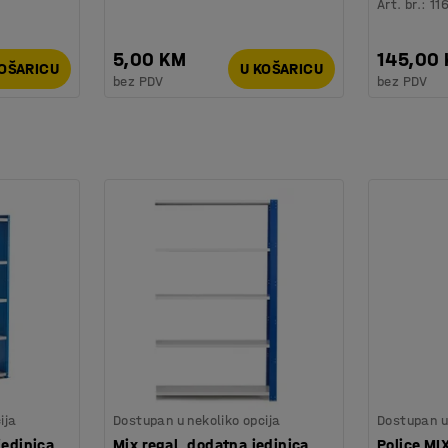
Art. br.
:
11
5,00 KM
145,00
KOŠARICU
U KOŠARICU
bez PDV
bez PDV
ija
Dostupan u nekoliko opcija
Dostupan u 
jedinica,
Mix regal, dodatna jedinica,
Police MI