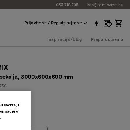
033 718 705
info@priminvest.ba
Prijavite se / Registrirajte se
Inspiracija/blog
Preporučujemo
MIX
 sekcija, 3000x600x600 mm
336
isoki regali
li sadržaj i
bor dodataka
formacije o
a,