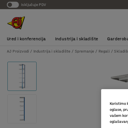
Isključuje PDV
Ured i konferencija
Industrija i skladište
Garderob
AJ Proizvodi
Industrija i skladište
Spremanje
Regali
Skladiš
Koristimo k
oglase, pru
vašem kori
oglašavanja