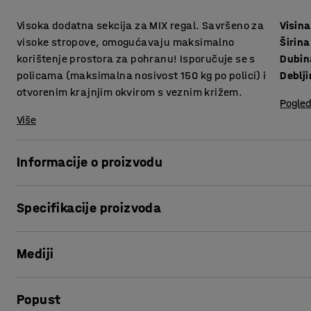
Visoka dodatna sekcija za MIX regal. Savršeno za
Visina
visoke stropove, omogućavaju maksimalno
Širina
korištenje prostora za pohranu! Isporučuje se s
Dubin
policama (maksimalna nosivost 150 kg po polici) i
otvorenim krajnjim okvirom s veznim križem.
Pogled
Više
Informacije o proizvodu
Povećajte prostor za pohranu i produžite MIX jedinicu pomo
Specifikacije proizvoda
Svaka dodatna jedinica je potpuna jedinica, ali bez jednog
Visina
:
3000
mm
povezivanje s osnovnom jedinicom tako da spojite jedan kr
Mediji
Širina
:
605
mm
proširiti svoju dodatnu jedinicu sa svim proizvodima u is
Dubina
:
600
mm
zahtjevima za spremanje.
Debljina metal
:
0,7
mm
Popust
Debljina lima okvira
:
0,9
mm
Dodatna sekcija dolazi s pet polica. Vi odlučujete koliko blizu