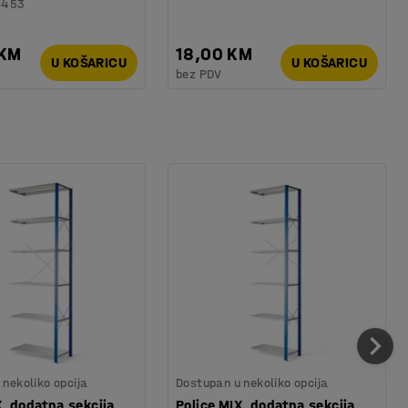
6453
 KM
18,00 KM
U KOŠARICU
U KOŠARICU
bez PDV
nekoliko opcija
Dostupan u nekoliko opcija
X, dodatna sekcija,
Police MIX, dodatna sekcija,