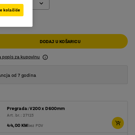
ve kolačiće
 KM
DODAJ U KOŠARICU
a popis za kupovinu
ncja od 7 godina
Pregrada: V200 x D600mm
Art. br.: 27123
44,00 KM
bez PDV