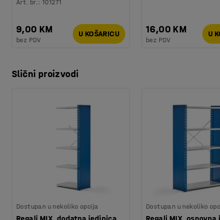
Art. br.
:
101271
9,00 KM
16,00 KM
U KOŠARICU
U 
bez PDV
bez PDV
Slični proizvodi
Dostupan u nekoliko opcija
Dostupan u nekoliko opc
Regali MIX, dodatna jedinica,
Regali MIX, osnovna 