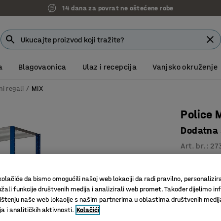
14 dana za povrat ne oštećene robe
a
Blagovaonica
Ulaz i recepcija
Vanjsko okruženje
ni regali
MIX
Police 
Dodatna
Art. br.
:
27
Dodatno v
Podesivi
olačiće da bismo omogućili našoj web lokaciji da radi pravilno, personalizira
Veliki iz
žali funkcije društvenih medija i analizirali web promet. Također dijelimo in
štenju naše web lokacije s našim partnerima u oblastima društvenih medij
Dubina (mm)
 i analitičkih aktivnosti.
Kolačići