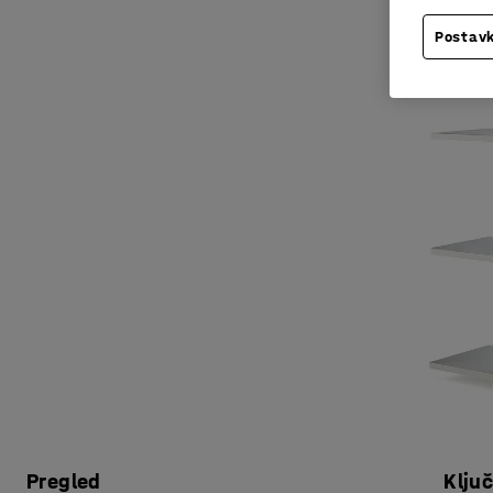
Postavk
Pregled
Klju