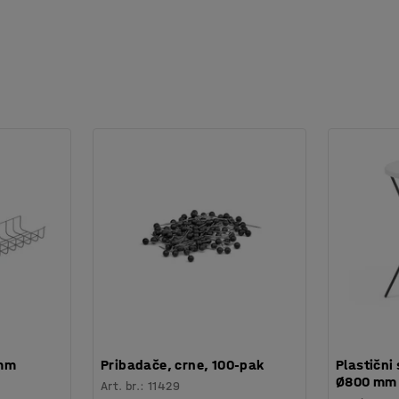
 mm
Pribadače, crne, 100-pak
Plastični 
Ø800 mm
Art. br.
:
11429