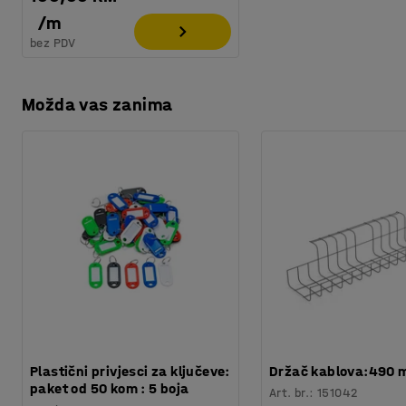
/
m
bez PDV
Možda vas zanima
Plastični privjesci za ključeve:
Držač kablova:490
paket od 50 kom : 5 boja
Art. br.
:
151042