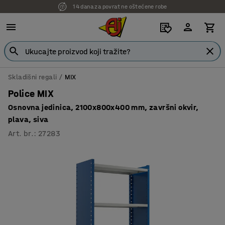
14 dana za povrat ne oštećene robe
7 godina garancije
Skladišni regali
MIX
Police MIX
Osnovna jedinica, 2100x800x400 mm, završni okvir,
plava, siva
Art. br.
:
27283