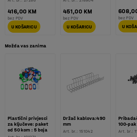
Art. br.
:
27286
Art. br.
:
218904
608,0
416,00 KM
451,00 KM
bez PDV
bez PDV
bez PDV
U KOŠ
U KOŠARICU
U KOŠARICU
Možda vas zanima
Plastični privjesci
Držač kablova:490
Pribadač
za ključeve: paket
mm
100-pak
od 50 kom : 5 boja
Art. br.
:
151042
Art. br.
:
1