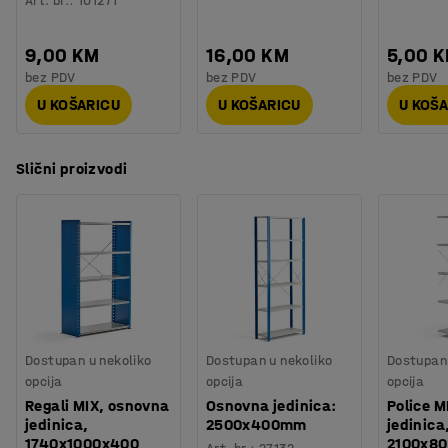
Art. br.
:
101271
9,00 KM
16,00 KM
5,00 
bez PDV
bez PDV
bez PDV
U KOŠARICU
U KOŠARICU
U KOŠ
Slični proizvodi
Dostupan u nekoliko
Dostupan u nekoliko
Dostupan 
opcija
opcija
opcija
Regali MIX, osnovna
Osnovna jedinica:
Police M
jedinica,
2500x400mm
jedinica
1740x1000x400
2100x8