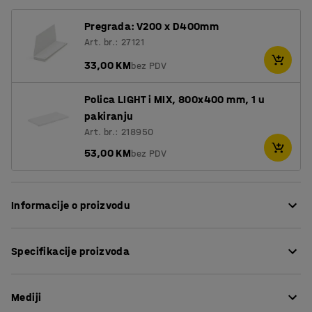
Pregrada: V200 x D400mm
Art. br.: 27121
33,00 KM
bez PDV
Polica LIGHT i MIX, 800x400 mm, 1 u
pakiranju
Art. br.: 218950
53,00 KM
bez PDV
Informacije o proizvodu
Regal MIX je fleksibilan i vrlo prilagodljiv sustav regala s
Specifikacije proizvoda
nekoliko opcija. Police možete sastaviti prema vlastitim
potrebama, ovisno o tome želite li otvoreno, skriveno ili
Visina
:
2100
mm
kombinirano spremište. Stabilna osnovna jedinica služi
Mediji
Širina
:
860
mm
kao temelj za vaš sustav polica.