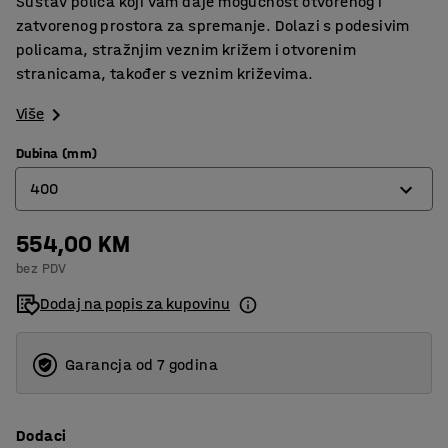
Sustav polica koji vam daje mogućnost otvorenog i
zatvorenog prostora za spremanje. Dolazi s podesivim
policama, stražnjim veznim križem i otvorenim
stranicama, također s veznim križevima.
Više
Dubina (mm)
400
554,00 KM
400
bez PDV
500
Dodaj na popis za kupovinu
600
Garancja od 7 godina
Dodaci