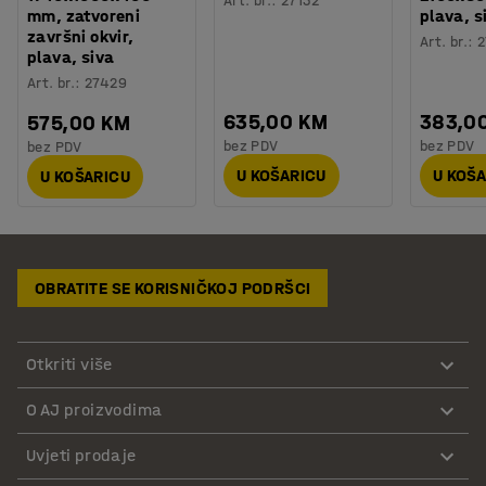
Art. br.
:
27132
mm, zatvoreni
plava, s
završni okvir,
Art. br.
:
2
plava, siva
Art. br.
:
27429
635,00 KM
383,0
575,00 KM
bez PDV
bez PDV
bez PDV
U KOŠARICU
U KOŠ
U KOŠARICU
OBRATITE SE KORISNIČKOJ PODRŠCI
Otkriti više
O AJ proizvodima
Uvjeti prodaje