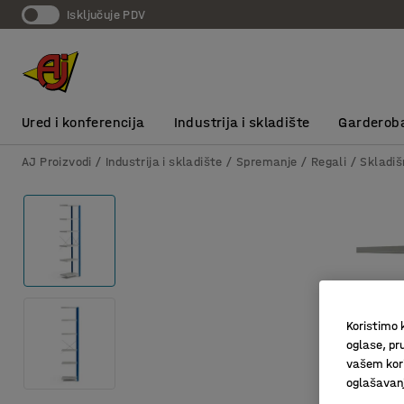
Isključuje PDV
Ured i konferencija
Industrija i skladište
Garderob
AJ Proizvodi
Industrija i skladište
Spremanje
Regali
Skladiš
Koristimo k
oglase, pru
vašem kori
oglašavanja