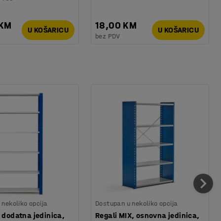
 KM
18,00 KM
U KOŠARICU
U KOŠARICU
bez PDV
nekoliko opcija
Dostupan u nekoliko opcija
, dodatna jedinica,
Regali MIX, osnovna jedinica,