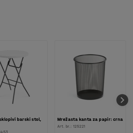
sklopivi barski stol,
Mrežasta kanta za papir: crna
Art. br.
:
125221
6453