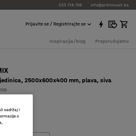
033 718 705
info@priminvest.ba
Prijavite se / Registrirajte se
Inspiracija/blog
Preporučujemo
MIX
jedinica, 2500x600x400 mm, plava, siva
268
bor dodataka
visina
li sadržaj i
formacije o
police
a,