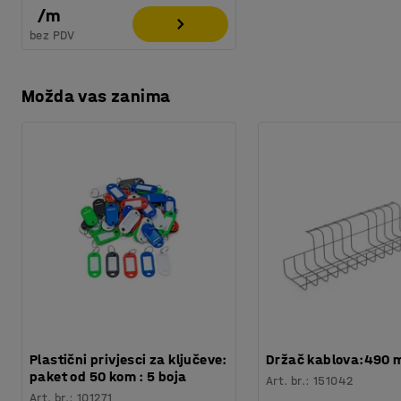
/
m
bez PDV
Možda vas zanima
Plastični privjesci za ključeve:
Držač kablova:490
paket od 50 kom : 5 boja
Art. br.
:
151042
Art. br.
:
101271