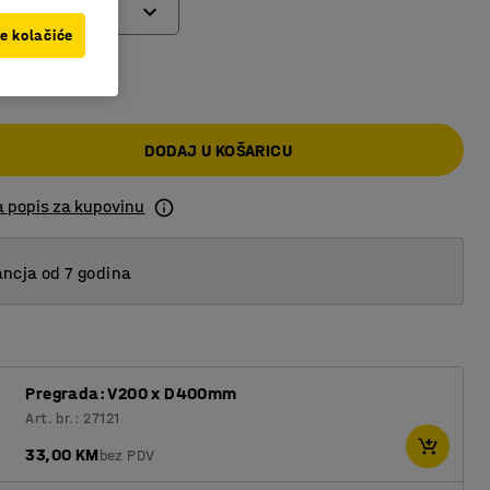
ve kolačiće
 KM
DODAJ U KOŠARICU
a popis za kupovinu
ncja od 7 godina
Pregrada: V200 x D400mm
Art. br.: 27121
33,00 KM
bez PDV