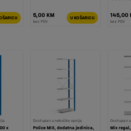
5,00 KM
145,00
KOŠARICU
U KOŠARICU
bez PDV
bez PDV
ija
Dostupan u nekoliko opcija
Dostupan u 
00 x
Police MIX, dodatna jedinica,
Mix regal