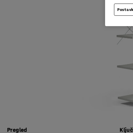
Postavk
Pregled
Klju