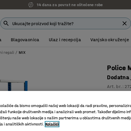
14 dana za povrat ne oštećene robe
a
Blagovaonica
Ulaz i recepcija
Vanjsko okruženje
ni regali
MIX
Police 
Dodatna 
Art. br.
:
27
Veliki iz
Podesiva 
olačiće da bismo omogućili našoj web lokaciji da radi pravilno, personalizira
žali funkcije društvenih medija i analizirali web promet. Također dijelimo in
Podesive 
štenju naše web lokacije s našim partnerima u oblastima društvenih medij
Dubina (mm)
 i analitičkih aktivnosti.
Kolačići