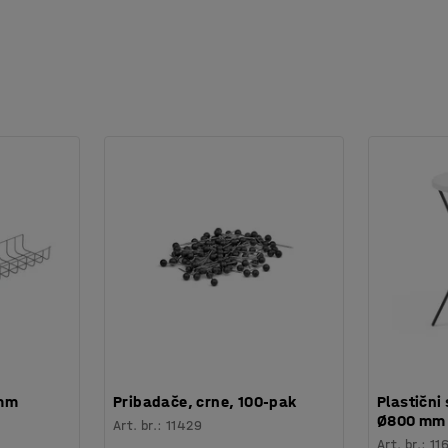
 mm
Pribadače, crne, 100-pak
Plastični 
Ø800 mm
Art. br.
:
11429
Art. br.
:
11