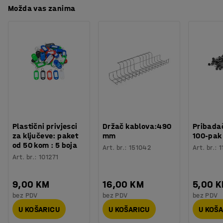
Možda vas zanima
Plastični privjesci
Držač kablova:490
Pribadač
za ključeve: paket
mm
100-pak
od 50 kom : 5 boja
Art. br.
:
151042
Art. br.
:
1
Art. br.
:
101271
9,00 KM
16,00 KM
5,00 
bez PDV
bez PDV
bez PDV
U KOŠARICU
U KOŠARICU
U KOŠ