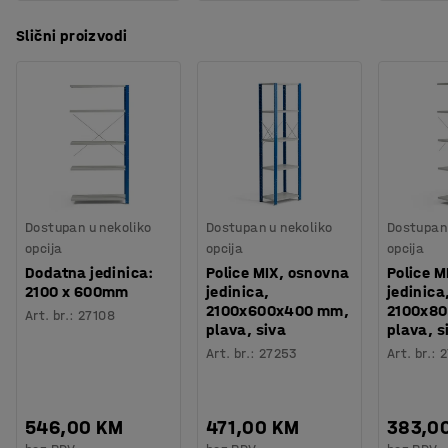
Slični proizvodi
Dostupan u nekoliko
Dostupan u nekoliko
Dostupan 
opcija
opcija
opcija
Dodatna jedinica:
Police MIX, osnovna
Police M
2100 x 600mm
jedinica,
jedinica
2100x600x400 mm,
2100x8
Art. br.
:
27108
plava, siva
plava, s
Art. br.
:
27253
Art. br.
:
2
546,00 KM
471,00 KM
383,0