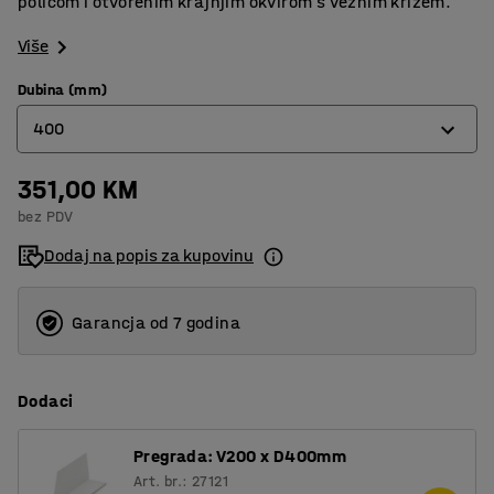
policom i otvorenim krajnjim okvirom s veznim križem.
Više
Dubina (mm)
400
351,00 KM
400
bez PDV
500
Dodaj na popis za kupovinu
600
Garancja od 7 godina
Dodaci
Pregrada: V200 x D400mm
Art. br.: 27121