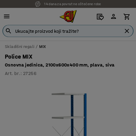
14 dana za povrat ne oštećene robe
7 godina garancije
Skladišni regali
MIX
Police MIX
Osnovna jedinica, 2100x600x400 mm, plava, siva
Art. br.
:
27256