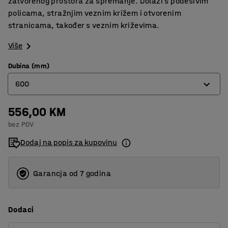
zatvorenog prostora za spremanje. Dolazi s podesivim
policama, stražnjim veznim križem i otvorenim
stranicama, također s veznim križevima.
Više
Dubina (mm)
600
556,00 KM
400
bez PDV
500
Dodaj na popis za kupovinu
600
Garancja od 7 godina
Dodaci