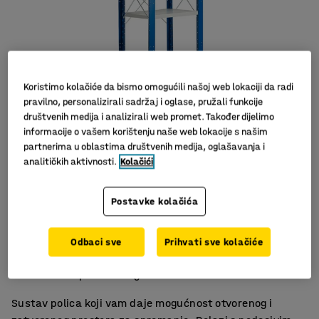
Koristimo kolačiće da bismo omogućili našoj web lokaciji da radi
pravilno, personalizirali sadržaj i oglase, pružali funkcije
društvenih medija i analizirali web promet. Također dijelimo
informacije o vašem korištenju naše web lokacije s našim
partnerima u oblastima društvenih medija, oglašavanja i
Slični proizvodi
analitičkih aktivnosti.
Kolačići
Postavke kolačića
Podesive police
Odbaci sve
Prihvati sve kolačiće
Široka ponuda dodataka
Površina otporna na ogrebotine
Sustav polica koji vam daje mogućnost otvorenog i