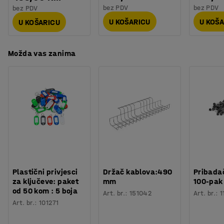
bez PDV
bez PDV
bez PDV
U KOŠARICU
U KOŠ
U KOŠARICU
Možda vas zanima
Plastični privjesci
Držač kablova:490
Pribadač
za ključeve: paket
mm
100-pak
od 50 kom : 5 boja
Art. br.
:
151042
Art. br.
:
1
Art. br.
:
101271