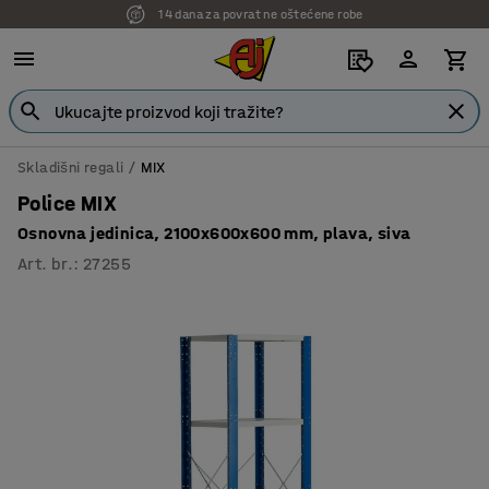
14 dana za povrat ne oštećene robe
7 godina garancije
Skladišni regali
MIX
Police MIX
Osnovna jedinica, 2100x600x600 mm, plava, siva
Art. br.
:
27255