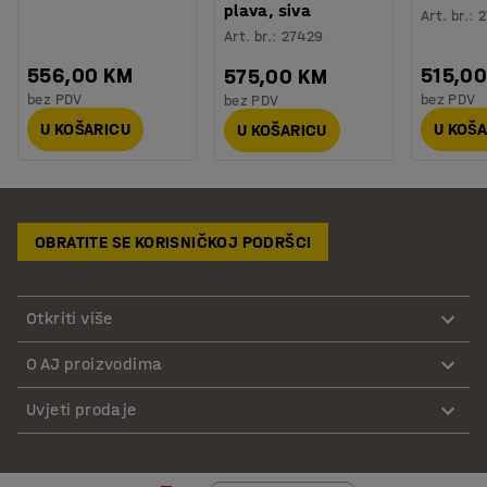
plava, siva
Art. br.
:
2
Art. br.
:
27429
556,00 KM
515,0
575,00 KM
bez PDV
bez PDV
bez PDV
U KOŠARICU
U KOŠ
U KOŠARICU
OBRATITE SE KORISNIČKOJ PODRŠCI
Otkriti više
O AJ proizvodima
Uvjeti prodaje