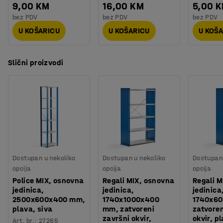
9,00 KM
16,00 KM
5,00 
bez PDV
bez PDV
bez PDV
U KOŠARICU
U KOŠARICU
U KOŠ
Slični proizvodi
Dostupan u nekoliko
Dostupan u nekoliko
Dostupan 
opcija
opcija
opcija
Police MIX, osnovna
Regali MIX, osnovna
Regali M
jedinica,
jedinica,
jedinica
2500x600x400 mm,
1740x1000x400
1740x60
plava, siva
mm, zatvoreni
zatvoren
završni okvir,
okvir, p
Art. br.
:
27265