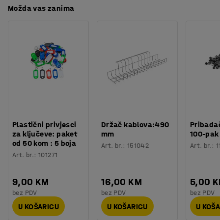
Možda vas zanima
Plastični privjesci
Držač kablova:490
Pribadač
za ključeve: paket
mm
100-pak
od 50 kom : 5 boja
Art. br.
:
151042
Art. br.
:
1
Art. br.
:
101271
9,00 KM
16,00 KM
5,00 
bez PDV
bez PDV
bez PDV
U KOŠARICU
U KOŠARICU
U KOŠ