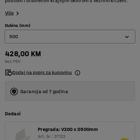
policom i otvorenim krajnjim okvirom s veznim križem.
Više
Dubina (mm)
500
428,00 KM
400
bez PDV
500
Dodaj na popis za kupovinu
600
Garancja od 7 godina
Dodaci
Pregrada: V200 x D500mm
Art. br.: 27122