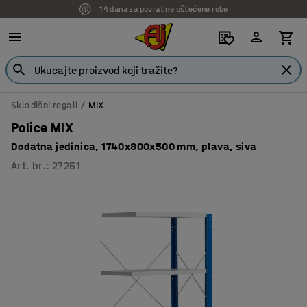
14 dana za povrat ne oštećene robe
7 godina garancije
Skladišni regali
MIX
Police MIX
Dodatna jedinica, 1740x800x500 mm, plava, siva
Art. br.
:
27251