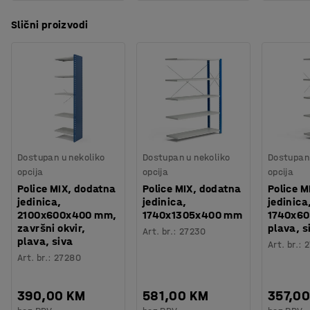
Slični proizvodi
Dostupan u nekoliko
Dostupan u nekoliko
Dostupan 
opcija
opcija
opcija
Police MIX, dodatna
Police MIX, dodatna
Police M
jedinica,
jedinica,
jedinica
2100x600x400 mm,
1740x1305x400 mm
1740x6
završni okvir,
plava, s
Art. br.
:
27230
plava, siva
Art. br.
:
2
Art. br.
:
27280
390,00 KM
581,00 KM
357,0