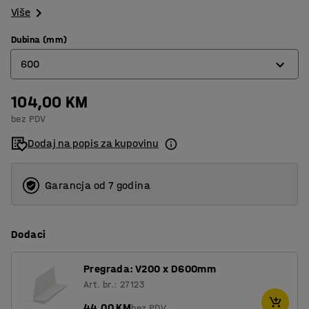
Više
Dubina (mm)
600
104,00 KM
400
bez PDV
500
Dodaj na popis za kupovinu
600
Garancja od 7 godina
Dodaci
Pregrada: V200 x D600mm
Art. br.: 27123
44,00 KM
bez PDV