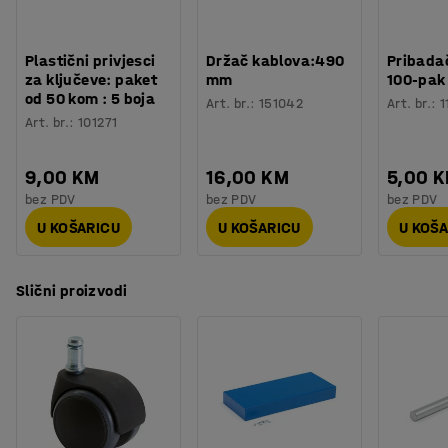
Plastični privjesci
Držač kablova:490
Pribadač
za ključeve: paket
mm
100-pak
od 50 kom : 5 boja
Art. br.
:
151042
Art. br.
:
1
Art. br.
:
101271
9,00 KM
16,00 KM
5,00 
bez PDV
bez PDV
bez PDV
U KOŠARICU
U KOŠARICU
U KOŠ
Slični proizvodi