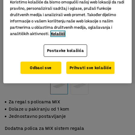
Koristimo kolačiće da bismo omogućili našoj web lokaciji da radi
pravilno, personalizirali sadržaj i oglase, pružali funkcije
društvenih medija i analizirali web promet. Također dijelimo
informacije o vašem korištenju naše web lokacije s našim
partnerima u oblastima društvenih medija, oglašavanja i
analitičkih aktivnosti.
Kolačići
Postavke kolačića
Odbaci sve
Prihvati sve kolačiće
Za regal s policama MIX
Dolaze u pakiranju od 1 kom
Jednostavno postavljanje
Dodatna polica za MIX sistem regala