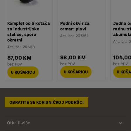
Komplet od 5 kotača
Podni okvir za
Jedna o
za industrijske
ormar: plavi
radnu s
stolice, sporo
akumul
Art. br.
:
205151
okretni
Art. br.
:
Art. br.
:
25608
98,00 KM
104,0
87,00 KM
bez PDV
bez PDV
bez PDV
U KOŠARICU
U KOŠ
U KOŠARICU
OBRATITE SE KORISNIČKOJ PODRŠCI
Otkriti više