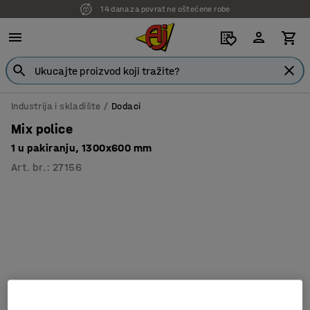
14 dana za povrat ne oštećene robe
Industrija i skladište
Dodaci
Mix police
1 u pakiranju, 1300x600 mm
Art. br.
:
27156