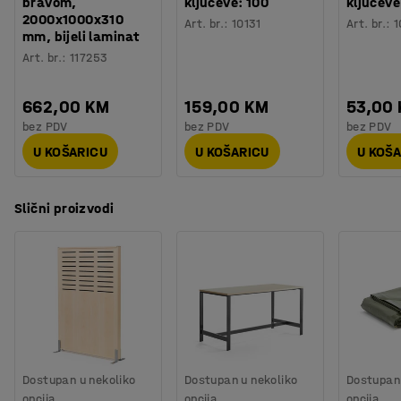
bravom,
ključeve: 100
ključeve
2000x1000x310
Art. br.
:
10131
Art. br.
:
1
mm, bijeli laminat
Art. br.
:
117253
662,00 KM
159,00 KM
53,00
bez PDV
bez PDV
bez PDV
U KOŠARICU
U KOŠARICU
U KOŠ
Slični proizvodi
Dostupan u nekoliko
Dostupan u nekoliko
Dostupan 
opcija
opcija
opcija