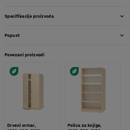
Ova čvrsta polica je dizajnirana da omogući dodatan
Specifikacije proizvoda
prostor za spremanje i da bude vrlo izdržljiva, što je čini
idealnom za teška okruženja. Idealna je za korištenje u
Visina
:
1250
mm
uredima, školama, recepcijama i čekaonicama. Postolje i
Popust
Širina
:
1000
mm
police su izrađene od izdržljivog laminata, koji se lako
Dubina
:
580
mm
održava.
Razmak između polica
:
27
mm
Preuzmite upute za održavanjen
Povezani proizvodi
Boja
:
Breza
Ima švedsku oznaku Möbelfakta, što znači da ispunjava
Materijal
:
Laminat
stroge standarde uvjetovane kvalitetom, okolišem i
Broj polica
:
2
društvenom odgovornošću. U skladu je s Möbelfakta
Nosivost police
:
30
kg
zahtjevima koji se odnose na zaštitu okoliša, etička
Potreban broj osoba
:
2
načela i visoku kvalitetu.
Procjena vremena
:
10
Min
Težina
:
36,01
kg
Gornja polica je fiksna, dok je druga podesiva, što vam
Montaža
:
Dolazi sastavljeno
omogućava da je postavite na željenu visinu. Svaka
Testirano
:
EN 16121:2013+A1:2017
polica ima maksimalnu nosivost od 30 kg kod
Kvaliteta - Eko oznaka
:
Möbelfakta
ravnomjerno raspoređenog tereta. Polica za knjige je
Drveni ormar,
Polica za knjige,
savršena za odlaganje teških predmeta i uredskog