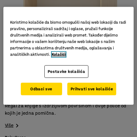
Koristimo kolačiće da bismo omogućili našoj web lokaciji da radi
pravilno, personalizirali sadržaj i oglase, pružali funkcije
društvenih medija i analizirali web promet. Također dijelimo
informacije o vašem korištenju naše web lokacije s našim
partnerima u oblastima društvenih medija, oglašavanja i
analitičkih aktivnosti.
Kolačići
Slični proizvodi
Postavke kolačića
Certificirano švedskom oznakom Möbelfakte
Izdržljiva površina
Odbaci sve
Prihvati sve kolačiće
Podesiva polica
Regal za knjige s izdržljivom površinom i dvije police od
kojih je jedna pomična.
Više