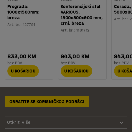
Pregrada:
Konferencijski stol
Cerada,
1000x1500mm:
VARIOUS,
5000x8
breza
1800x800x900 mm,
Art. br.
:
2
crni, breza
Art. br.
:
127791
Art. br.
:
1181712
833,00 KM
943,00 KM
943,0
bez PDV
bez PDV
bez PDV
U KOŠARICU
U KOŠARICU
U KOŠ
OBRATITE SE KORISNIČKOJ PODRŠCI
Otkriti više