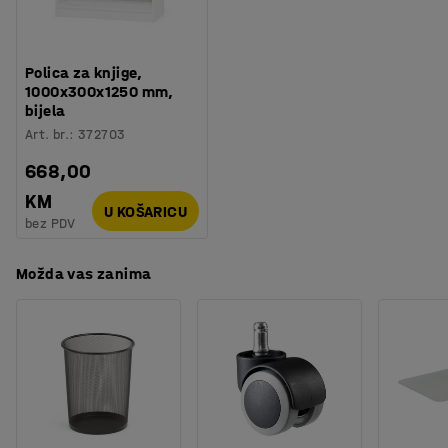
kutije, stalke za časopise i drugu uredsku opremu kako
bi došli do savršenog rješenja za spremanje!
Polica za knjige,
1000x300x1250 mm,
bijela
Art. br.
:
372703
668,00
KM
U KOŠARICU
bez PDV
Možda vas zanima