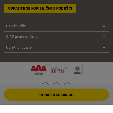
OBRATITE SE KORISNIČKOJ PODRŠCI
Otkriti više
O AJ proizvodima
Uvjeti prodaje
DODAJ U KOŠARICU