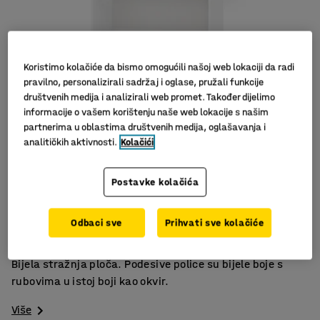
Koristimo kolačiće da bismo omogućili našoj web lokaciji da radi
pravilno, personalizirali sadržaj i oglase, pružali funkcije
društvenih medija i analizirali web promet. Također dijelimo
informacije o vašem korištenju naše web lokacije s našim
partnerima u oblastima društvenih medija, oglašavanja i
analitičkih aktivnosti.
Kolačići
Slični proizvodi
Postavke kolačića
Certificirano švedskom oznakom Möbelfakte
Maksimalna nosivost 30 kg/polica
Podesive police
Odbaci sve
Prihvati sve kolačiće
Polica za knjige s jednom fiksnom i tri pomične police.
Bijela stražnja ploča. Podesive police su bijele boje s
rubovima u istoj boji kao okvir.
Više