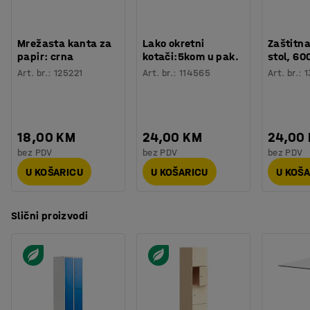
Mrežasta kanta za
Lako okretni
Zaštitna
papir: crna
kotači:5kom u pak.
stol, 6
Art. br.
:
125221
Art. br.
:
114565
Art. br.
:
1
18,00 KM
24,00 KM
24,00
bez PDV
bez PDV
bez PDV
U KOŠARICU
U KOŠARICU
U KOŠ
Slični proizvodi