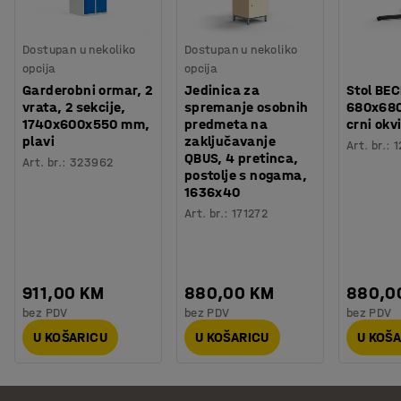
Dostupan u nekoliko
Dostupan u nekoliko
opcija
opcija
Garderobni ormar, 2
Jedinica za
Stol BEC
vrata, 2 sekcije,
spremanje osobnih
680x68
1740x600x550 mm,
predmeta na
crni okvi
plavi
zaključavanje
Art. br.
:
1
QBUS, 4 pretinca,
Art. br.
:
323962
postolje s nogama,
1636x40
Art. br.
:
171272
911,00 KM
880,00 KM
880,0
bez PDV
bez PDV
bez PDV
U KOŠARICU
U KOŠARICU
U KOŠ