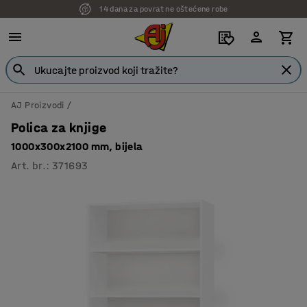
14 dana za povrat ne oštećene robe
AJ Proizvodi
Polica za knjige
1000x300x2100 mm, bijela
Art. br.
:
371693