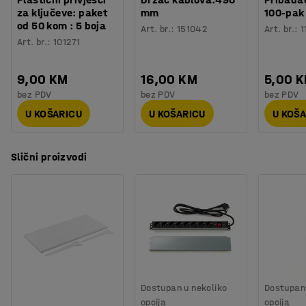
za ključeve: paket
mm
100-pak
od 50 kom : 5 boja
Art. br.
:
151042
Art. br.
:
1
Art. br.
:
101271
9,00 KM
16,00 KM
5,00 
bez PDV
bez PDV
bez PDV
U KOŠARICU
U KOŠARICU
U KOŠ
Slični proizvodi
Dostupan u nekoliko
Dostupan 
opcija
opcija