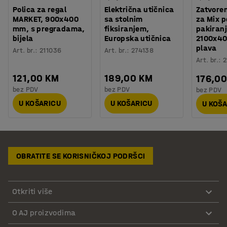
Polica za regal
Električna utičnica
Zatvore
MARKET, 900x400
sa stolnim
za Mix po
mm, s pregradama,
fiksiranjem,
pakiranj
bijela
Europska utičnica
2100x4
plava
Art. br.
:
211036
Art. br.
:
274138
Art. br.
:
2
121,00 KM
189,00 KM
176,0
bez PDV
bez PDV
bez PDV
U KOŠARICU
U KOŠARICU
U KOŠ
OBRATITE SE KORISNIČKOJ PODRŠCI
Otkriti više
O AJ proizvodima