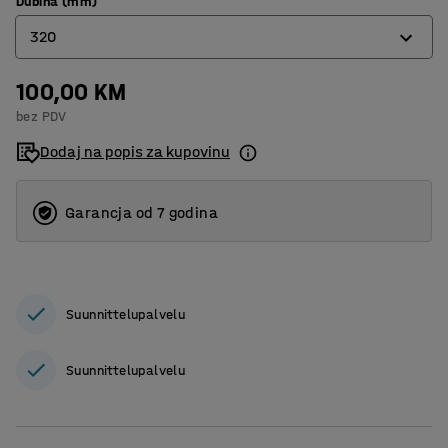
Dubina (mm)
320
100,00 KM
320
bez PDV
400
Dodaj na popis za kupovinu
500
600
Garancja od 7 godina
800
Suunnittelupalvelu
Suunnittelupalvelu