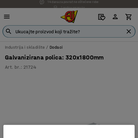
7 godina garancije
Industrija i skladište
Dodaci
Galvanizirana polica: 320x1800mm
Art. br.
:
21724