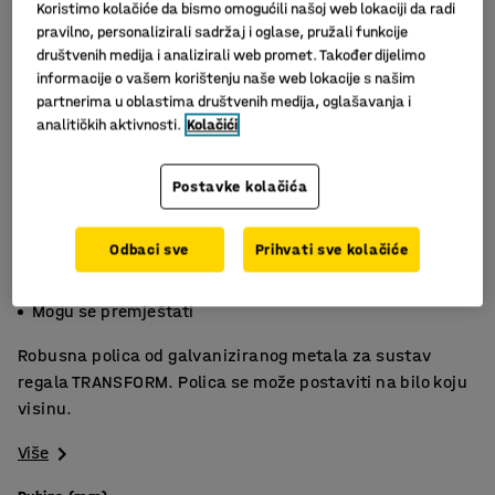
Koristimo kolačiće da bismo omogućili našoj web lokaciji da radi
pravilno, personalizirali sadržaj i oglase, pružali funkcije
društvenih medija i analizirali web promet. Također dijelimo
informacije o vašem korištenju naše web lokacije s našim
partnerima u oblastima društvenih medija, oglašavanja i
analitičkih aktivnosti.
Kolačići
Postavke kolačića
Slični proizvodi
Odbaci sve
Prihvati sve kolačiće
Maks. 290 kg/polica
Nisu potrebni vijci
Mogu se premještati
Robusna polica od galvaniziranog metala za sustav
regala TRANSFORM. Polica se može postaviti na bilo koju
visinu.
Više