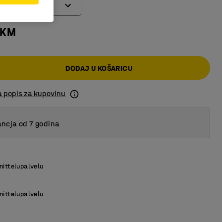
 KM
DODAJ U KOŠARICU
a popis za kupovinu
ncja od 7 godina
nittelupalvelu
nittelupalvelu