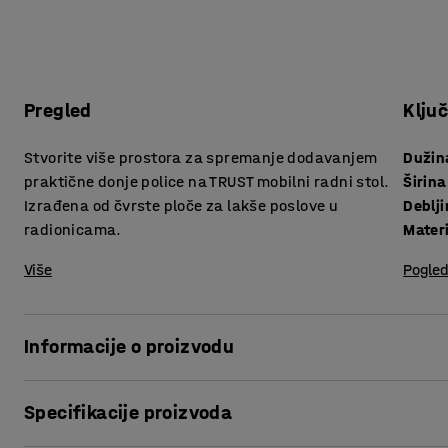
Pregled
Klju
Stvorite više prostora za spremanje dodavanjem
Dužin
praktične donje police na TRUST mobilni radni stol.
Širina
Izrađena od čvrste ploče za lakše poslove u
Deblj
radionicama.
Materi
Više
Pogled
Informacije o proizvodu
Dodavanjem donje police dobiva se puno više prostora za 
Specifikacije proizvoda
Polica ima maksimalnu nosivost od 50 kg kod ravnomjerno 