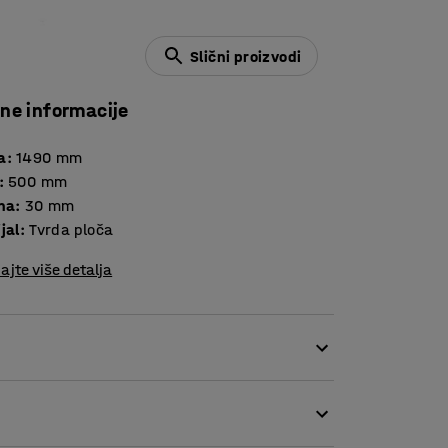
Slični proizvodi
čne informacije
a
:
1490
mm
:
500
mm
ina
:
30
mm
jal
:
Tvrda ploča
ajte više detalja
spremanje ispod radne površine stola.
raspoređenog tereta. Ploča je vrlo praktična