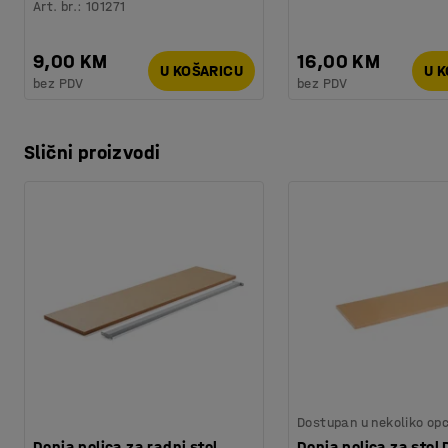
Art. br.
:
101271
9,00 KM
16,00 KM
U KOŠARICU
U 
bez PDV
bez PDV
Slični proizvodi
Dostupan u nekoliko opc
Donja polica za radni stol
Donja polica za stol