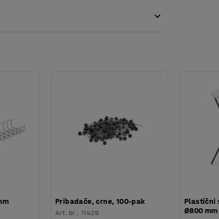
 mm
Pribadače, crne, 100-pak
Plastični 
Ø800 mm
Art. br.
:
11429