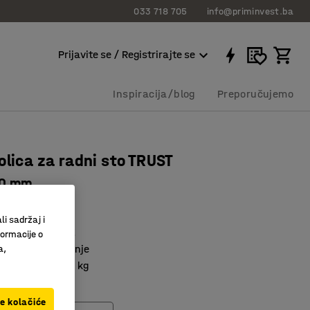
033 718 705
info@priminvest.ba
Prijavite se / Registrirajte se
Inspiracija/blog
Preporučujemo
olica za radni sto TRUST
00 mm
285
li sadržaj i
svoj radni stol!
formacije o
stora za spremanje
a,
na nosivost 50 kg
ve kolačiće