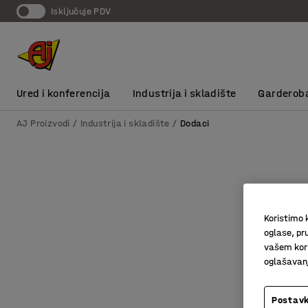
Isključuje PDV
Ured i konferencija
Industrija i skladište
Garderob
AJ Proizvodi
Industrija i skladište
Dodaci
Koristimo k
oglase, pru
vašem kori
oglašavanja
Postavk