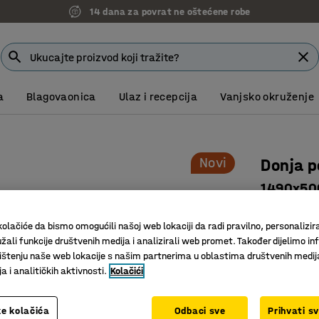
14 dana za povrat ne oštećene robe
a
Blagovaonica
Ulaz i recepcija
Vanjsko okruženje
Novi
Donja p
1490x5
Art. br.
:
23
olačiće da bismo omogućili našoj web lokaciji da radi pravilno, personalizira
Opremite 
žali funkcije društvenih medija i analizirali web promet. Također dijelimo in
Više pro
štenju naše web lokacije s našim partnerima u oblastima društvenih medij
 i analitičkih aktivnosti.
Kolačići
Maksimal
Dužina (mm)
e kolačića
Odbaci sve
Prihvati s