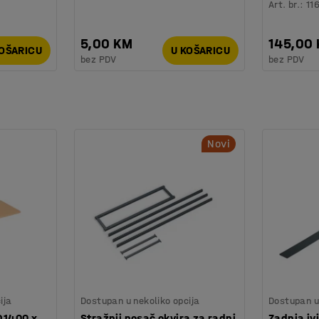
Art. br.
:
11
5,00 KM
145,00
KOŠARICU
U KOŠARICU
bez PDV
bez PDV
Novi
ija
Dostupan u nekoliko opcija
Dostupan u 
 D1400 x
Stražnji nosač okvira za radni
Zadnja iv