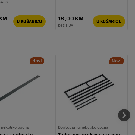
6453
 KM
18,00 KM
U KOŠARICU
U KOŠARICU
bez PDV
Novi
Novi
nekoliko opcija
Dostupan u nekoliko opcija
ica za radni sto
Zadnji nosač okvira za radni