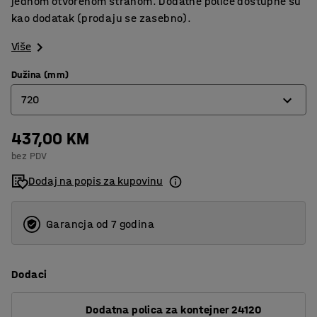
jednom otvorenom stranom. Dodatne police dostupne su
kao dodatak (prodaju se zasebno).
Više
Dužina (mm)
720
437,00 KM
720
bez PDV
1200
Dodaj na popis za kupovinu
Garancja od 7 godina
Dodaci
Dodatna polica za kontejner 24120