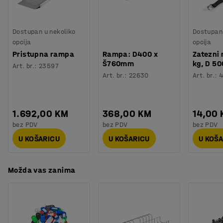
Kotač
:
Bez kočnice
Tip kotača
:
2 okretna kotača, 2 fiksna kotača
Dostupan u nekoliko
Dostupan 
Vrsta kotača
:
Najlon
opcija
opcija
Veličina otvora
:
80x60
mm
Pristupna rampa
Rampa: D400 x
Zatezni
Težina
:
32,1
kg
Š760mm
kg, D 5
Art. br.
:
23597
Montaža
:
Dolazi nesastavljeno
Art. br.
:
22630
Art. br.
:
1.692,00 KM
368,00 KM
14,00
bez PDV
bez PDV
bez PDV
U KOŠARICU
U KOŠARICU
U KOŠ
Možda vas zanima