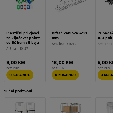
Plastični privjesci
Držač kablova:490
Pribadač
za ključeve: paket
mm
100-pak
od 50 kom : 5 boja
Art. br.
:
151042
Art. br.
:
1
Art. br.
:
101271
9,00 KM
16,00 KM
5,00 
bez PDV
bez PDV
bez PDV
U KOŠARICU
U KOŠARICU
U KOŠ
Slični proizvodi