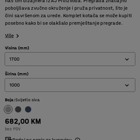
naš tim dizajnera iz AJ Proizvoda. Pregrada značajno
poboljšava zvučno okruženje i pruža privatnost, što je
čini savršenom za urede. Komplet kotača se može kupiti
posebno kako bi se olakšalo premještanje pregrade.
Više
Visina (mm)
1700
Širina (mm)
1360
1000
1700
Boja
:
Svijetlo siva
800
1000
682,00 KM
bez PDV
Dodaj na popis za kupovinu