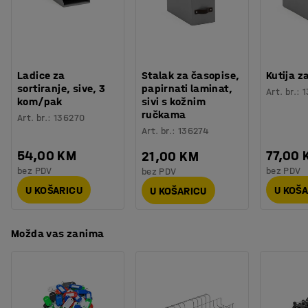
Montaža
:
Dolazi nesastavljeno
Testirano
:
ISO 354, EN 1023-2, EN 1023-3, EN 1023-1
Kvaliteta - Eko oznaka
:
Möbelfakta 120250124, EPD
Ladice za
Stalak za časopise,
Kutija z
sortiranje, sive, 3
papirnati laminat,
Art. br.
:
1
kom/pak
sivi s kožnim
ručkama
Art. br.
:
136270
Art. br.
:
136274
54,00 KM
77,00 
21,00 KM
bez PDV
bez PDV
bez PDV
U KOŠARICU
U KOŠ
U KOŠARICU
Možda vas zanima