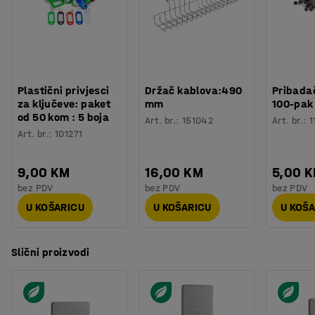
Plastični privjesci
Držač kablova:490
Pribadač
za ključeve: paket
mm
100-pak
od 50 kom : 5 boja
Art. br.
:
151042
Art. br.
:
1
Art. br.
:
101271
9,00 KM
16,00 KM
5,00 
bez PDV
bez PDV
bez PDV
U KOŠARICU
U KOŠARICU
U KOŠ
Slični proizvodi