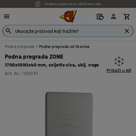
14 dana za povrat ne oštećene robe
Podne pregrade
Podne pregrade od tkanine
Podna pregrada ZONE
1700x1000x40 mm, svijetlo siva, uklj. noge
Prikaži u AR
Art. br.
:
129331