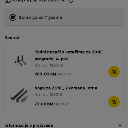
Garancja od 7 godina
Dodaci
Podni nosači s kotačima za ZONE
pregrade, 4-pak
Art. br.: 129300
209,00 KM
bez PDV
Noga za ZONE, 2 komada, crna
Art. br.: 129010
73,00 KM
bez PDV
Informacije o proizvodu