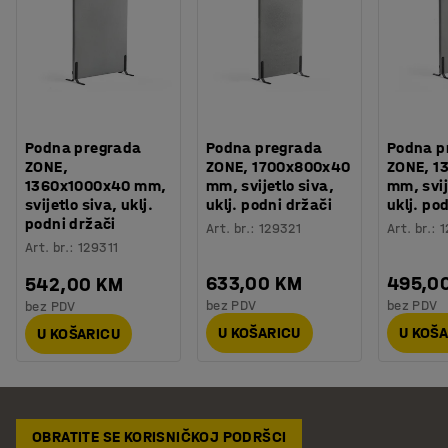
Podna pregrada
Podna pregrada
Podna p
ZONE,
ZONE, 1700x800x40
ZONE, 1
1360x1000x40 mm,
mm, svijetlo siva,
mm, svij
svijetlo siva, uklj.
uklj. podni držači
uklj. po
podni držači
Art. br.
:
129321
Art. br.
:
1
Art. br.
:
129311
633,00 KM
495,0
542,00 KM
bez PDV
bez PDV
bez PDV
U KOŠARICU
U KOŠ
U KOŠARICU
OBRATITE SE KORISNIČKOJ PODRŠCI