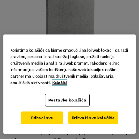
Koristimo kolačiće da bismo omogućili našoj web lokaciji da radi
pravilno, personalizirali sadržaj i oglase, pružali funkcije
društvenih medija i analizirali web promet. Također dijelimo
informacije o vašem korištenju naše web lokacije s našim
partnerima u oblastima društvenih medija, oglašavanja i
analitičkih aktivnosti.
Kolačići
Postavke kolačića
Učinkovito upijanje buke
Komplet s postoljem
Odbaci sve
Prihvati sve kolačiće
Elegantan i moderan dizajn
Moderne podne pregrade koje upijaju buku dizajnirao je