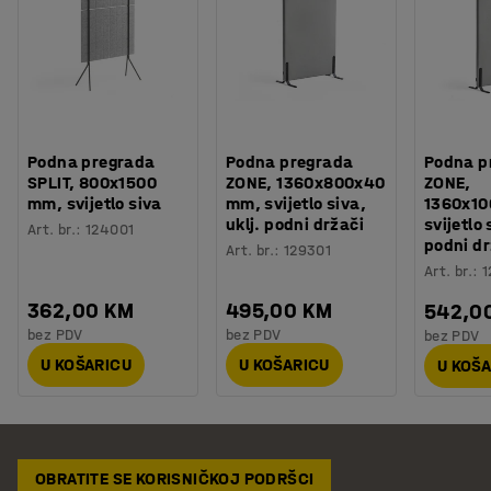
Podna pregrada
Podna pregrada
Podna p
SPLIT, 800x1500
ZONE, 1360x800x40
ZONE,
mm, svijetlo siva
mm, svijetlo siva,
1360x1
uklj. podni držači
svijetlo 
Art. br.
:
124001
podni dr
Art. br.
:
129301
Art. br.
:
1
362,00 KM
495,00 KM
542,0
bez PDV
bez PDV
bez PDV
U KOŠARICU
U KOŠARICU
U KOŠ
OBRATITE SE KORISNIČKOJ PODRŠCI