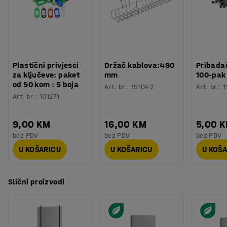
Plastični privjesci
Držač kablova:490
Pribadač
za ključeve: paket
mm
100-pak
od 50 kom : 5 boja
Art. br.
:
151042
Art. br.
:
1
Art. br.
:
101271
9,00 KM
16,00 KM
5,00 
bez PDV
bez PDV
bez PDV
U KOŠARICU
U KOŠARICU
U KOŠ
Slični proizvodi