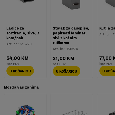
Montaža
:
Dolazi nesastavljeno
Oeko-Tex.
Testirano
:
ISO 354, EN 1023-2, EN 1023-3, EN 1023-1
Kvaliteta - Eko oznaka
:
Möbelfakta 120250124, EPD
Ladice za
Stalak za časopise,
Kutija z
sortiranje, sive, 3
papirnati laminat,
Art. br.
:
1
kom/pak
sivi s kožnim
ručkama
Art. br.
:
136270
Art. br.
:
136274
54,00 KM
77,00 
21,00 KM
bez PDV
bez PDV
bez PDV
U KOŠARICU
U KOŠ
U KOŠARICU
Možda vas zanima