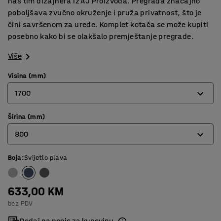
naš tim dizajnera iz AJ Proizvoda. Pregrada značajno
poboljšava zvučno okruženje i pruža privatnost, što je
čini savršenom za urede. Komplet kotača se može kupiti
posebno kako bi se olakšalo premještanje pregrade.
Više
Visina (mm)
1700
Širina (mm)
1360
800
1700
Boja
:
Svijetlo plava
800
1000
633,00 KM
bez PDV
Dodaj na popis za kupovinu