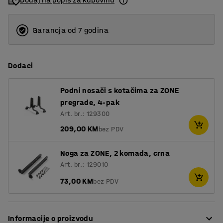
Garancja od 7 godina
Dodaci
Podni nosači s kotačima za ZONE
pregrade, 4-pak
Art. br.: 129300
209,00 KM
bez PDV
Noga za ZONE, 2 komada, crna
Art. br.: 129010
73,00 KM
bez PDV
Informacije o proizvodu