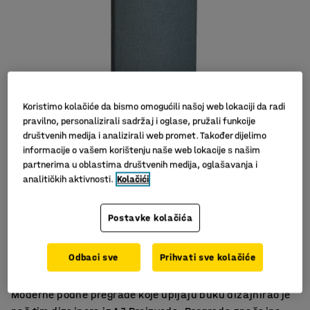
Koristimo kolačiće da bismo omogućili našoj web lokaciji da radi
pravilno, personalizirali sadržaj i oglase, pružali funkcije
društvenih medija i analizirali web promet. Također dijelimo
Slični proizvodi
informacije o vašem korištenju naše web lokacije s našim
partnerima u oblastima društvenih medija, oglašavanja i
analitičkih aktivnosti.
Kolačići
Postavke kolačića
Učinkovito upijanje buke
Komplet s postoljem
Odbaci sve
Prihvati sve kolačiće
Elegantan i moderan dizajn
Moderne podne pregrade koje upijaju buku dizajnirao je