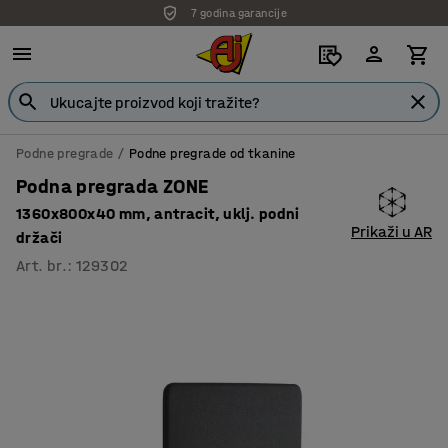
7 godina garancije
Podne pregrade
Podne pregrade od tkanine
Podna pregrada ZONE
1360x800x40 mm, antracit, uklj. podni
Prikaži u AR
držači
Art. br.
:
129302