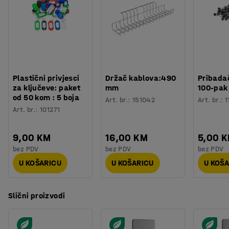
Plastični privjesci
Držač kablova:490
Pribadač
za ključeve: paket
mm
100-pak
od 50 kom : 5 boja
Art. br.
:
151042
Art. br.
:
1
Art. br.
:
101271
9,00 KM
16,00 KM
5,00 
bez PDV
bez PDV
bez PDV
U KOŠARICU
U KOŠARICU
U KOŠ
Slični proizvodi