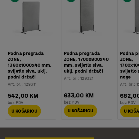
Podna pregrada
Podna pregrada
Podna p
ZONE,
ZONE, 1700x800x40
ZONE,
1360x1000x40 mm,
mm, svijetlo siva,
1700x1
svijetlo siva, uklj.
uklj. podni držači
svijetlo 
podni držači
noge
Art. br.
:
129321
Art. br.
:
129311
Art. br.
:
1
633,00 KM
542,00 KM
682,0
bez PDV
bez PDV
bez PDV
U KOŠARICU
U KOŠARICU
U KOŠ