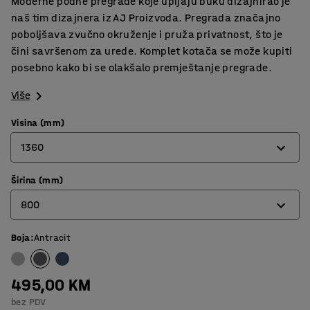
Moderne podne pregrade koje upijaju buku dizajnirao je
naš tim dizajnera iz AJ Proizvoda. Pregrada značajno
poboljšava zvučno okruženje i pruža privatnost, što je
čini savršenom za urede. Komplet kotača se može kupiti
posebno kako bi se olakšalo premještanje pregrade.
Više
Visina (mm)
1360
Širina (mm)
1360
800
1700
Boja
:
Antracit
800
1000
495,00 KM
bez PDV