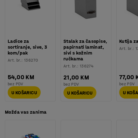
Težina
:
18
kg
od 100% poliestera. Tkanina ima certifikat Oeko-Tex.
Montaža
:
Dolazi nesastavljeno
Testirano
:
ISO 354, EN 1023-2, EN 1023-3, EN 1023-1
Kvaliteta - Eko oznaka
:
Möbelfakta 120250124, EPD
Ladice za
Stalak za časopise,
Kutija z
sortiranje, sive, 3
papirnati laminat,
Art. br.
:
1
kom/pak
sivi s kožnim
ručkama
Art. br.
:
136270
Art. br.
:
136274
54,00 KM
77,00 
21,00 KM
bez PDV
bez PDV
bez PDV
U KOŠARICU
U KOŠ
U KOŠARICU
Možda vas zanima