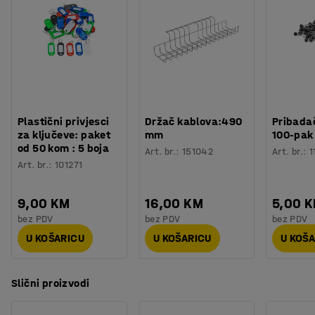
Plastični privjesci
Držač kablova:490
Pribadač
za ključeve: paket
mm
100-pak
od 50 kom : 5 boja
Art. br.
:
151042
Art. br.
:
1
Art. br.
:
101271
9,00 KM
16,00 KM
5,00 
bez PDV
bez PDV
bez PDV
U KOŠARICU
U KOŠARICU
U KOŠ
Slični proizvodi