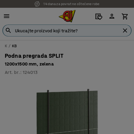
14 dana za povrat ne oštećene robe
7 godina garancije
K
KB
Podna pregrada SPLIT
1200x1500 mm, zelena
Art. br.
:
124013