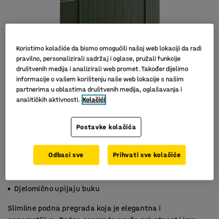
Koristimo kolačiće da bismo omogućili našoj web lokaciji da radi
pravilno, personalizirali sadržaj i oglase, pružali funkcije
društvenih medija i analizirali web promet. Također dijelimo
informacije o vašem korištenju naše web lokacije s našim
partnerima u oblastima društvenih medija, oglašavanja i
analitičkih aktivnosti.
Kolačići
Slični proizvodi
Postavke kolačića
Odbaci sve
Prihvati sve kolačiće
Tanak dizajn
Za fleksibilne urede
Djelomično upijaju buku
Slimline podna pregrada koja je elegantna i