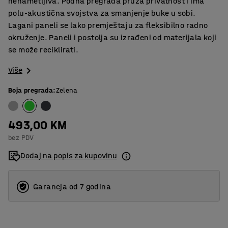
nenametljiva. Podna pregrada pruža privatnost i ima
polu-akustična svojstva za smanjenje buke u sobi.
Lagani paneli se lako premještaju za fleksibilno radno
okruženje. Paneli i postolja su izrađeni od materijala koji
se može reciklirati.
Više
Boja pregrada
:
Zelena
493,00 KM
bez PDV
Dodaj na popis za kupovinu
Garancja od 7 godina