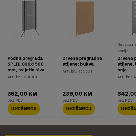
Dostupan 
opcija
Podna pregrada
Drvene pregradne
Drvene 
SPLIT, 800x1500
stijene: bukva
stijene, 
mm, svijetlo siva
boja
Art. br.
:
135361
Art. br.
:
124001
Art. br.
:
1
362,00 KM
239,00 KM
842,0
bez PDV
bez PDV
bez PDV
U KOŠARICU
U KOŠARICU
U KOŠ