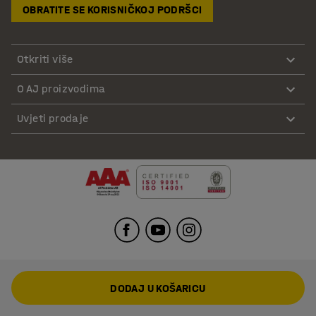
OBRATITE SE KORISNIČKOJ PODRŠCI
Otkriti više
O AJ proizvodima
Uvjeti prodaje
DODAJ U KOŠARICU