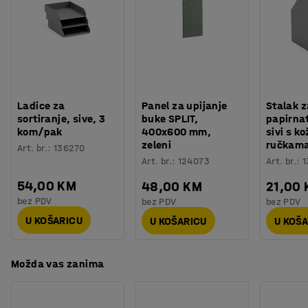
Potreban broj osoba
:
1
Kombinirajte ih sa stolnim pregradama i akustičnim
Procjena vremena
:
5
Min
zidnim panelima iz istog raspona za jedinstven stil u
Težina
:
6
kg
vašem uredu.
Montaža
:
Dolazi nesastavljeno
Podne pregrade su izrađene od bušenog filca od PET-a i
postolja od cjevastog čelika. Dijelovi se lako odvajaju i
Ladice za
Panel za upijanje
Stalak z
recikliraju.
sortiranje, sive, 3
buke SPLIT,
papirnat
kom/pak
400x600 mm,
sivi s k
zeleni
ručkam
Art. br.
:
136270
Art. br.
:
124073
Art. br.
:
1
54,00 KM
48,00 KM
21,00
bez PDV
bez PDV
bez PDV
U KOŠARICU
U KOŠARICU
U KOŠ
Možda vas zanima