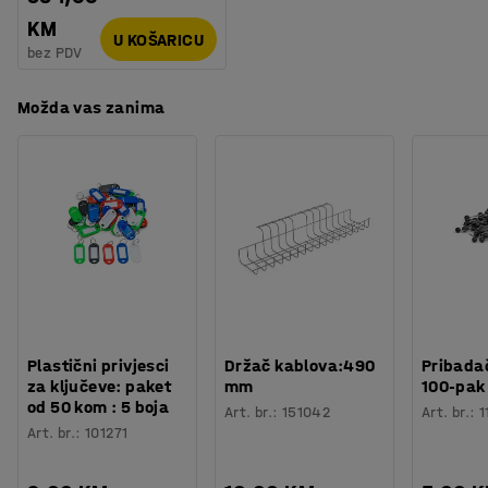
KM
U KOŠARICU
bez PDV
Možda vas zanima
Plastični privjesci
Držač kablova:490
Pribadač
za ključeve: paket
mm
100-pak
od 50 kom : 5 boja
Art. br.
:
151042
Art. br.
:
1
Art. br.
:
101271