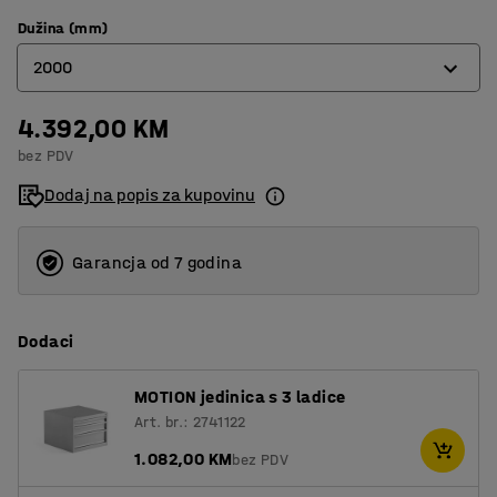
Dužina (mm)
2000
4.392,00 KM
1200
bez PDV
1500
Dodaj na popis za kupovinu
2000
2500
Garancja od 7 godina
Dodaci
MOTION jedinica s 3 ladice
Art. br.: 2741122
1.082,00 KM
bez PDV