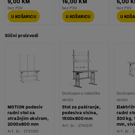
9,00 KM
16,00 KM
5,00 
bez PDV
bez PDV
bez PDV
U KOŠARICU
U KOŠARICU
U KOŠ
Slični proizvodi
Dostupan u nekoliko
Dostupan 
opcija
opcija
MOTION podesiv
Stol za pakiranje,
Električ
radni stol sa
podesiva visina,
radni st
stražnjim okvirom,
1500x800 mm
300 kg,
2000x800 mm
mm, sivi
Art. br.
:
2741201
Art. br.
:
2751001
Art. br.
:
2