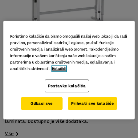
Koristimo kolačiće da bismo omogućili našoj web lokaciji da radi
pravilno, personalizirali sadržaj i oglase, pružali funkcije
društvenih medija i analizirali web promet. Također dijelimo
informacije o vašem korištenju naše web lokacije s našim
partnerima u oblastima društvenih medija, oglašavanja i
analitičkih aktivnosti.
Kolačići
Jednostavno podešavanje
Postavke kolačića
Ergonomsko radno mjesto
HPL ploča
Odbaci sve
Prihvati sve kolačiće
Radni stol električni, podesiv po visini za ergonomsko
radno mjesto. Ploča ima tvrdu površinu od prešanog
laminata. Dostupno je više dodataka.
Više