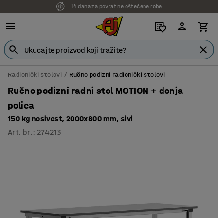
14 dana za povrat ne oštećene robe
7 godina garancije
Radionički stolovi
Ručno podizni radionički stolovi
Ručno podizni radni stol MOTION + donja
polica
150 kg nosivost, 2000x800 mm, sivi
Art. br.
:
274213