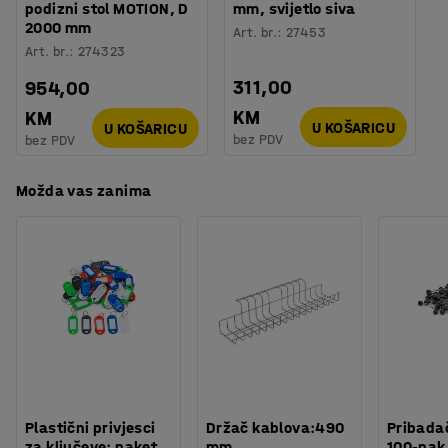
podizni stol MOTION, D
mm, svijetlo siva
2000 mm
Art. br.
:
27453
Art. br.
:
274323
311,00
954,00
KM
KM
U KOŠARICU
U KOŠARICU
bez PDV
bez PDV
Možda vas zanima
Plastični privjesci
Držač kablova:490
Pribadač
za ključeve: paket
mm
100-pak