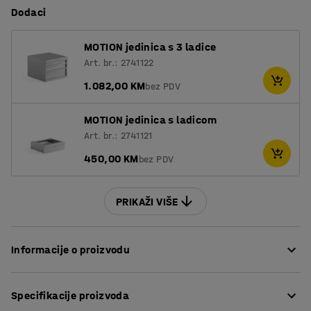
Dodaci
MOTION jedinica s 3 ladice
Art. br.: 2741122
1.082,00 KM
bez PDV
MOTION jedinica s ladicom
Art. br.: 2741121
450,00 KM
bez PDV
PRIKAŽI VIŠE
Informacije o proizvodu
Radni stol podesiv po visini omogućava da mijenjate
Specifikacije proizvoda
radni položaj prema potrebi. To je vrlo praktično rješenje