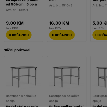
od 50 kom : 5 boja
Art. br.
:
151042
Art. br.
:
1
Art. br.
:
101271
9,00 KM
16,00 KM
5,00 
bez PDV
bez PDV
bez PDV
U KOŠARICU
U KOŠARICU
U KOŠ
Slični proizvodi
Dostupan u nekoliko
Dostupan u nekoliko
Dostupan 
opcija
opcija
opcija
Radni stol podesiv
Ručno podizni radni
Radni st