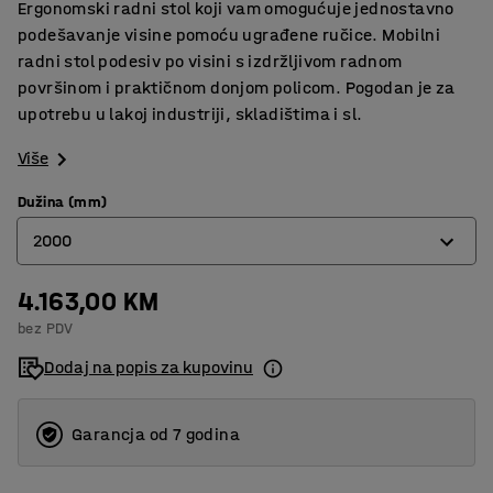
Ergonomski radni stol koji vam omogućuje jednostavno
podešavanje visine pomoću ugrađene ručice. Mobilni
radni stol podesiv po visini s izdržljivom radnom
površinom i praktičnom donjom policom. Pogodan je za
upotrebu u lakoj industriji, skladištima i sl.
Više
Dužina (mm)
2000
4.163,00 KM
1200
bez PDV
1500
Dodaj na popis za kupovinu
2000
Garancja od 7 godina