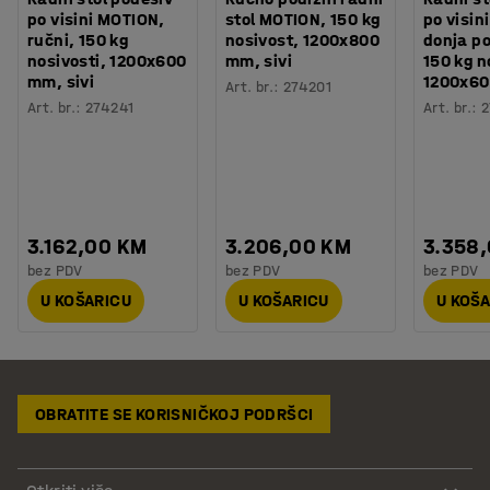
po visini MOTION,
stol MOTION, 150 kg
po visin
ručni, 150 kg
nosivost, 1200x800
donja po
nosivosti, 1200x600
mm, sivi
150 kg n
mm, sivi
1200x60
Art. br.
:
274201
Art. br.
:
274241
Art. br.
:
2
3.162,00 KM
3.206,00 KM
3.358
bez PDV
bez PDV
bez PDV
U KOŠARICU
U KOŠARICU
U KOŠ
OBRATITE SE KORISNIČKOJ PODRŠCI