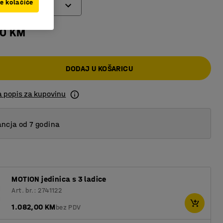
ve kolačiće
00 KM
DODAJ U KOŠARICU
a popis za kupovinu
ncja od 7 godina
MOTION jedinica s 3 ladice
Art. br.: 2741122
1.082,00 KM
bez PDV