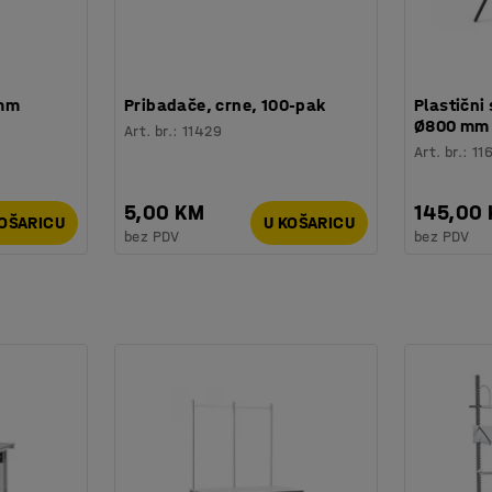
 mm
Pribadače, crne, 100-pak
Plastični 
Ø800 mm
Art. br.
:
11429
Art. br.
:
11
5,00 KM
145,00
KOŠARICU
U KOŠARICU
bez PDV
bez PDV