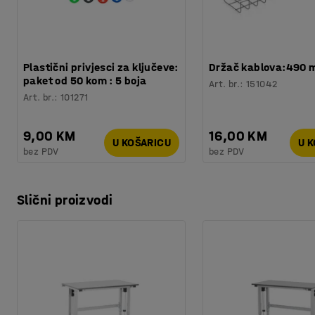
Testirano
:
CE
Plastični privjesci za ključeve:
Držač kablova:490
paket od 50 kom : 5 boja
Art. br.
:
151042
Art. br.
:
101271
9,00 KM
16,00 KM
U KOŠARICU
U 
bez PDV
bez PDV
Slični proizvodi