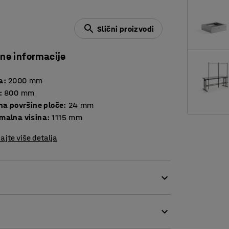
Slični proizvodi
čne informacije
a
:
2000
mm
:
800
mm
Debljina površine ploče
:
24
mm
malna visina
:
1115
mm
ajte više detalja
ože podesiti po visini! Radni stol je
je radne visine jednim pritiskom gumba. Na
ećeg i stajećeg načina rada.