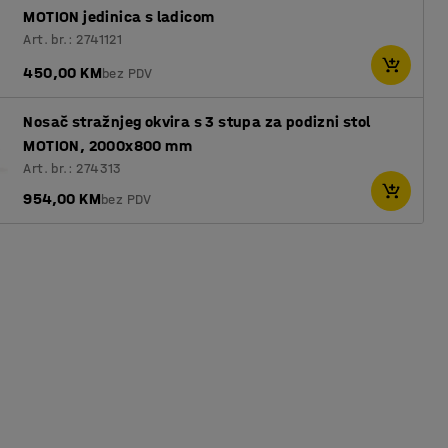
MOTION jedinica s ladicom
Art. br.: 2741121
450,00 KM
bez PDV
Nosač stražnjeg okvira s 3 stupa za podizni stol
MOTION, 2000x800 mm
Art. br.: 274313
954,00 KM
bez PDV