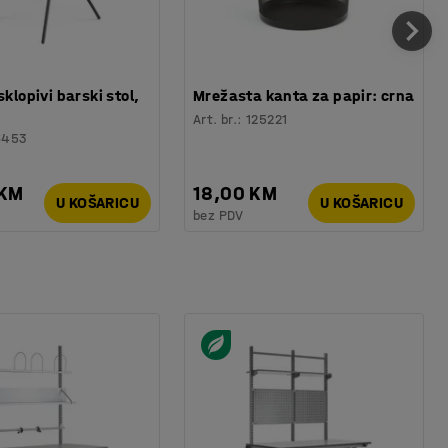
sklopivi barski stol,
Mrežasta kanta za papir: crna
Art. br.
:
125221
6453
 KM
18,00 KM
U KOŠARICU
U KOŠARICU
bez PDV