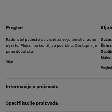
Pregled
Klju
Radni stol podesivi po visini za ergonomsko radno
Dužin
mjesto. Ploča ima izdržljivu površinu. Dostupno je
Širina
puno dodataka.
Maksi
Više
Pogled
Informacije o proizvodu
Stvorite ergonomsko radno mjesto s radnim stolom koji se m
Specifikacije proizvoda
opremljen električnim motorom koji omogućava podešavan
taj način možete lako mijenjati radni položaj, između sjed