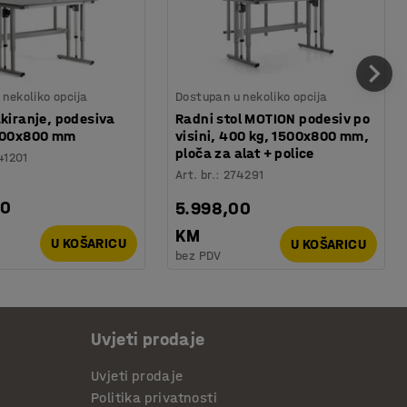
nekoliko opcija
Dostupan u nekoliko opcija
akiranje, podesiva
Radni stol MOTION podesiv po
1500x800 mm
visini, 400 kg, 1500x800 mm,
ploča za alat + police
41201
Art. br.
:
274291
00
5.998,00
KM
U KOŠARICU
U KOŠARICU
bez PDV
Uvjeti prodaje
Uvjeti prodaje
Politika privatnosti