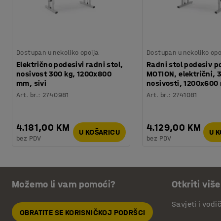
Dostupan u nekoliko opcija
Dostupan u nekoliko opc
Električno podesivi radni stol,
Radni stol podesiv po
nosivost 300 kg, 1200x800
MOTION, električni, 
mm, sivi
nosivosti, 1200x60
Art. br.
:
2740981
Art. br.
:
2741081
4.181,00 KM
4.129,00 KM
U KOŠARICU
U 
bez PDV
bez PDV
Možemo li vam pomoći?
Otkriti više
Savjeti i vodi
OBRATITE SE KORISNIČKOJ PODRŠCI