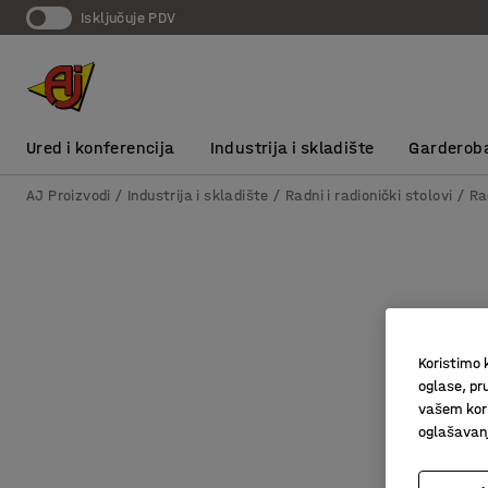
Isključuje PDV
Ured i konferencija
Industrija i skladište
Garderob
AJ Proizvodi
Industrija i skladište
Radni i radionički stolovi
Ra
Koristimo k
oglase, pru
vašem kori
oglašavanja