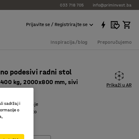
033 718 705
info@priminvest.ba
Prijavite se / Registrirajte se
Inspiracija/blog
Preporučujemo
čno podesivi radni stol
 400 kg, 2000x800 mm, sivi
Prikaži u AR
41041
li sadržaj i
vno podešavanje
formacije o
ko radno mjesto
a,
a