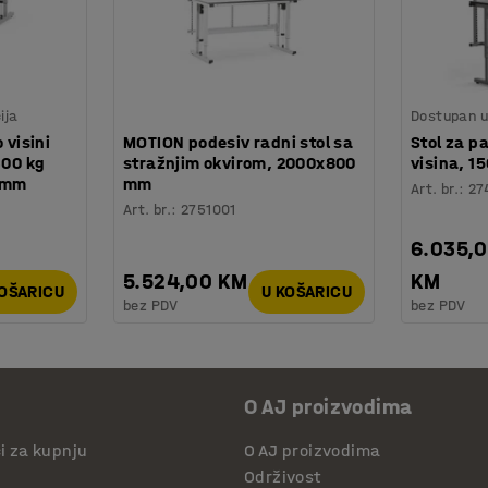
ija
Dostupan u 
 visini
MOTION podesiv radni stol sa
Stol za p
300 kg
stražnjim okvirom, 2000x800
visina, 
0 mm
mm
Art. br.
:
27
Art. br.
:
2751001
6.035,
5.524,00 KM
KM
KOŠARICU
U KOŠARICU
bez PDV
bez PDV
O AJ proizvodima
či za kupnju
O AJ proizvodima
Održivost