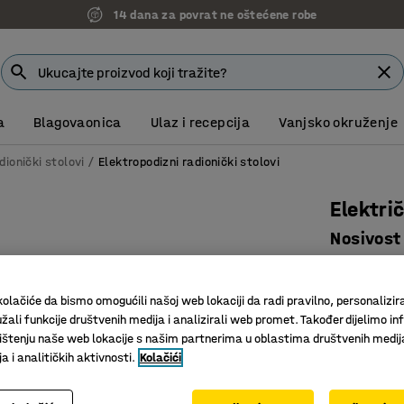
14 dana za povrat ne oštećene robe
a
Blagovaonica
Ulaz i recepcija
Vanjsko okruženje
dionički stolovi
Elektropodizni radionički stolovi
Elektri
Nosivost
Art. br.
:
27
olačiće da bismo omogućili našoj web lokaciji da radi pravilno, personalizira
Jednosta
žali funkcije društvenih medija i analizirali web promet. Također dijelimo in
Ergonoms
štenju naše web lokacije s našim partnerima u oblastima društvenih medij
HPL ploč
 i analitičkih aktivnosti.
Kolačići
Dužina (mm)