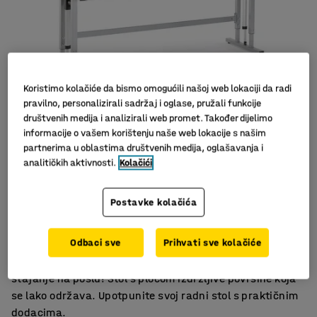
Koristimo kolačiće da bismo omogućili našoj web lokaciji da radi
pravilno, personalizirali sadržaj i oglase, pružali funkcije
društvenih medija i analizirali web promet. Također dijelimo
informacije o vašem korištenju naše web lokacije s našim
partnerima u oblastima društvenih medija, oglašavanja i
analitičkih aktivnosti.
Kolačići
Ergonomski dizajn
Električno podešavanje visine
Postavke kolačića
Izdržljiva ploča
Odbaci sve
Prihvati sve kolačiće
Ergonomski radni stol s električno podesivom visinom -
idealan za sve one koji žele izmjenjivati sjedenje i
stajanje na poslu! Stol s pločom izdržljive površine koja
se lako održava. Upotpunite svoj radni stol s praktičnim
dodacima.