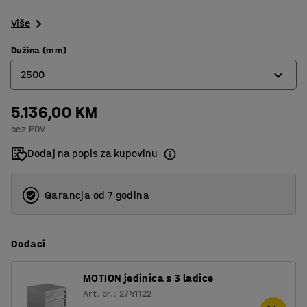
Više
Dužina (mm)
2500
5.136,00 KM
1200
bez PDV
1500
Dodaj na popis za kupovinu
2000
2500
Garancja od 7 godina
Dodaci
MOTION jedinica s 3 ladice
Art. br.: 2741122