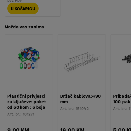
bez PDV
U KOŠARICU
Možda vas zanima
Plastični privjesci
Držač kablova:490
Pribadač
za ključeve: paket
mm
100-pak
od 50 kom : 5 boja
Art. br.
:
151042
Art. br.
:
1
Art. br.
:
101271
9,00 KM
16,00 KM
5,00 