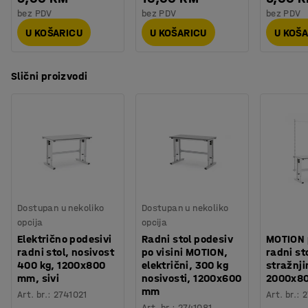
bez PDV
bez PDV
bez PDV
U KOŠARICU
U KOŠARICU
U KOŠ
Slični proizvodi
Dostupan u nekoliko
Dostupan u nekoliko
opcija
opcija
Električno podesivi
Radni stol podesiv
MOTION 
radni stol, nosivost
po visini MOTION,
radni st
400 kg, 1200x800
električni, 300 kg
stražnji
mm, sivi
nosivosti, 1200x600
2000x8
mm
Art. br.
:
2741021
Art. br.
:
2
Art. br.
:
2741081