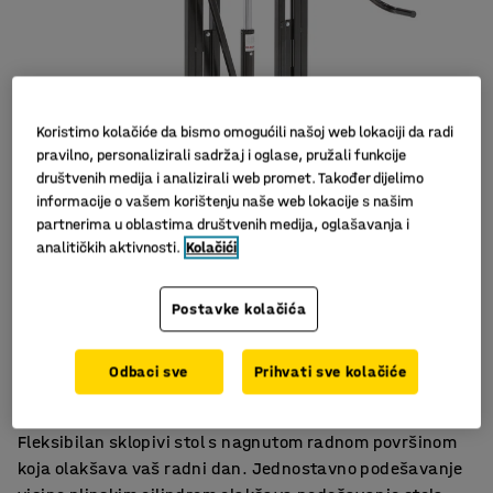
Koristimo kolačiće da bismo omogućili našoj web lokaciji da radi
pravilno, personalizirali sadržaj i oglase, pružali funkcije
društvenih medija i analizirali web promet. Također dijelimo
informacije o vašem korištenju naše web lokacije s našim
partnerima u oblastima društvenih medija, oglašavanja i
analitičkih aktivnosti.
Kolačići
Postavke kolačića
Podešavanje visine
Nagib od 0–25°
Odbaci sve
Prihvati sve kolačiće
Četiri kotača s kočnicom
Fleksibilan sklopivi stol s nagnutom radnom površinom
koja olakšava vaš radni dan. Jednostavno podešavanje