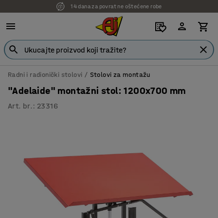
14 dana za povrat ne oštećene robe
Radni i radionički stolovi
Stolovi za montažu
"Adelaide" montažni stol: 1200x700 mm
Art. br.
:
23316