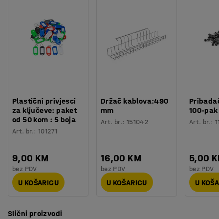
Plastični privjesci
Držač kablova:490
Pribadač
za ključeve: paket
mm
100-pak
od 50 kom : 5 boja
Art. br.
:
151042
Art. br.
:
1
Art. br.
:
101271
9,00 KM
16,00 KM
5,00 
bez PDV
bez PDV
bez PDV
U KOŠARICU
U KOŠARICU
U KOŠ
Slični proizvodi