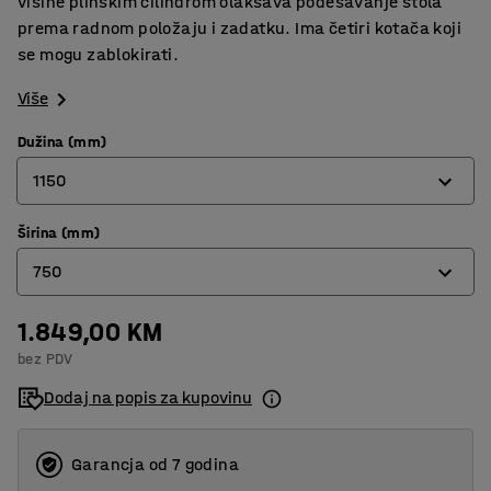
visine plinskim cilindrom olakšava podešavanje stola
prema radnom položaju i zadatku. Ima četiri kotača koji
se mogu zablokirati.
Više
Dužina (mm)
1150
Širina (mm)
800
750
1150
1.849,00 KM
600
bez PDV
750
Dodaj na popis za kupovinu
Garancja od 7 godina