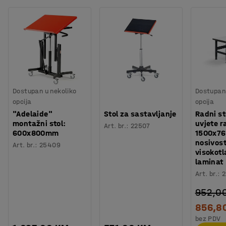
Dostupan u nekoliko
Dostupan 
opcija
opcija
"Adelaide"
Stol za sastavljanje
Radni st
montažni stol:
uvjete r
Art. br.
:
22507
600x800mm
1500x7
nosivost
Art. br.
:
25409
visokotl
laminat
Art. br.
:
2
952,0
856,8
bez PDV