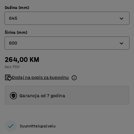
Dužina (mm)
645
Širina (mm)
645
600
875
264,00 KM
210
bez PDV
300
Dodaj na popis za kupovinu
600
Garancja od 7 godina
Suunnittelupalvelu