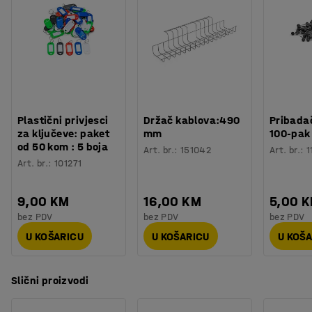
Plastični privjesci
Držač kablova:490
Pribadač
za ključeve: paket
mm
100-pak
od 50 kom : 5 boja
Art. br.
:
151042
Art. br.
:
1
Art. br.
:
101271
9,00 KM
16,00 KM
5,00 
bez PDV
bez PDV
bez PDV
U KOŠARICU
U KOŠARICU
U KOŠ
Slični proizvodi