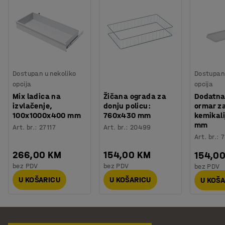
Dostupan u nekoliko
Dostupan 
opcija
opcija
Mix ladica na
Žičana ograda za
Dodatna
izvlačenje,
donju policu:
ormar z
100x1000x400 mm
760x430 mm
kemikali
mm
Art. br.
:
27117
Art. br.
:
20499
Art. br.
:
7
266,00 KM
154,00 KM
154,0
bez PDV
bez PDV
bez PDV
U KOŠARICU
U KOŠARICU
U KOŠ