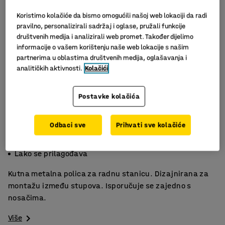
Koristimo kolačiće da bismo omogućili našoj web lokaciji da radi
pravilno, personalizirali sadržaj i oglase, pružali funkcije
društvenih medija i analizirali web promet. Također dijelimo
informacije o vašem korištenju naše web lokacije s našim
partnerima u oblastima društvenih medija, oglašavanja i
analitičkih aktivnosti.
Kolačići
Postavke kolačića
Odbaci sve
Prihvati sve kolačiće
Za praktičnu pohranu
Za montažu između stupića
Lako se prilagođava
Kutna metalna polica za radnu stanicu. Dizajnirana za
montažu između stupova. Isporučuje se zajedno s
nosačima.
Više