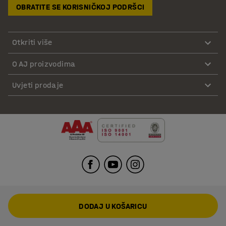
OBRATITE SE KORISNIČKOJ PODRŠCI
Otkriti više
O AJ proizvodima
Uvjeti prodaje
DODAJ U KOŠARICU