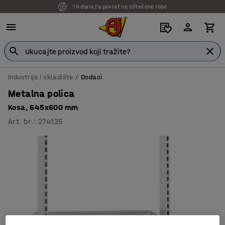
14 dana za povrat ne oštećene robe
Industrija i skladište
Dodaci
Metalna polica
Kosa, 645x600 mm
Art. br.
:
274125