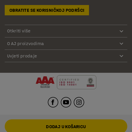
OBRATITE SE KORISNIČKOJ PODRŠCI
Otkriti više
O AJ proizvodima
Uvjeti prodaje
DODAJ U KOŠARICU