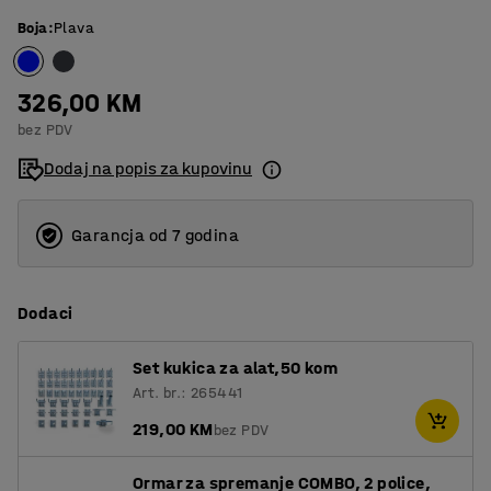
Boja
:
Plava
326,00 KM
bez PDV
Dodaj na popis za kupovinu
Garancja od 7 godina
Dodaci
Set kukica za alat,50 kom
Art. br.: 265441
219,00 KM
bez PDV
Ormar za spremanje COMBO, 2 police,