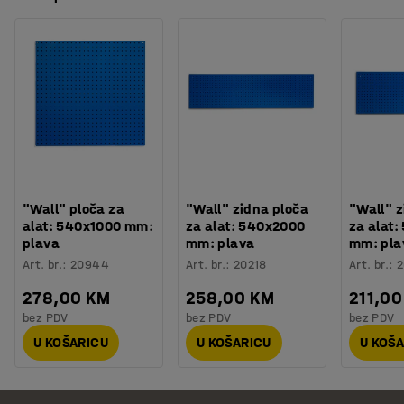
"Wall" ploča za
"Wall" zidna ploča
"Wall" z
alat: 540x1000 mm:
za alat: 540x2000
za alat
plava
mm: plava
mm: pla
Art. br.
:
20944
Art. br.
:
20218
Art. br.
:
2
278,00 KM
258,00 KM
211,00
bez PDV
bez PDV
bez PDV
U KOŠARICU
U KOŠARICU
U KOŠ