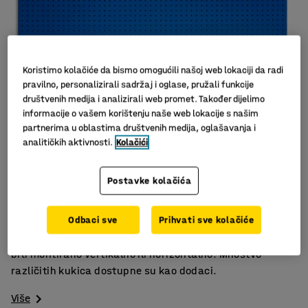
Koristimo kolačiće da bismo omogućili našoj web lokaciji da radi
pravilno, personalizirali sadržaj i oglase, pružali funkcije
društvenih medija i analizirali web promet. Također dijelimo
informacije o vašem korištenju naše web lokacije s našim
partnerima u oblastima društvenih medija, oglašavanja i
analitičkih aktivnosti.
Kolačići
Slični proizvodi
Prektično spremanje alata
Postavke kolačića
Za red i efikasnot
Fleksibilno i podesivo
Odbaci sve
Prihvati sve kolačiće
Perforirana ploča za spremanje i sortiranje alata. Može
biti montirano vertikalno ili horizontalno. Mnoštvo
različitih kukica dostupne su kao dodaci.
Više