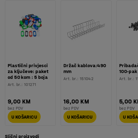
Plastični privjesci
Držač kablova:490
Pribadač
za ključeve: paket
mm
100-pak
od 50 kom : 5 boja
Art. br.
:
151042
Art. br.
:
1
Art. br.
:
101271
9,00 KM
16,00 KM
5,00 
bez PDV
bez PDV
bez PDV
U KOŠARICU
U KOŠARICU
U KOŠ
Slični proizvodi