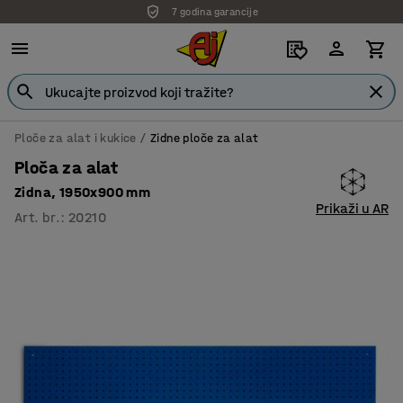
7 godina garancije
Ploče za alat i kukice
Zidne ploče za alat
Ploča za alat
Zidna, 1950x900 mm
Prikaži u AR
Art. br.
:
20210