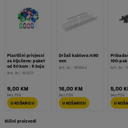
Plastični privjesci
Držač kablova:490
Pribadač
za ključeve: paket
mm
100-pak
od 50 kom : 5 boja
Art. br.
:
151042
Art. br.
:
1
Art. br.
:
101271
9,00 KM
16,00 KM
5,00 
bez PDV
bez PDV
bez PDV
U KOŠARICU
U KOŠARICU
U KOŠ
Slični proizvodi