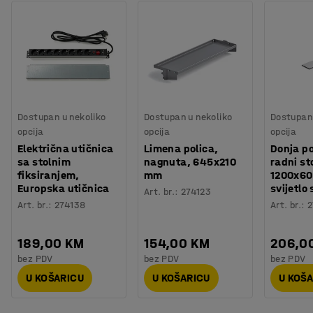
Dostupan u nekoliko
Dostupan u nekoliko
Dostupan 
opcija
opcija
opcija
Električna utičnica
Limena polica,
Donja po
sa stolnim
nagnuta, 645x210
radni st
fiksiranjem,
mm
1200x6
Europska utičnica
svijetlo 
Art. br.
:
274123
Art. br.
:
274138
Art. br.
:
2
189,00 KM
154,00 KM
206,0
bez PDV
bez PDV
bez PDV
U KOŠARICU
U KOŠARICU
U KOŠ