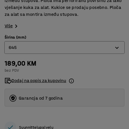
između stupova. Ploča ima perforiranu površinu za lako
vješanje kuka za alat. Kukice se prodaju posebno. Ploča
za alat sa montira između stupova.
Više
Širina (mm)
645
189,00 KM
645
bez PDV
875
Dodaj na popis za kupovinu
Garancja od 7 godina
Suunnittelupalvelu