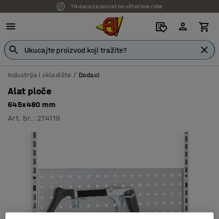
14 dana za povrat ne oštećene robe
Industrija i skladište
Dodaci
Alat ploče
645x480 mm
Art. br.
:
274119