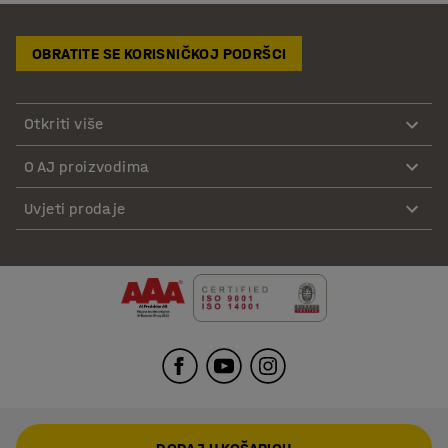
OBRATITE SE KORISNIČKOJ PODRŠCI
Otkriti više
O AJ proizvodima
Uvjeti prodaje