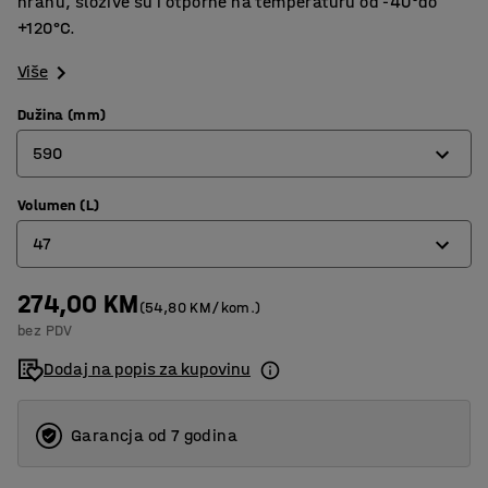
hranu, složive su i otporne na temperaturu od -40°do
+120°C.
Više
Dužina (mm)
590
Volumen (L)
340
47
400
500
274,00 KM
8
(54,80 KM/kom.)
bez PDV
590
14
Dodaj na popis za kupovinu
720
25
32
Garancja od 7 godina
47