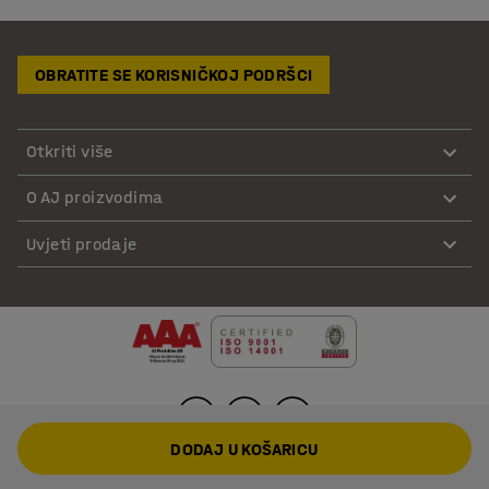
OBRATITE SE KORISNIČKOJ PODRŠCI
Otkriti više
O AJ proizvodima
Uvjeti prodaje
DODAJ U KOŠARICU