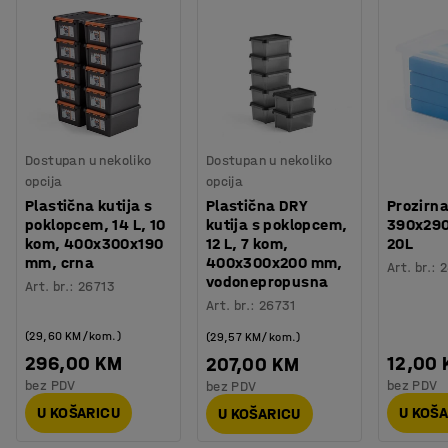
Dostupan u nekoliko
Dostupan u nekoliko
opcija
opcija
Plastična kutija s
Plastična DRY
Prozirna
poklopcem, 14 L, 10
kutija s poklopcem,
390x29
kom, 400x300x190
12 L, 7 kom,
20L
mm, crna
400x300x200 mm,
Art. br.
:
vodonepropusna
Art. br.
:
26713
Art. br.
:
26731
(29,60 KM/kom.)
(29,57 KM/kom.)
296,00 KM
12,00
207,00 KM
bez PDV
bez PDV
bez PDV
U KOŠARICU
U KOŠ
U KOŠARICU