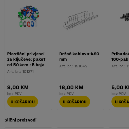
Dužina, unutarnja
:
482
mm
Temperatura
:
-40 - +120
°
Kutije od 70 L imaju 4 odvojiva kotača.
Boja
:
Prozirno
Materijal
:
Polipropilen
Broj /pakiranje
:
5
Težina
:
7,91
kg
Plastični privjesci
Držač kablova:490
Pribadač
za ključeve: paket
mm
100-pak
od 50 kom : 5 boja
Art. br.
:
151042
Art. br.
:
1
Art. br.
:
101271
9,00 KM
16,00 KM
5,00 
bez PDV
bez PDV
bez PDV
U KOŠARICU
U KOŠARICU
U KOŠ
Slični proizvodi