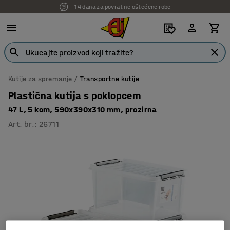
14 dana za povrat ne oštećene robe
Kutije za spremanje
Transportne kutije
Plastična kutija s poklopcem
47 L, 5 kom, 590x390x310 mm, prozirna
Art. br.
:
26711