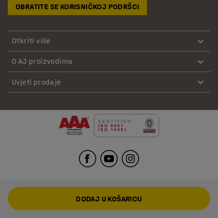
OBRATITE SE KORISNIČKOJ PODRŠCI
Otkriti više
O AJ proizvodima
Uvjeti prodaje
DODAJ U KOŠARICU