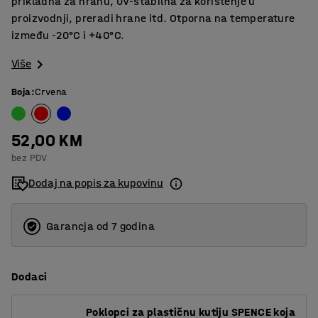
prikladna za hranu, UV-stabilna za korištenje u
proizvodnji, preradi hrane itd. Otporna na temperature
između -20°C i +40°C.
Više
Boja
:
Crvena
52,00 KM
bez PDV
Dodaj na popis za kupovinu
Garancja od 7 godina
Dodaci
Poklopci za plastičnu kutiju SPENCE koja