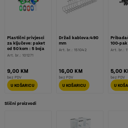
Ručke olakšavaju držanje i nošenje. Dodajte poklopce za
Boja
:
Crvena
zatvoreno spremanje (vidi dodatke).
Materijal
:
100% Polipropilen
Nosivost
:
25
kg
Stacionirati
:
Da
Težina
:
2,08
kg
Plastični privjesci
Držač kablova:490
Pribadač
za ključeve: paket
mm
100-pak
od 50 kom : 5 boja
Art. br.
:
151042
Art. br.
:
1
Art. br.
:
101271
9,00 KM
16,00 KM
5,00 
bez PDV
bez PDV
bez PDV
U KOŠARICU
U KOŠARICU
U KOŠ
Slični proizvodi