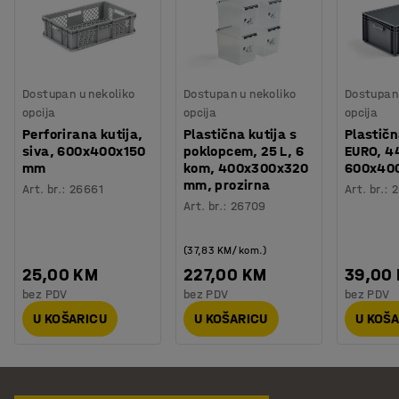
Dostupan u nekoliko
Dostupan u nekoliko
Dostupan 
opcija
opcija
opcija
Perforirana kutija,
Plastična kutija s
Plastičn
siva, 600x400x150
poklopcem, 25 L, 6
EURO, 44
mm
kom, 400x300x320
600x40
mm, prozirna
Art. br.
:
26661
Art. br.
:
2
Art. br.
:
26709
(37,83 KM/kom.)
25,00 KM
227,00 KM
39,00
bez PDV
bez PDV
bez PDV
U KOŠARICU
U KOŠARICU
U KOŠ