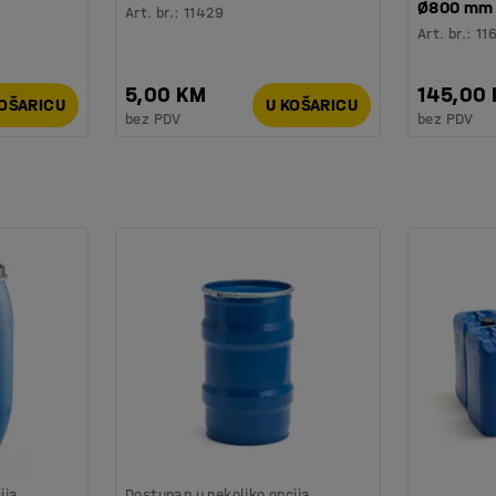
Ø800 mm
Art. br.
:
11429
Art. br.
:
11
5,00 KM
145,00
KOŠARICU
U KOŠARICU
bez PDV
bez PDV
ija
Dostupan u nekoliko opcija