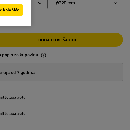
Ø325 mm
ve kolačiće
 KM
Ø325 mm
Ø393 mm
DODAJ U KOŠARICU
Ø465 mm
a popis za kupovinu
ncja od 7 godina
nittelupalvelu
nittelupalvelu