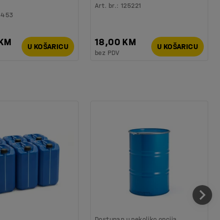
Art. br.
:
125221
6453
 KM
18,00 KM
U KOŠARICU
U KOŠARICU
bez PDV
Dostupan u nekoliko opcija