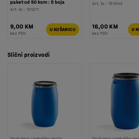
paket od 50 kom : 5 boja
Art. br.
:
151042
Art. br.
:
101271
9,00 KM
16,00 KM
U KOŠARICU
U 
bez PDV
bez PDV
Slični proizvodi
Dostupan u nekoliko opcija
Dostupan u nekoliko opc