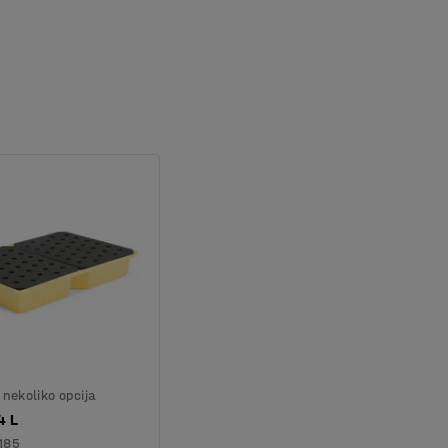
nekoliko opcija
4 L
185