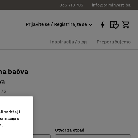
033 718 705
info@priminvest.ba
Prijavite se / Registrirajte se
Inspiracija/blog
Preporučujemo
na bačva
va
173
 poklopcem
stika
li sadržaj i
formacije o
a,
Otvor za otpad