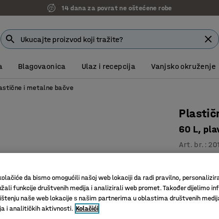
14 dana za povrat ne oštećene robe
a
Blagovaonica
Ulaz i recepcija
Vanjsko okruženje
astične i metalne bačve
Plastič
60 L, pla
Art. br.
:
20
Dolazi s
HDPE pla
olačiće da bismo omogućili našoj web lokaciji da radi pravilno, personalizira
Za hranu
žali funkcije društvenih medija i analizirali web promet. Također dijelimo in
štenju naše web lokacije s našim partnerima u oblastima društvenih medij
Volumen (L)
 i analitičkih aktivnosti.
Kolačići