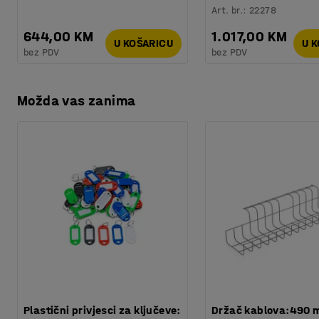
Art. br.
:
22278
644,00 KM
1.017,00 KM
U KOŠARICU
U 
bez PDV
bez PDV
Možda vas zanima
Plastični privjesci za ključeve:
Držač kablova:490