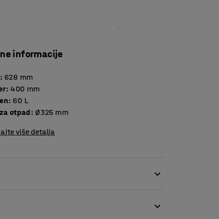
čne informacije
:
628
mm
er
:
400
mm
en
:
60
L
 za otpad
:
Ø325 mm
ajte više detalja
rane. Stezni prsten na poklopcu drži poklopac
akšava otvaranje i zatvaranje.