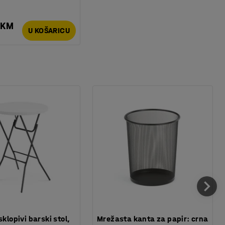
 KM
U KOŠARICU
sklopivi barski stol,
Mrežasta kanta za papir: crna