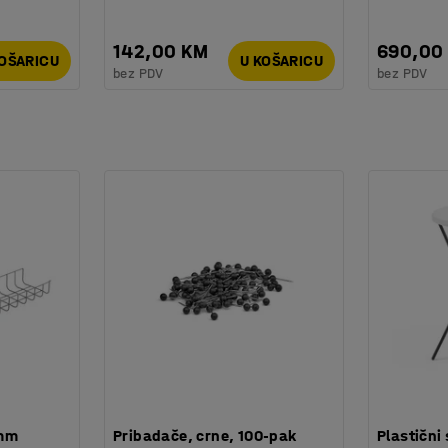
142,00 KM
690,00
KOŠARICU
U KOŠARICU
bez PDV
bez PDV
 mm
Pribadače, crne, 100-pak
Plastični 