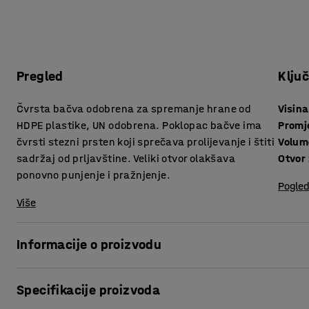
Pregled
Klju
Čvrsta bačva odobrena za spremanje hrane od
Visina
HDPE plastike, UN odobrena. Poklopac bačve ima
Promj
čvrsti stezni prsten koji sprečava prolijevanje i štiti
Volum
sadržaj od prljavštine. Veliki otvor olakšava
Otvor
ponovno punjenje i pražnjenje.
Pogled
Više
Informacije o proizvodu
Praktična plastična bačva za spremanje čvrste i tekuće h
Specifikacije proizvoda
potpuno zatvorenim i štiti od prljavštine i prolijevanja, ol