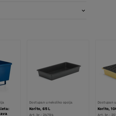
 izdržljivom i otpornom na habanje. Idealna
ija
Dostupan u nekoliko opcija
Dostupan u 
aleta:
Korito, 65 L
Korito, 10
lava
Art. br.
:
24794
Art. br.
:
20