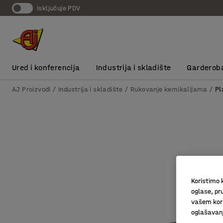
Isključuje PDV
Ured i konferencija
Industrija i skladište
Garderob
AJ Proizvodi
Industrija i skladište
Rukovanje kemikalijama
Pl
Koristimo k
oglase, pru
vašem kori
oglašavanja