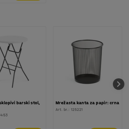
sklopivi barski stol,
Mrežasta kanta za papir: crna
Art. br.
:
125221
6453