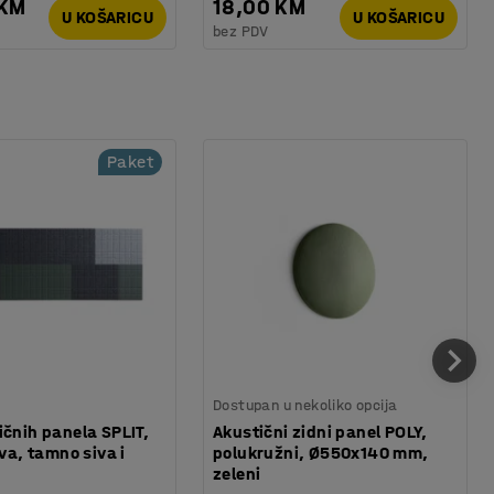
 KM
18,00 KM
U KOŠARICU
U KOŠARICU
bez PDV
Paket
Dostupan u nekoliko opcija
ičnih panela SPLIT,
Akustični zidni panel POLY,
iva, tamno siva i
polukružni, Ø550x140 mm,
zeleni