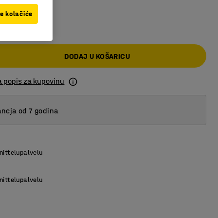
ve kolačiće
 KM
DODAJ U KOŠARICU
a popis za kupovinu
ncja od 7 godina
nittelupalvelu
nittelupalvelu