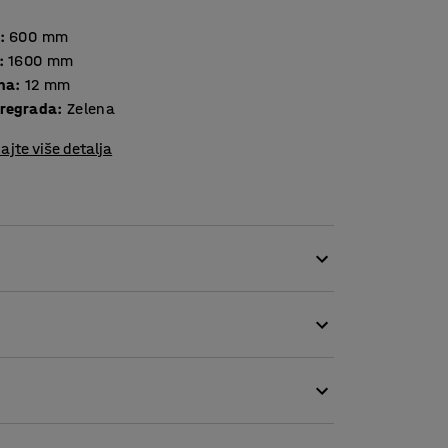
:
600
mm
:
1600
mm
ina
:
12
mm
pregrada
:
Zelena
ajte više detalja
e jednostavan u toplim tonovima koji stvara
ni ukras, a također djelomično upijaju buku u
jna pomoću više akustičnih panela, bez