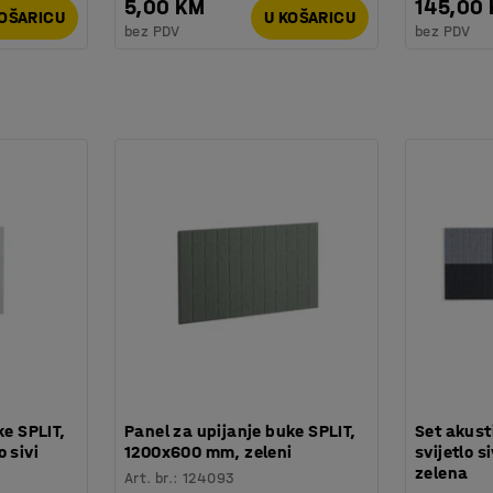
5,00 KM
145,00
KOŠARICU
U KOŠARICU
bez PDV
bez PDV
ke SPLIT,
Panel za upijanje buke SPLIT,
Set akust
 sivi
1200x600 mm, zeleni
svijetlo s
zelena
Art. br.
:
124093