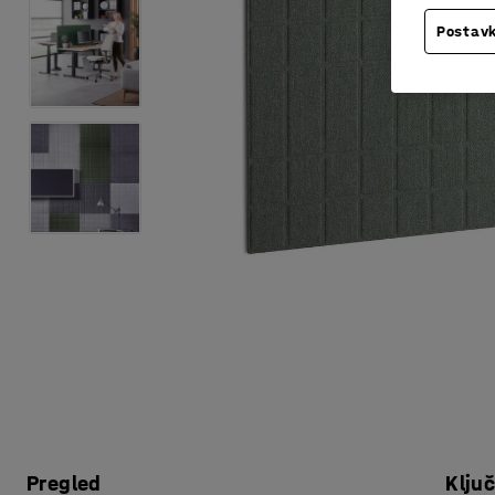
Postavk
Pregled
Klju