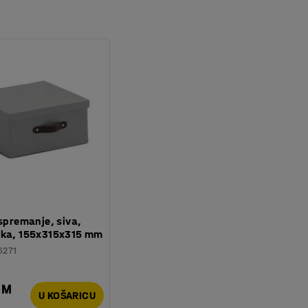
 spremanje, siva,
čka, 155x315x315 mm
6271
KM
U KOŠARICU