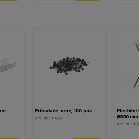
 mm
Pribadače, crne, 100-pak
Plastični 
Ø800 mm
Art. br.
:
11429
Art. br.
:
11