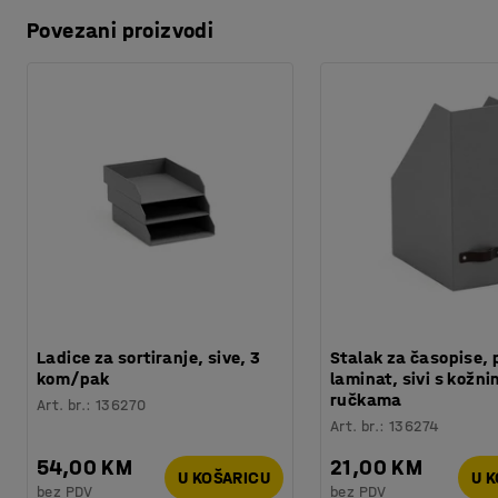
Materijal pregrada
:
PET
obzira imate li veliki prazan prostor ili samo mali dio.
Povezani proizvodi
Preuzmite upute za održavanjen
Potreban broj osoba
:
1
Procjena vremena
:
5
Min
Kombinirajte ih s podnim i stolnim pregradama iz istog ra
Težina
:
2,04
kg
Paneli za smanjivanje buke su izrađene od bušenog filca od
Ladice za sortiranje, sive, 3
Stalak za časopise, 
kom/pak
laminat, sivi s kožni
ručkama
Art. br.
:
136270
Art. br.
:
136274
54,00 KM
21,00 KM
U KOŠARICU
U 
bez PDV
bez PDV