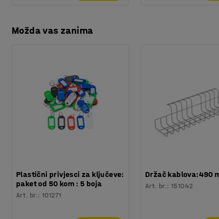
Možda vas zanima
Plastični privjesci za ključeve:
Držač kablova:490
paket od 50 kom : 5 boja
Art. br.
:
151042
Art. br.
:
101271