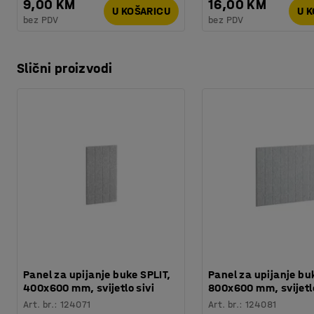
9,00 KM
16,00 KM
U KOŠARICU
U 
bez PDV
bez PDV
Slični proizvodi
Panel za upijanje buke SPLIT,
Panel za upijanje bu
400x600 mm, svijetlo sivi
800x600 mm, svijetlo
Art. br.
:
124071
Art. br.
:
124081