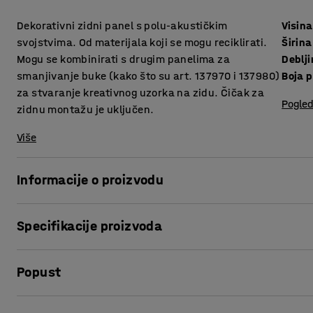
Dekorativni zidni panel s polu-akustičkim
Visina
svojstvima. Od materijala koji se mogu reciklirati.
Širina
Mogu se kombinirati s drugim panelima za
Deblj
smanjivanje buke (kako što su art. 137970 i 137980)
Boja 
za stvaranje kreativnog uzorka na zidu. Čičak za
Pogled
zidnu montažu je uključen.
Više
Informacije o proizvodu
Dizajnirano od strane našeg dizajnerskog odjela. Dizajn j
Specifikacije proizvoda
ugodan osjećaj.
Visina
:
600
mm
Paneli za upijanje buke se mogu koristiti kao elegantni zid
Popust
Širina
:
1600
mm
sobi.
Debljina
:
12
mm
Boja pregrada
:
Zelena
Ispis stranice
Postoje beskrajne mogućnosti stvaranja jedinstvenih diza