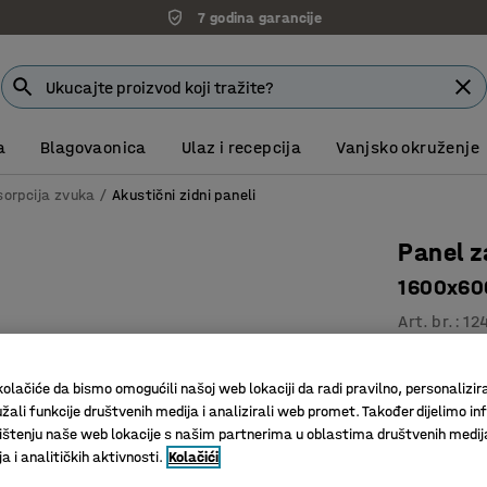
7 godina garancije
a
Blagovaonica
Ulaz i recepcija
Vanjsko okruženje
sorpcija zvuka
Akustični zidni paneli
Panel z
1600x600
Art. br.
:
12
Moderna 
olačiće da bismo omogućili našoj web lokaciji da radi pravilno, personalizira
Djelomičn
žali funkcije društvenih medija i analizirali web promet. Također dijelimo in
PET bušen
štenju naše web lokacije s našim partnerima u oblastima društvenih medij
 i analitičkih aktivnosti.
Kolačići
Boja pregrad