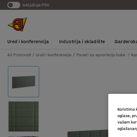
Isključuje PDV
Ured i konferencija
Industrija i skladište
Garderob
AJ Proizvodi
Ured i konferencija
Paneli za apsorbciju buke
Ap
Koristimo k
oglase, pru
vašem kori
oglašavanja