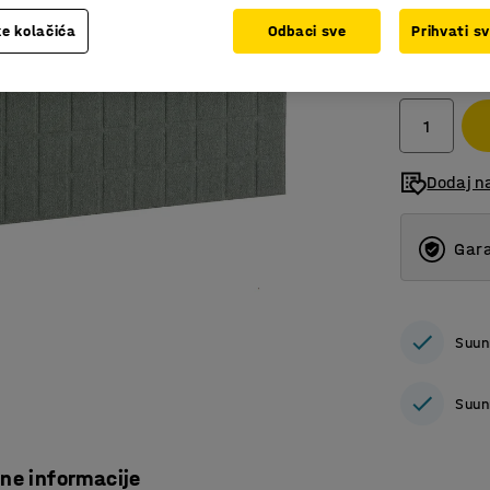
e kolačića
Odbaci sve
Prihvati s
211,00
bez PDV
Dodaj n
Gara
Suun
Suun
čne informacije