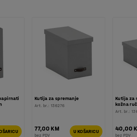
spona za jedinstven stil u vašem uredu.
 PET-a. Lako se recikliraju.
papirnati
Kutija za spremanje
Kutija za
m
kožna ru
Art. br.
:
136276
Art. br.
:
13
77,00 KM
40,00 
KOŠARICU
U KOŠARICU
bez PDV
bez PDV