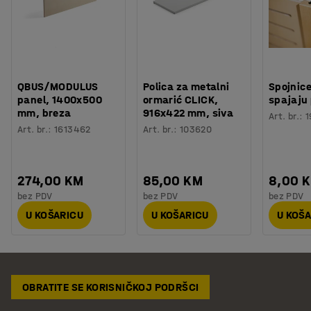
QBUS/MODULUS
Polica za metalni
Spojnice
panel, 1400x500
ormarić CLICK,
spajaju
mm, breza
916x422 mm, siva
Art. br.
:
1
Art. br.
:
1613462
Art. br.
:
103620
274,00 KM
85,00 KM
8,00 
bez PDV
bez PDV
bez PDV
U KOŠARICU
U KOŠARICU
U KOŠ
OBRATITE SE KORISNIČKOJ PODRŠCI