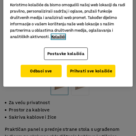
Koristimo kolačiće da bismo omogućili našoj web lokaciji da radi
pravilno, personalizirali sadržaj i oglase, pružali funkcije
društvenih medija i analizirali web promet. Također dijelimo
informacije o vašem korištenju naše web lokacije s našim
partnerima u oblastima društvenih medija, oglašavanja i
analitičkih aktivnosti.
Kolačići
Postavke kolačića
Odbaci sve
Prihvati sve kolačiće
Za veću privatnost
Prostor za kablove
Sakriva kablove i žice
Praktičan panel s prednje strane stola s ugrađenom