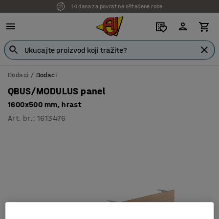
14 dana za povrat ne oštećene robe
Dodaci
Dodaci
QBUS/MODULUS panel
1600x500 mm, hrast
Art. br.
:
1613476