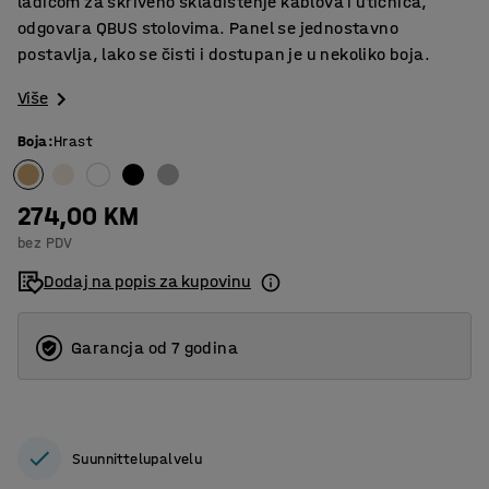
ladicom za skriveno skladištenje kablova i utičnica,
odgovara QBUS stolovima. Panel se jednostavno
postavlja, lako se čisti i dostupan je u nekoliko boja.
Više
Boja
:
Hrast
274,00 KM
bez PDV
Dodaj na popis za kupovinu
Garancja od 7 godina
Suunnittelupalvelu