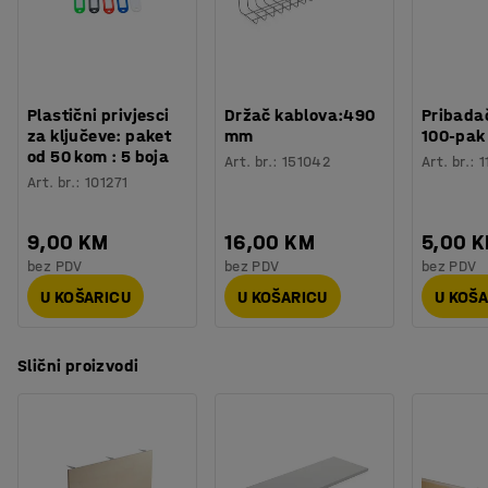
boja omogućuje vam da prilagodite rješenje koje
zadovoljava vaše potrebe - mali kućni ured, ured
otvorenog tipa ili tradicionalni ured. Komadi namještaja
dizajnirani su tako da se međusobno mogu slagati, a
modularni sustav olakšava dodavanje više prostora za
Plastični privjesci
Držač kablova:490
Pribadač
pohranu po potrebi. Pomažemo vam da budete
za ključeve: paket
mm
100-pak
od 50 kom : 5 boja
fleksibilniji tokom radnog dana!
Art. br.
:
151042
Art. br.
:
1
Art. br.
:
101271
9,00 KM
16,00 KM
5,00 
bez PDV
bez PDV
bez PDV
U KOŠARICU
U KOŠARICU
U KOŠ
Slični proizvodi