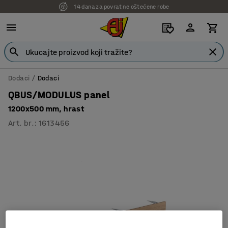
14 dana za povrat ne oštećene robe
Dodaci
Dodaci
QBUS/MODULUS panel
1200x500 mm, hrast
Art. br.
:
1613456