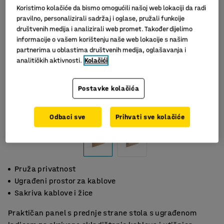
Koristimo kolačiće da bismo omogućili našoj web lokaciji da radi
pravilno, personalizirali sadržaj i oglase, pružali funkcije
društvenih medija i analizirali web promet. Također dijelimo
informacije o vašem korištenju naše web lokacije s našim
partnerima u oblastima društvenih medija, oglašavanja i
analitičkih aktivnosti.
Kolačići
Postavke kolačića
Slični proizvodi
Odbaci sve
Prihvati sve kolačiće
Pruža privatnost
Ugrađeni prostor za kablove
Sakriva kablove i žice
Praktičan panel s prednje strane stola s ugrađenom