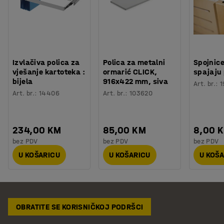
Izvlačiva polica za
Polica za metalni
Spojnice
vješanje kartoteka :
ormarić CLICK,
spajaju
bijela
916x422 mm, siva
Art. br.
:
1
Art. br.
:
14406
Art. br.
:
103620
234,00 KM
85,00 KM
8,00 
bez PDV
bez PDV
bez PDV
U KOŠARICU
U KOŠARICU
U KOŠ
OBRATITE SE KORISNIČKOJ PODRŠCI