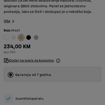
ladicom za skriveno skladištenje kablova i utičnica,
odgovara QBUS stolovima. Panel se jednostavno
postavlja, lako se čisti i dostupan je u nekoliko boja.
Više
Boja
:
Hrast
234,00 KM
bez PDV
Dodaj na popis za kupovinu
Garancja od 7 godina
Suunnittelupalvelu