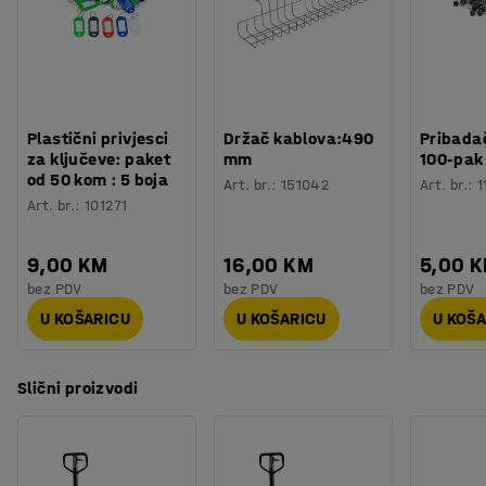
Plastični privjesci
Držač kablova:490
Pribadač
za ključeve: paket
mm
100-pak
od 50 kom : 5 boja
Art. br.
:
151042
Art. br.
:
1
Art. br.
:
101271
9,00 KM
16,00 KM
5,00 
bez PDV
bez PDV
bez PDV
U KOŠARICU
U KOŠARICU
U KOŠ
Slični proizvodi