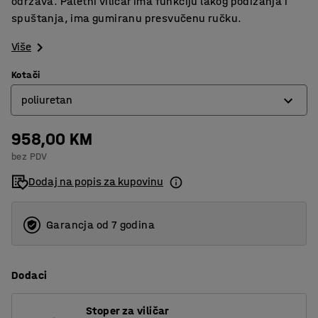
održava. Paletni viličar ima funkciju lakog podizanja i
spuštanja, ima gumiranu presvučenu ručku.
Više
Kotači
poliuretan
958,00 KM
jedan poliuretan
bez PDV
poliuretan
Dodaj na popis za kupovinu
Garancja od 7 godina
Dodaci
Stoper za viličar