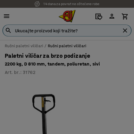
14 dana za povrat ne oštećene robe
Ručni paletni viličari
Ručni paletni viličari
Paletni viličar za brzo podizanje
2200 kg, D 810 mm, tandem, poliuretan, sivi
Art. br.
:
31762