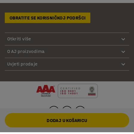
OBRATITE SE KORISNIČKOJ PODRŠCI
Otkriti više
O AJ proizvodima
Uvjeti prodaje
DODAJ U KOŠARICU