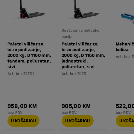
Dostupan u nekoliko
opcija
Paletni viličar za
Paletni viličar za
Mehanič
brzo podizanje,
brzo podizanje,
kolica
2000 kg, D 1150 mm,
2000 kg, D 1150 mm,
Art. br.
:
3
tandem, poliuretan,
jednostruki,
sivi
poliuretan, sivi
Art. br.
:
31732
Art. br.
:
31731
958,00 KM
905,00 KM
522,0
bez PDV
bez PDV
bez PDV
U KOŠARICU
U KOŠARICU
U KOŠ