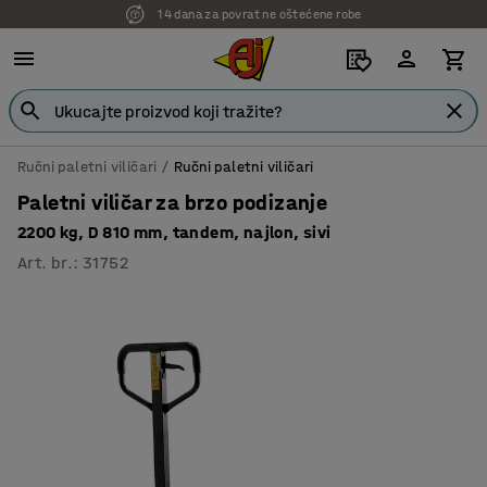
14 dana za povrat ne oštećene robe
7 godina garancije
Ručni paletni viličari
Ručni paletni viličari
Paletni viličar za brzo podizanje
2200 kg, D 810 mm, tandem, najlon, sivi
Art. br.
:
31752