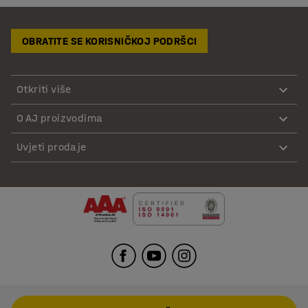
OBRATITE SE KORISNIČKOJ PODRŠCI
Otkriti više
O AJ proizvodima
Uvjeti prodaje