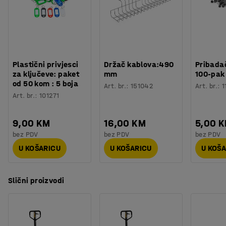
Plastični privjesci
Držač kablova:490
Pribadač
za ključeve: paket
mm
100-pak
od 50 kom : 5 boja
Art. br.
:
151042
Art. br.
:
1
Art. br.
:
101271
9,00 KM
16,00 KM
5,00 
bez PDV
bez PDV
bez PDV
U KOŠARICU
U KOŠARICU
U KOŠ
Slični proizvodi