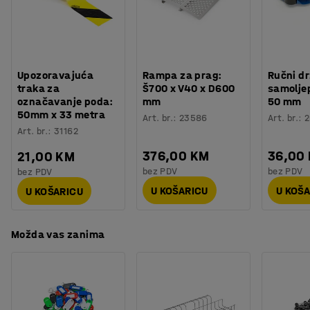
Viličar je izrađen od kvalitetnog čelika. Može se spustiti
Kotači
:
Tandem najlon
lako i neprimjetno, čak i uz maksimalno opterećenje.
Radijus okretanja
:
1275
mm
Jednostavno je podmazivanje, održavanje i servisiranje
Brzo podizanje
:
Da
ovog viličara. Čvrsta, gumom obložena ergonomska
Pogodan za
:
Ravne i tvrde površine
ručka osigurava čvršće i udobnije držanje. Paletni viličar
Upozoravajuća
Rampa za prag:
Ručni d
Potreban broj osoba
:
1
ima oznaku CE.
traka za
Š700 x V40 x D600
samoljep
Procjena vremena
:
5
Min
označavanje poda:
mm
50 mm
50mm x 33 metra
Težina
:
59
kg
Art. br.
:
23586
Art. br.
:
2
Art. br.
:
31162
Montaža
:
Dolazi sastavljeno
Testirano
:
CE
376,00 KM
36,00
21,00 KM
bez PDV
bez PDV
bez PDV
U KOŠARICU
U KOŠ
U KOŠARICU
Možda vas zanima