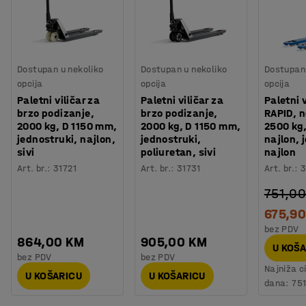
Dostupan u nekoliko
Dostupan u nekoliko
Dostupan 
opcija
opcija
opcija
Paletni viličar za
Paletni viličar za
Paletni 
brzo podizanje,
brzo podizanje,
RAPID, n
2000 kg, D 1150 mm,
2000 kg, D 1150 mm,
2500 kg
jednostruki, najlon,
jednostruki,
najlon, 
sivi
poliuretan, sivi
najlon
Art. br.
:
31721
Art. br.
:
31731
Art. br.
:
3
751,0
675,9
bez PDV
864,00 KM
905,00 KM
U KOŠ
bez PDV
bez PDV
Najniža c
U KOŠARICU
U KOŠARICU
dana:
75