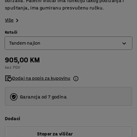
održava. Paletni viličar ima funkciju lakog podizanja i
spuštanja, ima gumiranu presvučenu ručku.
Više
Kotači
Tandem najlon
905,00 KM
Jednostruki najlon
bez PDV
Tandem najlon
Dodaj na popis za kupovinu
Garancja od 7 godina
Dodaci
Stoper za viličar