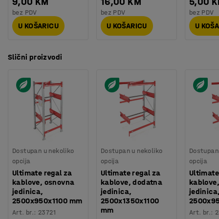
9,00 KM
16,00 KM
5,00 
bez PDV
bez PDV
bez PDV
U KOŠARICU
U KOŠARICU
U KOŠ
Slični proizvodi
Dostupan u nekoliko
Dostupan u nekoliko
Dostupan 
opcija
opcija
opcija
Ultimate regal za
Ultimate regal za
Ultimate
kablove, osnovna
kablove, dodatna
kablove
jedinica,
jedinica,
jedinica
2500x950x1100 mm
2500x1350x1100
2500x9
mm
Art. br.
:
23721
Art. br.
:
2