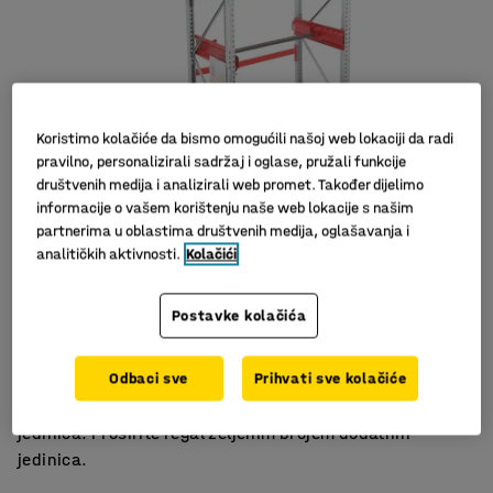
Koristimo kolačiće da bismo omogućili našoj web lokaciji da radi
pravilno, personalizirali sadržaj i oglase, pružali funkcije
društvenih medija i analizirali web promet. Također dijelimo
informacije o vašem korištenju naše web lokacije s našim
partnerima u oblastima društvenih medija, oglašavanja i
analitičkih aktivnosti.
Kolačići
Prilagodljiva
Za rukovanje kabelskim bubnjevima
Postavke kolačića
Produžite je s dodatnom jedinicom
Odbaci sve
Prihvati sve kolačiće
Kompletni i fleksibilni regal za palete za glatko i
učinkovito rukovanje kolutovima za kablove, osnovna
jedinica. Proširite regal željenim brojem dodatnih
jedinica.