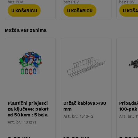
bez PDV
bez PDV
bez PDV
jedinicu. Osnovne jedinice su kompletne, samostojeće,
dok dodatnim jedinicama nedostaje jedna strana / kraj i
U KOŠARICU
U KOŠARICU
U KOŠ
montirane su na kraj druge jedinice. To olakšava
mijenjanje i rekonstrukciju ULTIMATE palete kada se vaše
Možda vas zanima
potrebe mijenjaju.
Plastični privjesci
Držač kablova:490
Pribadač
za ključeve: paket
mm
100-pak
od 50 kom : 5 boja
Art. br.
:
151042
Art. br.
:
1
Art. br.
:
101271