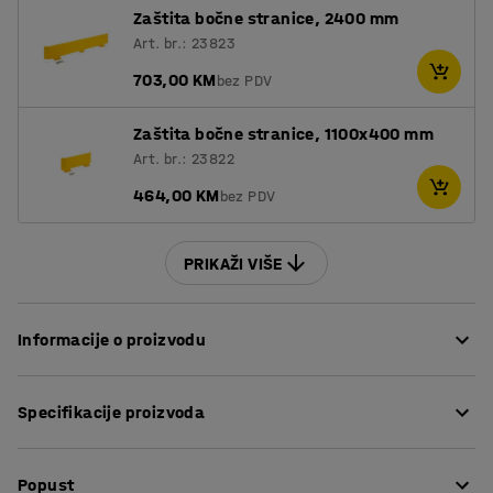
Zaštita bočne stranice, 2400 mm
Art. br.: 23823
703,00 KM
bez PDV
Zaštita bočne stranice, 1100x400 mm
Art. br.: 23822
464,00 KM
bez PDV
PRIKAŽI VIŠE
Informacije o proizvodu
ULTIMATE regal je personalizirani sustav regala s velikom
Specifikacije proizvoda
fleksibilnošću i rezultatom vlastitog dizajna i produkcije
AJ Proizvoda. Regal je prilagodljiv za stvaranje
Visina
:
4000
mm
učinkovite logistike, skladištenja i tereta na temelju
Popust
Dubina
:
1100
mm