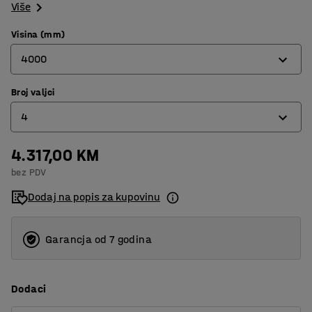
Više
Visina (mm)
4000
Broj valjci
2500
4
4000
5000
4.317,00 KM
2
bez PDV
4
Dodaj na popis za kupovinu
5
Garancja od 7 godina
Dodaci