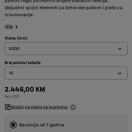
paletni regal potrebnim brojem dodatnih sekcija.
Uključeni spojni elementi za betonske podove i ploče za
izravnavanje.
Više
Visina (mm)
5000
Broj paleta/sekcija
2500
15
4000
5000
2.446,00 KM
9
bez PDV
12
Dodaj na popis za kupovinu
15
Garancja od 7 godina