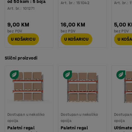
od 50 kom : 5 boja
Art. br.
:
151042
Art. br.
:
1
Art. br.
:
101271
9,00 KM
16,00 KM
5,00 
bez PDV
bez PDV
bez PDV
U KOŠARICU
U KOŠARICU
U KOŠ
Slični proizvodi
Dostupan u nekoliko
Dostupan u nekoliko
Dostupan 
opcija
opcija
opcija
Paletni regal
Paletni regal
Ultimate