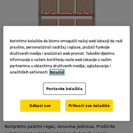
Koristimo kolačiće da bismo omogućili našoj web lokaciji da radi
pravilno, personalizirali sadržaj i oglase, pružali funkcije
društvenih medija i analizirali web promet. Također dijelimo
informacije o vašem korištenju naše web lokacije s našim
partnerima u oblastima društvenih medija, oglašavanja i
analitičkih aktivnosti.
Kolačići
Postavke kolačića
Puno prostora za spremanje
Odbaci sve
Prihvati sve kolačiće
Dizajn koji štedi prostor
Ispunjava sigurnosne zahtjeve
Kompletni paletni regal, osnovna jedinica. Proširite