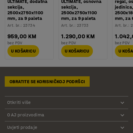
ULTIMATE, dodatna
ULTIMATE, osnovna
regal, 
sekcija,
sekcija,
jedinica
2500x2750x1100
2500x2750x1100
2500x18
mm, za 9 paleta
mm, za 9 paleta
mm, za 
Art. br.
:
23734
Art. br.
:
23733
Art. br.
:
2
959,00 KM
1.290,00 KM
1.042
bez PDV
bez PDV
bez PDV
U KOŠARICU
U KOŠARICU
U KOŠ
OBRATITE SE KORISNIČKOJ PODRŠCI
Otkriti više
O AJ proizvodima
Uvjeti prodaje