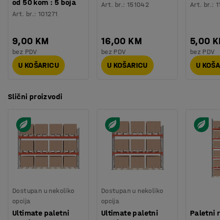
od 50 kom : 5 boja
Art. br.
:
151042
Art. br.
:
1
Art. br.
:
101271
9,00 KM
16,00 KM
5,00 
bez PDV
bez PDV
bez PDV
U KOŠARICU
U KOŠARICU
U KOŠ
Slični proizvodi
Dostupan u nekoliko
Dostupan u nekoliko
opcija
opcija
Ultimate paletni
Ultimate paletni
Paletni 