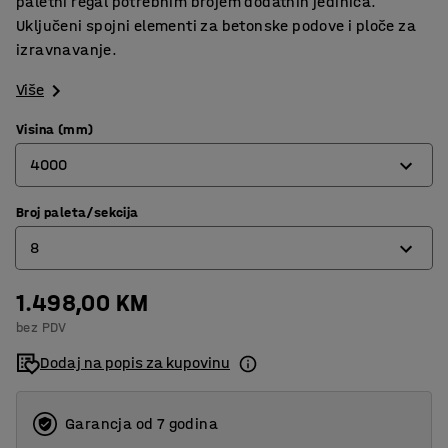
paletni regal potrebnim brojem dodatnih jedinica.
Uključeni spojni elementi za betonske podove i ploče za
izravnavanje.
Više
Visina (mm)
4000
Broj paleta/sekcija
2500
8
4000
5000
1.498,00 KM
6
bez PDV
8
Dodaj na popis za kupovinu
10
Garancja od 7 godina