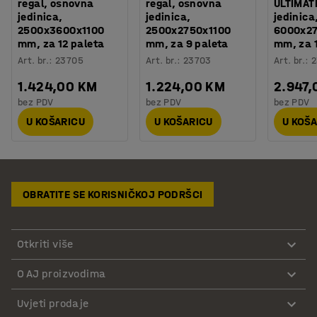
regal, osnovna
regal, osnovna
ULTIMAT
jedinica,
jedinica,
jedinica
2500x3600x1100
2500x2750x1100
6000x27
mm, za 12 paleta
mm, za 9 paleta
mm, za 
Art. br.
:
23705
Art. br.
:
23703
Art. br.
:
2
1.424,00 KM
1.224,00 KM
2.947,
bez PDV
bez PDV
bez PDV
U KOŠARICU
U KOŠARICU
U KOŠ
OBRATITE SE KORISNIČKOJ PODRŠCI
Otkriti više
O AJ proizvodima
Uvjeti prodaje