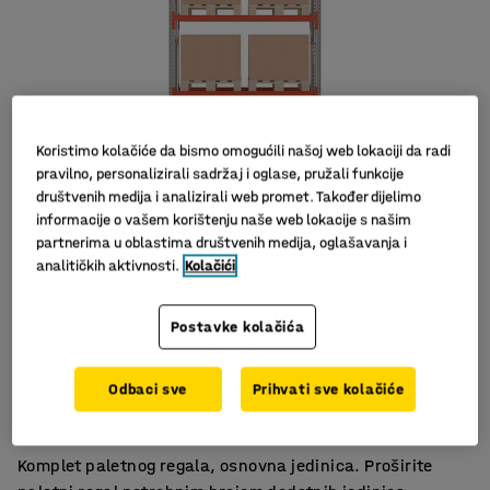
Koristimo kolačiće da bismo omogućili našoj web lokaciji da radi
pravilno, personalizirali sadržaj i oglase, pružali funkcije
društvenih medija i analizirali web promet. Također dijelimo
informacije o vašem korištenju naše web lokacije s našim
Slični proizvodi
partnerima u oblastima društvenih medija, oglašavanja i
analitičkih aktivnosti.
Kolačići
Postavke kolačića
Puno prostora za spremanje
Odbaci sve
Prihvati sve kolačiće
Dizajn koji štedi prostor
Ispunjava sigurnosne zahtjeve
Komplet paletnog regala, osnovna jedinica. Proširite