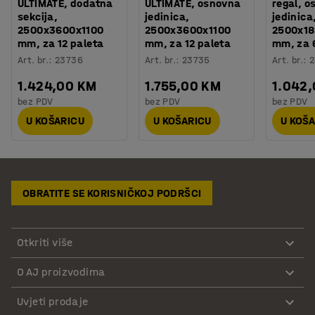
ULTIMATE, dodatna
ULTIMATE, osnovna
regal, 
sekcija,
jedinica,
jedinica
2500x3600x1100
2500x3600x1100
2500x18
mm, za 12 paleta
mm, za 12 paleta
mm, za 
Art. br.
:
23736
Art. br.
:
23735
Art. br.
:
2
1.424,00 KM
1.755,00 KM
1.042
bez PDV
bez PDV
bez PDV
U KOŠARICU
U KOŠARICU
U KOŠ
OBRATITE SE KORISNIČKOJ PODRŠCI
Otkriti više
O AJ proizvodima
Uvjeti prodaje