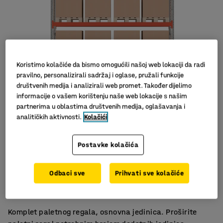
Koristimo kolačiće da bismo omogućili našoj web lokaciji da radi
pravilno, personalizirali sadržaj i oglase, pružali funkcije
društvenih medija i analizirali web promet. Također dijelimo
informacije o vašem korištenju naše web lokacije s našim
Slični proizvodi
partnerima u oblastima društvenih medija, oglašavanja i
analitičkih aktivnosti.
Kolačići
Postavke kolačića
Puno prostora za spremanje
Odbaci sve
Prihvati sve kolačiće
Dizajn koji štedi prostor
Ispunjava sigurnosne zahtjeve
Komplet paletnog regala, osnovna jedinica. Proširite