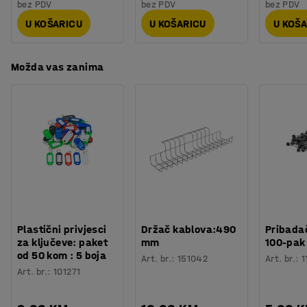
bez PDV
bez PDV
bez PDV
mijenjaju.
U KOŠARICU
U KOŠARICU
U KOŠ
Možda vas zanima
Plastični privjesci
Držač kablova:490
Pribadač
za ključeve: paket
mm
100-pak
od 50 kom : 5 boja
Art. br.
:
151042
Art. br.
:
1
Art. br.
:
101271