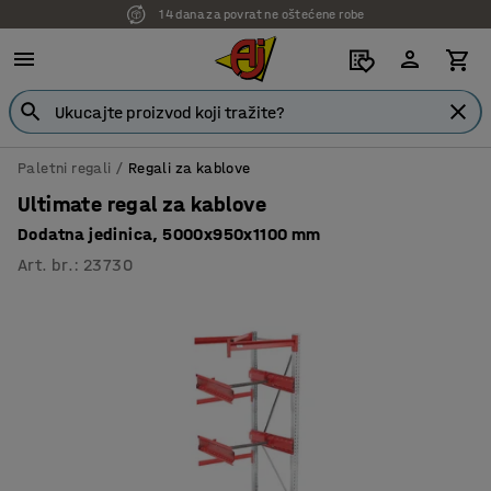
14 dana za povrat ne oštećene robe
7 godina garancije
Paletni regali
Regali za kablove
Ultimate regal za kablove
Dodatna jedinica, 5000x950x1100 mm
Art. br.
:
23730