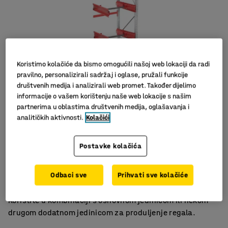
Koristimo kolačiće da bismo omogućili našoj web lokaciji da radi
pravilno, personalizirali sadržaj i oglase, pružali funkcije
društvenih medija i analizirali web promet. Također dijelimo
informacije o vašem korištenju naše web lokacije s našim
partnerima u oblastima društvenih medija, oglašavanja i
Slični proizvodi
analitičkih aktivnosti.
Kolačići
Prilagodljiva
Za rukovanje kabelskim bubnjevima
Postavke kolačića
Proširuje paletne regale
Odbaci sve
Prihvati sve kolačiće
Fleksibilna dodatna jedinica za ULTIMATE regal za
praktično i učinkovito rukovanje kabelskim bubnjevima.
Koristite u kombinaciji s osnovnom jedinicom ili nekom
drugom dodatnom jedinicom za produljenje regala.