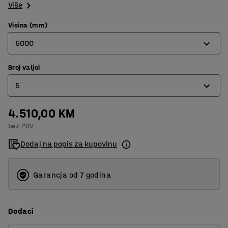
Više
Visina (mm)
5000
Broj valjci
2500
5
4000
5000
4.510,00 KM
2
bez PDV
4
Dodaj na popis za kupovinu
5
Garancja od 7 godina
Dodaci