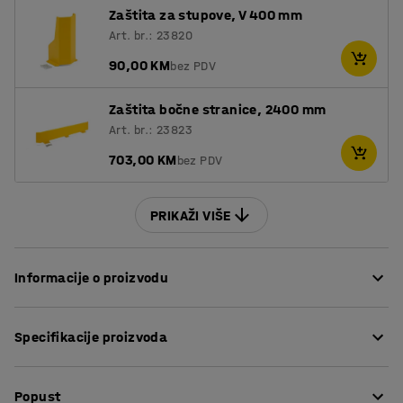
Zaštita za stupove, V 400 mm
Art. br.: 23820
90,00 KM
bez PDV
Zaštita bočne stranice, 2400 mm
Art. br.: 23823
703,00 KM
bez PDV
PRIKAŽI VIŠE
Informacije o proizvodu
ULTIMATE regal je personalizirani sustav regala s velikom
Specifikacije proizvoda
fleksibilnošću i rezultatom vlastitog dizajna i produkcije
AJ Proizvoda. Regal je prilagodljiv za stvaranje
Visina
:
5000
mm
učinkovite logistike, skladištenja i tereta na temelju
Popust
Dubina
:
1100
mm