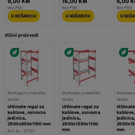
9,00 KM
16,00 KM
5,00 
bez PDV
bez PDV
bez PDV
U KOŠARICU
U KOŠARICU
U KOŠ
Slični proizvodi
Dostupan u nekoliko
Dostupan u nekoliko
Dostupan 
opcija
opcija
opcija
Ultimate regal za
Ultimate regal za
Ultimate
kablove, osnovna
kablove, osnovna
kablove
jedinica,
jedinica,
jedinica
2500x950x1100 mm
2500x1350x1100
2500x13
mm
mm
Art. br.
:
23721