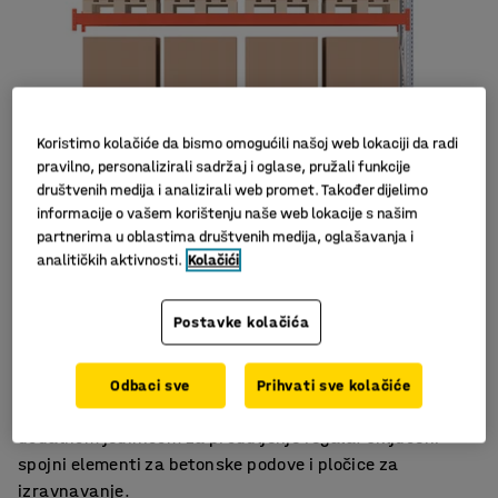
Koristimo kolačiće da bismo omogućili našoj web lokaciji da radi
pravilno, personalizirali sadržaj i oglase, pružali funkcije
društvenih medija i analizirali web promet. Također dijelimo
informacije o vašem korištenju naše web lokacije s našim
partnerima u oblastima društvenih medija, oglašavanja i
analitičkih aktivnosti.
Kolačići
Odlično spremište
Dizajn koji štedi prostor
Postavke kolačića
Ispunjava sigurnosne zahtjeve
Versatile additional section for the ULTIMATE pallet rack.
Odbaci sve
Prihvati sve kolačiće
Koristite u kombinaciji s osnovnom jedinicom ili
dodatnom jedinicom za produljenje regala. Uključeni
spojni elementi za betonske podove i pločice za
izravnavanje.