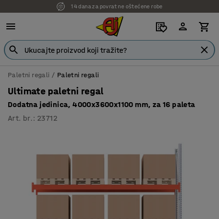
14 dana za povrat ne oštećene robe
7 godina garancije
Paletni regali
Paletni regali
Ultimate paletni regal
Dodatna jedinica, 4000x3600x1100 mm, za 16 paleta
Art. br.
:
23712