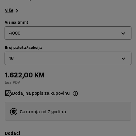
Više
Visina (mm)
4000
Broj paleta/sekcija
2500
16
4000
5000
1.622,00 KM
12
bez PDV
16
Dodaj na popis za kupovinu
20
Garancja od 7 godina
Dodaci