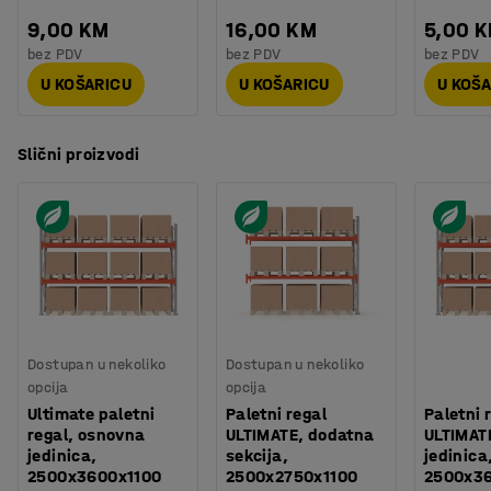
9,00 KM
16,00 KM
5,00 
bez PDV
bez PDV
bez PDV
U KOŠARICU
U KOŠARICU
U KOŠ
Slični proizvodi
Dostupan u nekoliko
Dostupan u nekoliko
opcija
opcija
Ultimate paletni
Paletni regal
Paletni 
regal, osnovna
ULTIMATE, dodatna
ULTIMAT
jedinica,
sekcija,
jedinica
2500x3600x1100
2500x2750x1100
2500x3