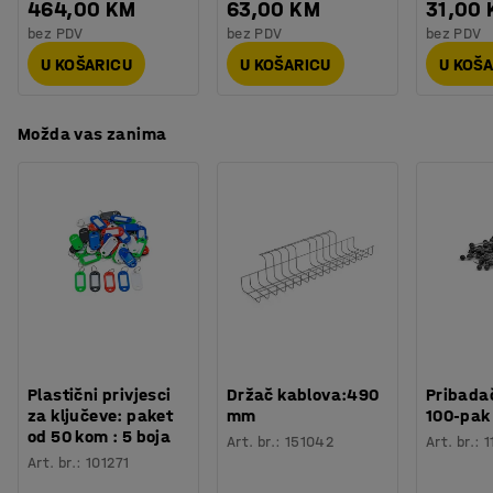
464,00 KM
63,00 KM
31,00
sekcije. Dopunite osnovnu jedinicu sa željenim brojem
bez PDV
bez PDV
bez PDV
dodatnih sekcija koje se mogu pričvrstiti na prethodnu
sekciju. Paletni regal ima prostor za 9, 12 ili 15 paleta. Na
U KOŠARICU
U KOŠARICU
U KOŠ
taj način se paletni regal ULTIMATE može prilagoditi
vašim potrebama.
Možda vas zanima
Plastični privjesci
Držač kablova:490
Pribadač
za ključeve: paket
mm
100-pak
od 50 kom : 5 boja
Art. br.
:
151042
Art. br.
:
1
Art. br.
:
101271