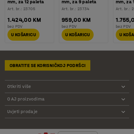
mm, za 12 paleta
mm, za 9 paleta
mm, za 1
Art. br.
:
23705
Art. br.
:
23734
Art. br.
:
2
1.424,00 KM
959,00 KM
1.755,
bez PDV
bez PDV
bez PDV
U KOŠARICU
U KOŠARICU
U KOŠ
OBRATITE SE KORISNIČKOJ PODRŠCI
Otkriti više
O AJ proizvodima
Uvjeti prodaje