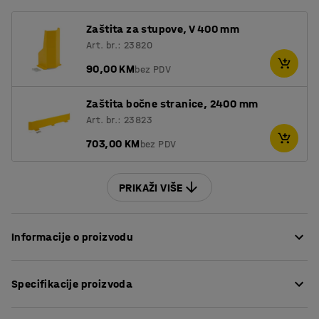
Zaštita za stupove, V 400 mm
Art. br.: 23820
90,00 KM
bez PDV
Zaštita bočne stranice, 2400 mm
Art. br.: 23823
703,00 KM
bez PDV
PRIKAŽI VIŠE
Informacije o proizvodu
Paletni regal ULTIMATE je vrlo praktičan i funkcionalan,
Specifikacije proizvoda
rezultat je vlastitog dizajna u AJ. Paletni regal je vrlo
prilagodljiv, omogućava stvaranje učinkovite logistike,
Visina
:
4000
mm