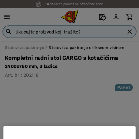
14 dana za povrat ne oštećene robe
7 godina garancije
Stolovi za pakiranje
Stolovi za pakiranje s fiksnom visinom
Kompletni radni stol CARGO s kotačićima
2400x750 mm, 3 ladice
Art. br.
:
202118
Paket