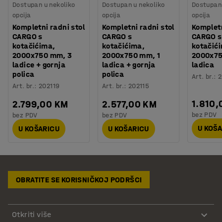
Dostupan u nekoliko
Dostupan u nekoliko
Dostupan 
opcija
opcija
opcija
Kompletni radni stol
Kompletni radni stol
Kompletn
CARGO s
CARGO s
CARGO s
kotačićima,
kotačićima,
kotačić
2000x750 mm, 3
2000x750 mm, 1
2000x75
ladice + gornja
ladica + gornja
ladica
polica
polica
Art. br.
:
2
Art. br.
:
202119
Art. br.
:
202115
1.810,
2.799,00 KM
2.577,00 KM
bez PDV
bez PDV
bez PDV
U KOŠ
U KOŠARICU
U KOŠARICU
OBRATITE SE KORISNIČKOJ PODRŠCI
Otkriti više