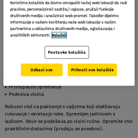
Koristimo kolačiće da bismo omogućili našoj web lokaciji da radi
pravilno, personalizirali sadržaj i oglase, pružali funkcije
društvenih medija i analizirali web promet. Također dijelimo
informacije o vašem korištenju naše web lokacije s našim
partnerima u oblastima društvenih medija, oglašavanja i
analitičkih aktivnosti.
Kolačići
Postavke kolačića
Odbaci sve
Prihvati sve kolačiće
Olakšavaju poslove pakiranja
Pristupačno spremanje
Podesiva visina
Robusni stol za pakiranje s valjcima koji olakšavaju
rukovanje i okretanje robe. Opremljen jedinicom s
ladicom. Okvir se podešava po visini ručno. Opremite stol
praktičnim dodacima (prodaju se posebno).