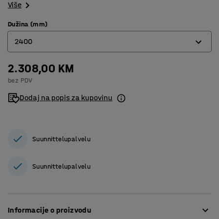
Više
Dužina (mm)
2400
2.308,00 KM
2000
bez PDV
2400
Dodaj na popis za kupovinu
Suunnittelupalvelu
Suunnittelupalvelu
Informacije o proizvodu