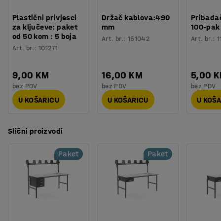
Procjena vremena
:
20
Min
ozljede i nepotreban tjelesni napor.
Boja:
Siva
...
Težina
:
59,53
kg
Plastični privjesci
Držač kablova:490
Pribadač
za ključeve: paket
mm
100-pak
Prikaži više
od 50 kom : 5 boja
Art. br.
:
151042
Art. br.
:
1
Art. br.
:
101271
9,00 KM
16,00 KM
5,00 
bez PDV
bez PDV
bez PDV
U KOŠARICU
U KOŠARICU
U KOŠ
Slični proizvodi
Paket
Paket