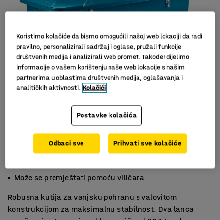
Koristimo kolačiće da bismo omogućili našoj web lokaciji da radi
pravilno, personalizirali sadržaj i oglase, pružali funkcije
društvenih medija i analizirali web promet. Također dijelimo
informacije o vašem korištenju naše web lokacije s našim
partnerima u oblastima društvenih medija, oglašavanja i
analitičkih aktivnosti.
Kolačići
Slični proizvodi
Postavke kolačića
Odbaci sve
Prihvati sve kolačiće
S bravom
Vakumski oblikovano kućište
Može se premještati pomoću viličara
Robusna kutija za vanjsku pohranu s valovitom
konstrukcijom za maksimalnu stabilnost. Dva lanca