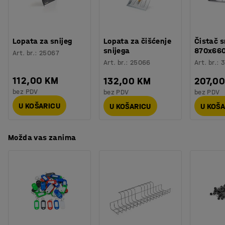
Lopata za snijeg
Lopata za čišćenje
Čistač s
snijega
870x66
Art. br.
:
25067
Art. br.
:
25066
Art. br.
:
3
112,00 KM
132,00 KM
207,0
bez PDV
bez PDV
bez PDV
U KOŠARICU
U KOŠARICU
U KOŠ
Možda vas zanima