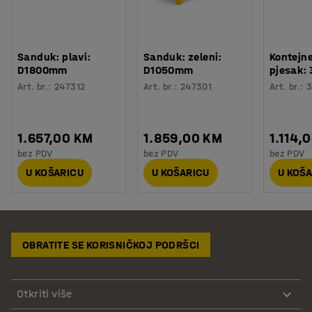
Sanduk: plavi:
Sanduk: zeleni:
Kontejne
D1800mm
D1050mm
pjesak: 
Art. br.
:
247312
Art. br.
:
247301
Art. br.
:
3
1.657,00 KM
1.859,00 KM
1.114,
bez PDV
bez PDV
bez PDV
U KOŠARICU
U KOŠARICU
U KOŠ
OBRATITE SE KORISNIČKOJ PODRŠCI
Otkriti više