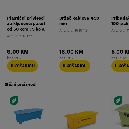
Plastični privjesci
Držač kablova:490
Pribadač
za ključeve: paket
mm
100-pak
od 50 kom : 5 boja
Art. br.
:
151042
Art. br.
:
1
Art. br.
:
101271
9,00 KM
16,00 KM
5,00 
bez PDV
bez PDV
bez PDV
U KOŠARICU
U KOŠARICU
U KOŠ
Slični proizvodi