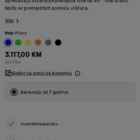
sprečavaju otvaranje poklopca više od 90 °. Ima bravu.
Može se premještati pomoću viličara.
Više
Boja
:
Plava
3.117,00 KM
bez PDV
Dodaj na popis za kupovinu
Garancja od 7 godina
Suunnittelupalvelu