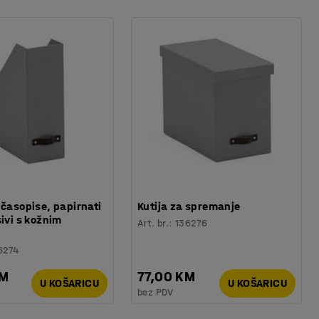
 časopise, papirnati
Kutija za spremanje
sivi s kožnim
Art. br.
:
136276
6274
KM
77,00 KM
U KOŠARICU
U KOŠARICU
bez PDV