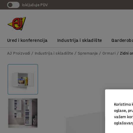
Isključuje PDV
Ured i konferencija
Industrija i skladište
Garderob
AJ Proizvodi
Industrija i skladište
Spremanje
Ormari
Zidni o
Koristimo k
oglase, pru
vašem kori
oglašavanja