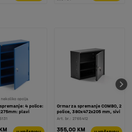
nekoliko opcija
spremanje: 4 police:
Ormar za spremanje COMBO, 2
275mm: plavi
police, 380x472x205 mm, sivi
5131
Art. br.
:
2765412
 KM
355,00 KM