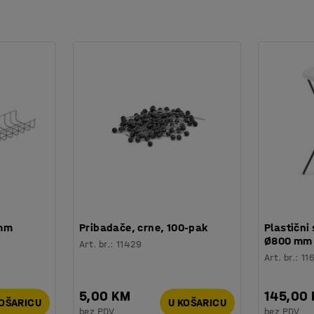
 mm
Pribadače, crne, 100-pak
Plastični 
Ø800 mm
Art. br.
:
11429
Art. br.
:
11
5,00 KM
145,00
KOŠARICU
U KOŠARICU
bez PDV
bez PDV