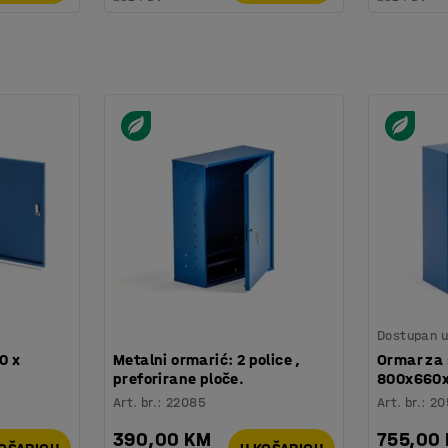
Dostupan u 
0 x
Metalni ormarić: 2 police ,
Ormar za 
preforirane ploče.
800x660x
Art. br.
:
22085
Art. br.
:
20
390,00 KM
755,00