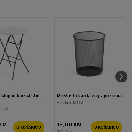
sklopivi barski stol,
Mrežasta kanta za papir: crna
Art. br.
:
125221
6453
 KM
18,00 KM
U KOŠARICU
U KOŠARICU
bez PDV