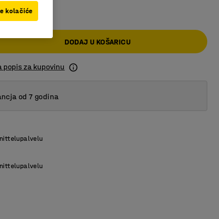
 KM
ve kolačiće
DODAJ U KOŠARICU
a popis za kupovinu
ncja od 7 godina
nittelupalvelu
nittelupalvelu