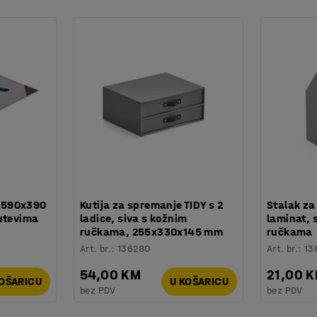
, 590x390
Kutija za spremanje TIDY s 2
Stalak za
utevima
ladice, siva s kožnim
laminat, 
ručkama, 255x330x145 mm
ručkama
Art. br.
:
136280
Art. br.
:
13
54,00 KM
21,00 
KOŠARICU
U KOŠARICU
bez PDV
bez PDV