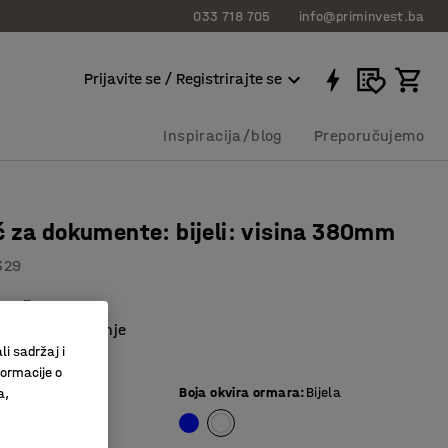
033 718 705
info@priminvest.ba
Prijavite se / Registrirajte se
Inspiracija/blog
Preporučujemo
 za dokumente: bijeli: visina 380mm
329
ntaža
 na zaključavanje
li sadržaj i
egistratora
formacije o
ijela
Boja okvira ormara
:
Bijela
a,