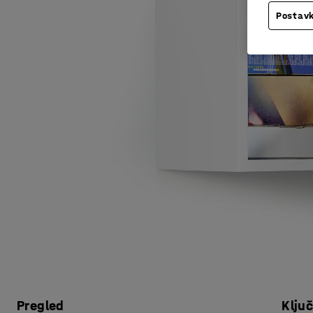
Postavk
Pregled
Klju