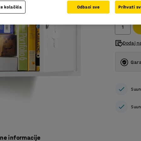
366,00
e kolačića
Odbaci sve
Prihvati s
bez PDV
Dodaj n
Gara
Suun
Suun
čne informacije