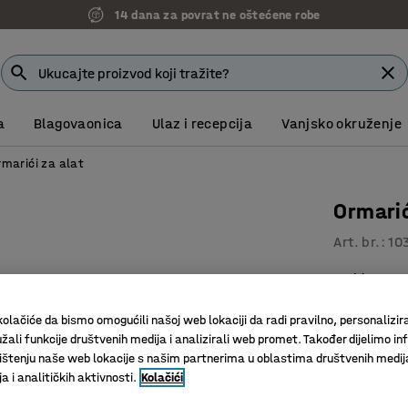
14 dana za povrat ne oštećene robe
a
Blagovaonica
Ulaz i recepcija
Vanjsko okruženje
rmarići za alat
Ormarić
Art. br.
:
10
Zidna mo
S ručkom
olačiće da bismo omogućili našoj web lokaciji da radi pravilno, personalizira
Za 9 A4 r
žali funkcije društvenih medija i analizirali web promet. Također dijelimo in
Boja vrata
:
B
štenju naše web lokacije s našim partnerima u oblastima društvenih medij
 i analitičkih aktivnosti.
Kolačići