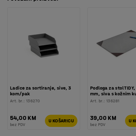
Preuzmite upute za održavanjen
Način zaključavanja
:
Brava na ključ
Materijal
:
Metal
Boja vrata
:
Bijela
Broj za boju vrata
:
RAL 9003
Boja okvira ormara
:
Bijela
Broj za boju okvira ormara
:
RAL 9003
Potreban broj osoba
:
1
Procjena vremena
:
15
Min
Težina
:
10,3
kg
Montaža
:
Dolazi sastavljeno
Ladice za sortiranje, sive, 3
Podloga za stol TIDY
kom/pak
mm, siva s kožnim k
Art. br.
:
136270
Art. br.
:
136281
54,00 KM
39,00 KM
U KOŠARICU
U 
bez PDV
bez PDV