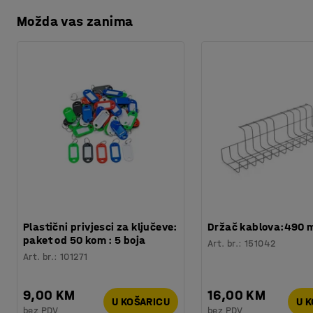
Možda vas zanima
Plastični privjesci za ključeve:
Držač kablova:490
paket od 50 kom : 5 boja
Art. br.
:
151042
Art. br.
:
101271
9,00 KM
16,00 KM
U KOŠARICU
U 
bez PDV
bez PDV