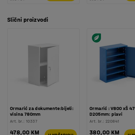
Slični proizvodi
Ormarić za dokumente:bijeli:
Ormarić : V800 xŠ 47
visina 780mm
D205mm: plavi
Art. br.
:
10337
Art. br.
:
220841
478,00 KM
380,00 KM