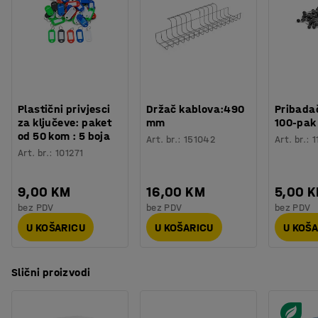
ga podignuli s poda (prodaje se posebno, pogledajte
Broj za boju okvira ormara
:
RAL 9003
dodatnu opremu).
Broj polica
:
4
Nosivost police
:
50
kg
Potreban broj osoba
:
1
Procjena vremena
:
5
Min
Težina
:
27
kg
Plastični privjesci
Držač kablova:490
Pribadač
Montaža
:
Dolazi sastavljeno
za ključeve: paket
mm
100-pak
Testirano
:
EN 16121:2023
od 50 kom : 5 boja
Art. br.
:
151042
Art. br.
:
1
Kvaliteta - Eko oznaka
:
Byggvarubedömd ID: 157466
Art. br.
:
101271
9,00 KM
16,00 KM
5,00 
bez PDV
bez PDV
bez PDV
U KOŠARICU
U KOŠARICU
U KOŠ
Slični proizvodi