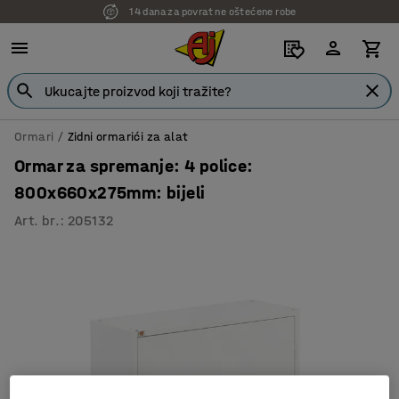
14 dana za povrat ne oštećene robe
Ormari
Zidni ormarići za alat
Ormar za spremanje: 4 police:
800x660x275mm: bijeli
Art. br.
:
205132