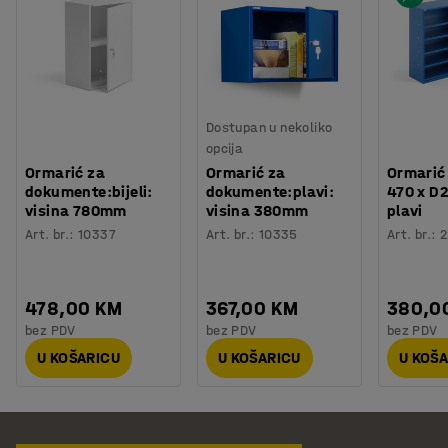
Dostupan u nekoliko
opcija
Ormarić za
Ormarić za
Ormarić 
dokumente:bijeli:
dokumente:plavi:
470 x D
visina 780mm
visina 380mm
plavi
Art. br.
:
10337
Art. br.
:
10335
Art. br.
:
2
478,00 KM
367,00 KM
380,0
bez PDV
bez PDV
bez PDV
U KOŠARICU
U KOŠARICU
U KOŠ