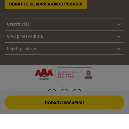
OBRATITE SE KORISNIČKOJ PODRŠCI
Otkriti više
O AJ proizvodima
Uvjeti prodaje
DODAJ U KOŠARICU