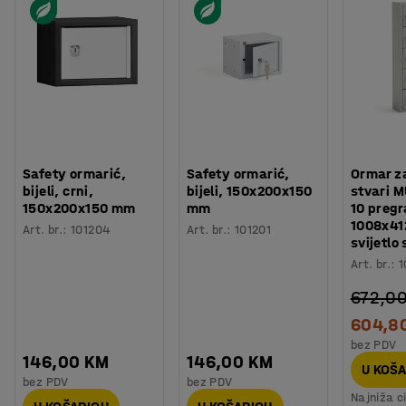
Safety ormarić,
Safety ormarić,
Ormar za
bijeli, crni,
bijeli, 150x200x150
stvari 
150x200x150 mm
mm
10 pregr
1008x4
Art. br.
:
101204
Art. br.
:
101201
svijetlo 
Art. br.
:
1
672,0
604,8
bez PDV
146,00 KM
146,00 KM
U KOŠ
bez PDV
bez PDV
Najniža c