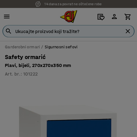
14 dana za povrat ne oštećene robe
7 godina garancije
Garderobni ormari
Sigurnosni sefovi
Safety ormarić
Plavi, bijeli, 270x270x350 mm
Art. br.
:
101222