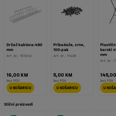
Držač kablova:490
Pribadače, crne,
Plastičn
mm
100-pak
barski s
mm
Art. br.
:
151042
Art. br.
:
11429
Art. br.
:
1
16,00 KM
5,00 KM
145,0
bez PDV
bez PDV
bez PDV
U KOŠARICU
U KOŠARICU
U KOŠ
Slični proizvodi