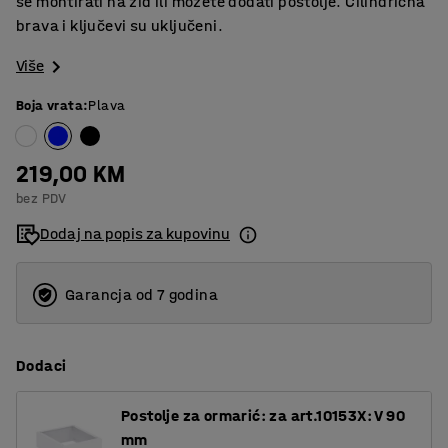
se montirati na zid ili možete dodati postolje. Cilindrična
brava i ključevi su uključeni.
Više
Boja vrata
:
Plava
219,00 KM
bez PDV
Dodaj na popis za kupovinu
Garancja od 7 godina
Dodaci
Postolje za ormarić: za art.10153X: V 90
mm