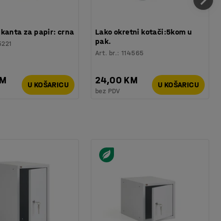
kanta za papir: crna
Lako okretni kotači:5kom u
pak.
5221
Art. br.
:
114565
KM
24,00 KM
U KOŠARICU
U KOŠARICU
bez PDV