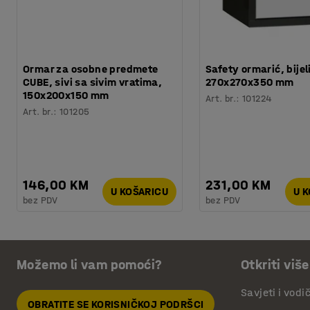
Ormar za osobne predmete
Safety ormarić, bijeli
CUBE, sivi sa sivim vratima,
270x270x350 mm
150x200x150 mm
Art. br.
:
101224
Art. br.
:
101205
146,00 KM
231,00 KM
U KOŠARICU
U 
bez PDV
bez PDV
Možemo li vam pomoći?
Otkriti više
Savjeti i vodi
OBRATITE SE KORISNIČKOJ PODRŠCI