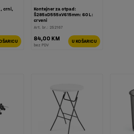
, crni,
Kontejner za otpad:
Š285xD555xV615mm: 60 L:
crveni
Art. br.
:
252167
84,00 KM
KOŠARICU
U KOŠARICU
bez PDV