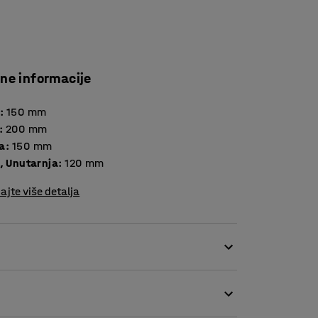
čne informacije
:
150
mm
:
200
mm
a
:
150
mm
, Unutarnja
:
120
mm
ajte više detalja
ma ili posjetiteljima jednostavno i sigurno