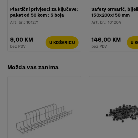
Kvaliteta - Eko oznaka
:
Byggvarubedömd ID: 148356
Plastični privjesci za ključeve:
Safety ormarić, bijeli
paket od 50 kom : 5 boja
150x200x150 mm
Art. br.
:
101271
Art. br.
:
101204
9,00 KM
146,00 KM
U KOŠARICU
U 
bez PDV
bez PDV
Možda vas zanima