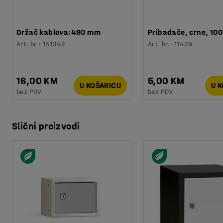
Držač kablova:490 mm
Pribadače, crne, 10
Art. br.
:
151042
Art. br.
:
11429
16,00 KM
5,00 KM
U KOŠARICU
U 
bez PDV
bez PDV
Slični proizvodi