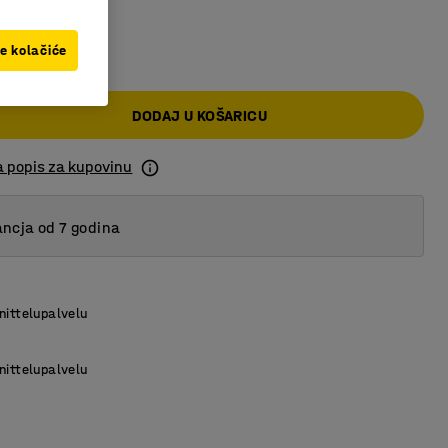
 KM
ve kolačiće
DODAJ U KOŠARICU
a popis za kupovinu
ncja od 7 godina
nittelupalvelu
nittelupalvelu