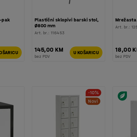
0-pak
Plastični sklopivi barski stol,
Mrežasta 
Ø800 mm
Art. br.
:
12
Art. br.
:
116453
145,00 KM
18,00 
KOŠARICU
U KOŠARICU
bez PDV
bez PDV
-10%
Novi