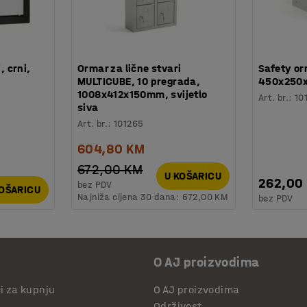
, crni,
Ormar za lične stvari
Safety orm
MULTICUBE, 10 pregrada,
450x250
1008x412x150mm, svijetlo
Art. br.
:
10
siva
Art. br.
:
101265
604,80 KM
672,00 KM
U KOŠARICU
262,00
bez PDV
KOŠARICU
Najniža cijena 30 dana:
672,00 KM
bez PDV
O AJ proizvodima
či za kupnju
O AJ proizvodima
Održivost