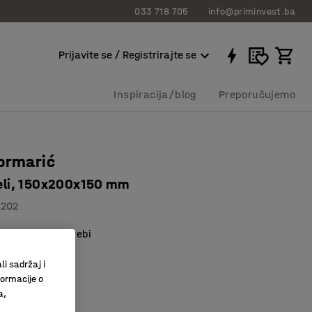
033 718 705
info@priminvest.ba
Prijavite se / Registrirajte se
Inspiracija/blog
Preporučujemo
ormarić
ijeli, 150x200x150 mm
1202
ajte prema potrebi
 montažu
li sadržaj i
i ključevima
formacije o
a,
lava