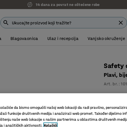
14 dana za povrat ne oštećene robe
a
Blagovaonica
Ulaz i recepcija
Vanjsko okruženje
Safety 
Plavi, b
Art. br.
:
10
Kombinir
Za zidnu
olačiće da bismo omogućili našoj web lokaciji da radi pravilno, personalizira
S bravom 
žali funkcije društvenih medija i analizirali web promet. Također dijelimo in
štenju naše web lokacije s našim partnerima u oblastima društvenih medij
Boja vrata
:
P
 i analitičkih aktivnosti.
Kolačići