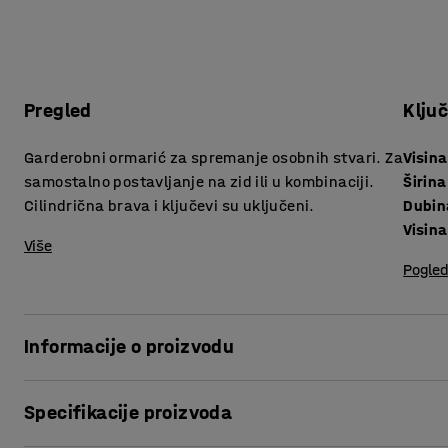
Pregled
Klju
Garderobni ormarić za spremanje osobnih stvari. Za
Visina
samostalno postavljanje na zid ili u kombinaciji.
Širina
Cilindrična brava i ključevi su uključeni.
Dubin
Visina
Više
Pogled
Informacije o proizvodu
Ovaj manji ormarić na jednostavan način pruža zaposlenici
Specifikacije proizvoda
spremanje stvari.