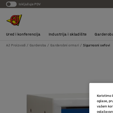
Isključuje PDV
Ured i konferencija
Industrija i skladište
Garderob
AJ Proizvodi
Garderoba
Garderobni ormari
Sigurnosni sefovi
Koristimo k
oglase, pru
vašem kori
oglašavanja