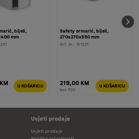
arić, bijeli,
Safety ormarić, bijeli,
x400 mm
270x270x350 mm
1251
Art. br.
:
101221
 KM
219,00 KM
U KOŠARICU
U KOŠARICU
bez PDV
Uvjeti prodaje
Uvjeti prodaje
Politika privatnosti