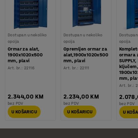
Broj za boju:
NCS S7502-B
...
Prikaži više
Izvlačiva ladica za ormar za alat, 875x445
mm, siva
Visina:
100 mm
Dostupan u nekoliko
Dostupan u nekoliko
Dostupan 
opcija
opcija
opcija
Širina:
875 mm
Ormar za alat,
Opremljen ormar za
Komplet
Dubina:
455 mm
1900x1020x500
alat,1900x1020x500
ormara z
Boja:
Tamno siva
...
mm, plavi
mm, plavi
SUPPLY,
ključem
Prikaži više
Art. br.
:
22116
Art. br.
:
22111
1900x10
mm, pla
Art. br.
:
2
2.344,00 KM
2.234,00 KM
2.078
bez PDV
bez PDV
bez PDV
U KOŠARICU
U KOŠARICU
U KOŠ