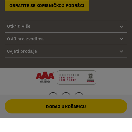
OBRATITE SE KORISNIČKOJ PODRŠCI
Otkriti više
O AJ proizvodima
Uvjeti prodaje
DODAJ U KOŠARICU