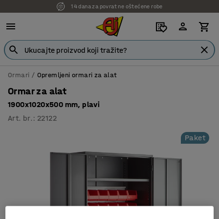
14 dana za povrat ne oštećene robe
Ormari
Opremljeni ormari za alat
Ormar za alat
1900x1020x500 mm, plavi
Art. br.
:
22122
Paket