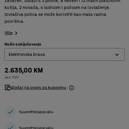
zavaren. Dolazi s 3 police, 8 velikih i 12 malih plastičnih
kutija, 2 nosača, s ladicom i policom na izvlačenje.
Izvlačiva polica se može koristiti kao mala radna
površina.
Više
Način zaključavanja
Elektronska brava
2.635,00 KM
Brava na ključ
bez PDV
Elektronska brava
Dodaj na popis za kupovinu
Suunnittelupalvelu
Suunnittelupalvelu