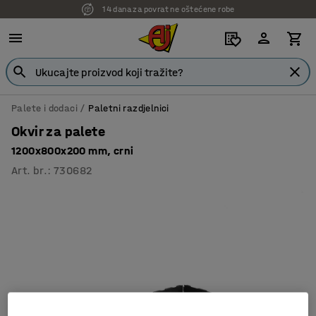
14 dana za povrat ne oštećene robe
Palete i dodaci
Paletni razdjelnici
Okvir za palete
1200x800x200 mm, crni
Art. br.
:
730682