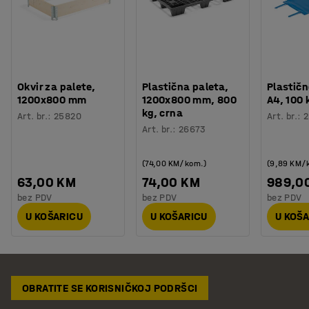
Okvir za palete,
Plastična paleta,
Plastičn
1200x800 mm
1200x800 mm, 800
A4, 100
kg, crna
Art. br.
:
25820
Art. br.
:
2
Art. br.
:
26673
(74,00 KM/kom.)
(9,89 KM/
63,00 KM
74,00 KM
989,0
bez PDV
bez PDV
bez PDV
U KOŠARICU
U KOŠARICU
U KOŠ
OBRATITE SE KORISNIČKOJ PODRŠCI