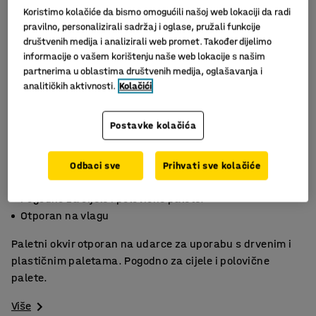
Koristimo kolačiće da bismo omogućili našoj web lokaciji da radi
pravilno, personalizirali sadržaj i oglase, pružali funkcije
društvenih medija i analizirali web promet. Također dijelimo
informacije o vašem korištenju naše web lokacije s našim
partnerima u oblastima društvenih medija, oglašavanja i
analitičkih aktivnosti.
Kolačići
Postavke kolačića
Odbaci sve
Prihvati sve kolačiće
Kutovi ojačani metalom
Pogodno za cijele i polovične palete.
Otporan na vlagu
Paletni okvir otporan na udarce za uporabu s drvenim i
plastičnim paletama. Pogodno za cijele i polovične
palete.
Više