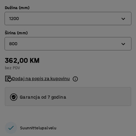
Dužina (mm)
1200
Širina (mm)
800
800
1200
362,00 KM
600
bez PDV
800
Dodaj na popis za kupovinu
Garancja od 7 godina
Suunnittelupalvelu