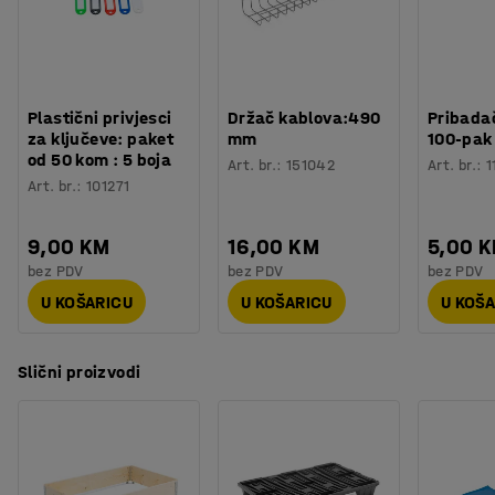
Plastični privjesci
Držač kablova:490
Pribadač
za ključeve: paket
mm
100-pak
od 50 kom : 5 boja
Art. br.
:
151042
Art. br.
:
1
Art. br.
:
101271
9,00 KM
16,00 KM
5,00 
bez PDV
bez PDV
bez PDV
U KOŠARICU
U KOŠARICU
U KOŠ
Slični proizvodi