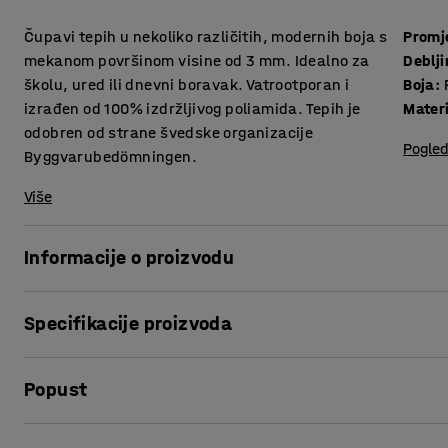
Čupavi tepih u nekoliko različitih, modernih boja s
Promj
mekanom površinom visine od 3 mm. Idealno za
Deblj
školu, ured ili dnevni boravak. Vatrootporan i
Boja
:
izrađen od 100% izdržljivog poliamida. Tepih je
Materi
odobren od strane švedske organizacije
Pogled
Byggvarubedömningen.
Više
Informacije o proizvodu
Klasičan tepih koji dobro funkcionira u različitim okružen
Specifikacije proizvoda
karakteristikama. Izrađen od 100% poliamida, snažnog sin
ga čini savršenim za prostore s čestim korištenjem, na primj
Promjer
:
2500
mm
otporan na vatru prema Cfl-S1 i odobren od strane šveds
Popust
Debljina
:
7,5
mm
procjenom okoliša za građevinsku industriju) do razine BV
Boja
:
Plava
Materijal
:
Poliamid
Ispis stranice
Uskladite svoj dekor ili unesite kontrastnu boju. Odaberite