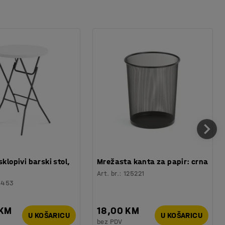
sklopivi barski stol,
Mrežasta kanta za papir: crna
Art. br.
:
125221
6453
 KM
18,00 KM
U KOŠARICU
U KOŠARICU
bez PDV