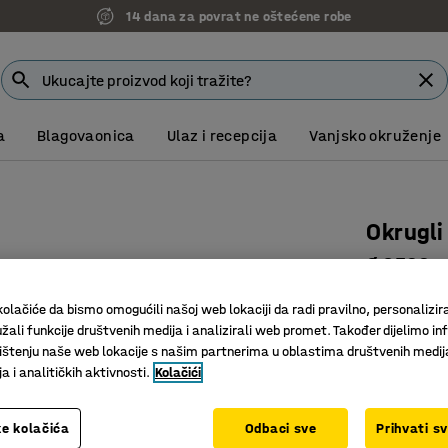
14 dana za povrat ne oštećene robe
7 godina garancije
a
Blagovaonica
Ulaz i recepcija
Vanjsko okruženje
Okrugli
Ø 2500 m
Art. br.
:
38
olačiće da bismo omogućili našoj web lokaciji da radi pravilno, personalizira
žali funkcije društvenih medija i analizirali web promet. Također dijelimo in
100% pol
štenju naše web lokacije s našim partnerima u oblastima društvenih medij
Vatrootp
 i analitičkih aktivnosti.
Kolačići
Odobreno
Promjer (mm
e kolačića
Odbaci sve
Prihvati s