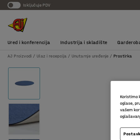
Isključuje PDV
Ured i konferencija
Industrija i skladište
Garderob
AJ Proizvodi
Ulaz i recepcija
Unutarnje uređenje
Prostirka
Koristimo k
oglase, pru
vašem kori
oglašavanja
Postavk