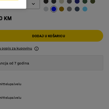
00 KM
DODAJ U KOŠARICU
a popis za kupovinu
ncja od 7 godina
nittelupalvelu
nittelupalvelu