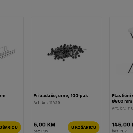
 mm
Pribadače, crne, 100-pak
Plastični 
Ø800 mm
Art. br.
:
11429
Art. br.
:
11
5,00 KM
145,00
KOŠARICU
U KOŠARICU
bez PDV
bez PDV