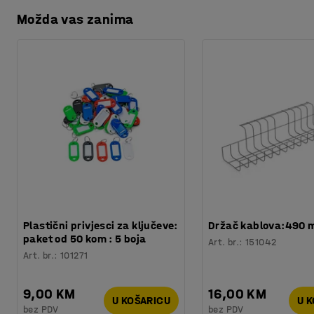
Specifikacija materijala
:
Epoca Classic - 0780555
paleti boja.
Možda vas zanima
Preuzmite upute za održavanjen
Potreban broj osoba
:
1
Procjena vremena
:
10
Min
Težina
:
15
kg
Testirano
:
EN 13501-1, Cfl-S1
Kvaliteta - Eko oznaka
:
Byggvarubedömd ID: 85077
Plastični privjesci za ključeve:
Držač kablova:490
paket od 50 kom : 5 boja
Art. br.
:
151042
Art. br.
:
101271
9,00 KM
16,00 KM
U KOŠARICU
U 
bez PDV
bez PDV