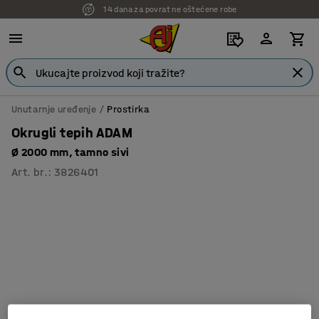
14 dana za povrat ne oštećene robe
7 godina garancije
Unutarnje uređenje
Prostirka
Okrugli tepih ADAM
Ø 2000 mm, tamno sivi
Art. br.
:
3826401