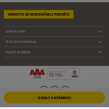
OBRATITE SE KORISNIČKOJ PODRŠCI
Otkriti više
O AJ proizvodima
Uvjeti prodaje
DODAJ U KOŠARICU