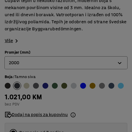
Čupavi tepih u nekoliko različitih, modernih boja s
mekanom površinom visine od 3 mm. Idealno za školu,
ured ili dnevni boravak. Vatrootporan i izrađen od 100%
izdržljivog poliamida. Tepih je odobren od strane švedske
organizacije Byggvarubedömningen.
Više
Promjer (mm)
2000
Boja
:
Tamno siva
2000
2500
1.021,00 KM
3000
bez PDV
3500
Dodaj na popis za kupovinu