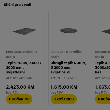
Slični proizvodi
Dostupan u nekoliko
Dostupan u nekoliko
Dostupan 
opcija
opcija
opcija
Tepih ROBIN, 3000 x
Okrugli tepih ROBIN,
Tepih AL
2000 mm,
Ø 2000 mm,
3000x2
svijetlosivi
svijetlosivi
bež
Art. br.
:
3827341
Art. br.
:
3827301
Art. br.
:
3
2.423,00 KM
1.615,00 KM
1.663,
bez PDV
bez PDV
bez PDV
U KOŠARICU
U KOŠARICU
U KOŠ