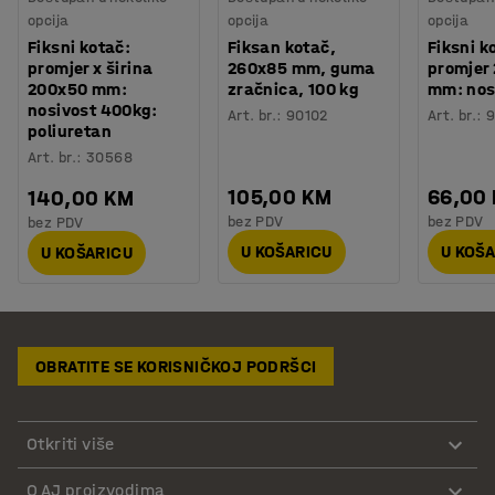
opcija
opcija
opcija
Fiksni kotač:
Fiksan kotač,
Fiksni k
promjer x širina
260x85 mm, guma
promjer
200x50 mm:
zračnica, 100 kg
mm: nos
nosivost 400kg:
Art. br.
:
90102
Art. br.
:
poliuretan
Art. br.
:
30568
105,00 KM
66,00
140,00 KM
bez PDV
bez PDV
bez PDV
U KOŠARICU
U KOŠ
U KOŠARICU
OBRATITE SE KORISNIČKOJ PODRŠCI
Otkriti više
O AJ proizvodima