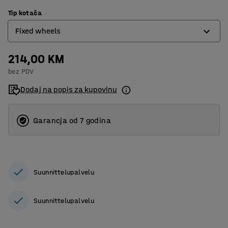
Tip kotača
Fixed wheels
214,00 KM
Fixed wheels
bez PDV
Okretni kotači
Dodaj na popis za kupovinu
Garancja od 7 godina
Suunnittelupalvelu
Suunnittelupalvelu