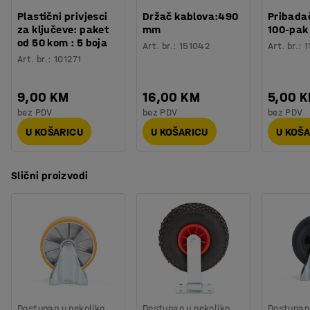
Plastični privjesci
Držač kablova:490
Pribadač
za ključeve: paket
mm
100-pak
od 50 kom : 5 boja
Art. br.
:
151042
Art. br.
:
1
Art. br.
:
101271
9,00 KM
16,00 KM
5,00 
bez PDV
bez PDV
bez PDV
U KOŠARICU
U KOŠARICU
U KOŠ
Slični proizvodi
Dostupan u nekoliko
Dostupan u nekoliko
Dostupan 