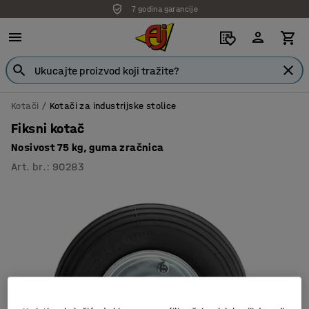
7 godina garancije
Kotači
Kotači za industrijske stolice
Fiksni kotač
Nosivost 75 kg, guma zračnica
Art. br.
:
90283