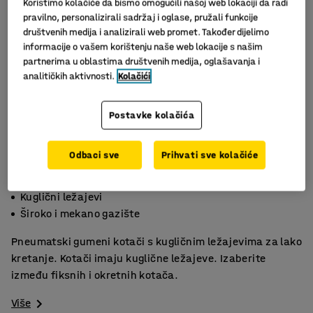
Koristimo kolačiće da bismo omogućili našoj web lokaciji da radi
pravilno, personalizirali sadržaj i oglase, pružali funkcije
društvenih medija i analizirali web promet. Također dijelimo
informacije o vašem korištenju naše web lokacije s našim
partnerima u oblastima društvenih medija, oglašavanja i
analitičkih aktivnosti.
Kolačići
Postavke kolačića
Odbaci sve
Prihvati sve kolačiće
Ne ostavlja tragove
Kuglični ležajevi
Široko i mekano gazište
Pneumatski gumeni kotači s kugličnim ležajevima za lako
kretanje. Kotači imaju kuglične ležajeve. Izaberite
između fiksnih i okretnih kotača.
Više