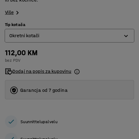
Više
Tip kotača
Okretni kotači
112,00 KM
Fixed wheels
bez PDV
Okretni kotači
Dodaj na popis za kupovinu
Okretni kotači sa kočnicom
Garancja od 7 godina
Suunnittelupalvelu