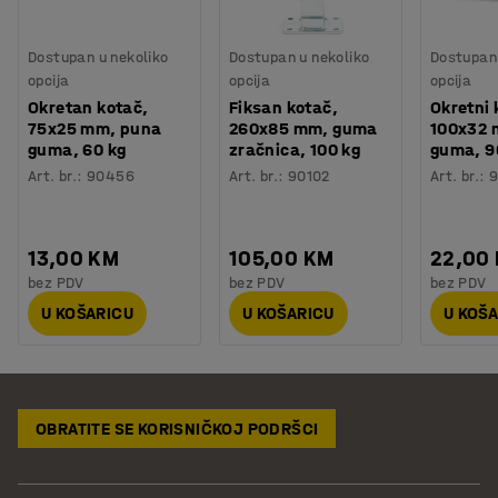
Dostupan u nekoliko
Dostupan u nekoliko
Dostupan 
opcija
opcija
opcija
Okretan kotač,
Fiksan kotač,
Okretni 
75x25 mm, puna
260x85 mm, guma
100x32 
guma, 60 kg
zračnica, 100 kg
guma, 9
Art. br.
:
90456
Art. br.
:
90102
Art. br.
:
13,00 KM
105,00 KM
22,00
bez PDV
bez PDV
bez PDV
U KOŠARICU
U KOŠARICU
U KOŠ
OBRATITE SE KORISNIČKOJ PODRŠCI