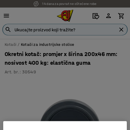
14 dana za povrat ne oštećene robe
Kotači
Kotači za industrijske stolice
Okretni kotač: promjer x širina 200x46 mm:
nosivost 400 kg: elastična guma
Art. br.
:
30549