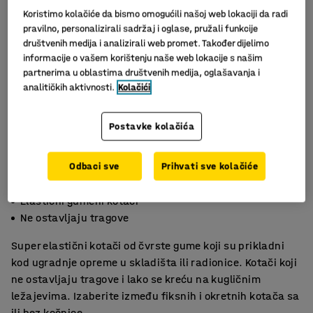
Koristimo kolačiće da bismo omogućili našoj web lokaciji da radi
pravilno, personalizirali sadržaj i oglase, pružali funkcije
društvenih medija i analizirali web promet. Također dijelimo
informacije o vašem korištenju naše web lokacije s našim
partnerima u oblastima društvenih medija, oglašavanja i
analitičkih aktivnosti.
Kolačići
Postavke kolačića
Slični proizvodi
Odbaci sve
Prihvati sve kolačiće
Dobro podnose udarce
Elastični gumeni kotači
Ne ostavljaju tragove
Super elastični kotači od čvrste gume koji su prikladni
kod ugradnje opreme u skladišta ili radionice. Kotači koji
ne ostavljaju tragove i lako se kreću na kugličnim
ležajevima. Izaberite između fiksnih i okretnih kotača sa
ili bez kočnice.