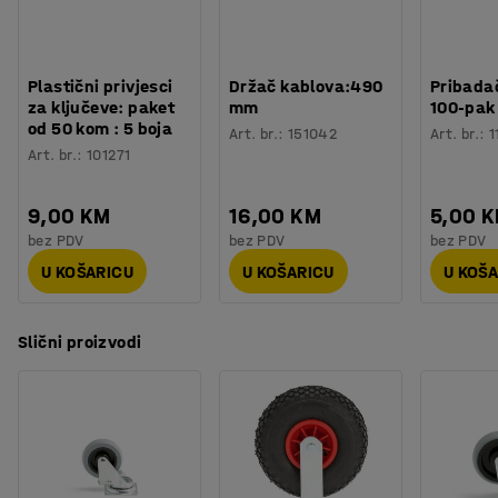
Plastični privjesci
Držač kablova:490
Pribadač
za ključeve: paket
mm
100-pak
od 50 kom : 5 boja
Art. br.
:
151042
Art. br.
:
1
Art. br.
:
101271
9,00 KM
16,00 KM
5,00 
bez PDV
bez PDV
bez PDV
U KOŠARICU
U KOŠARICU
U KOŠ
Slični proizvodi